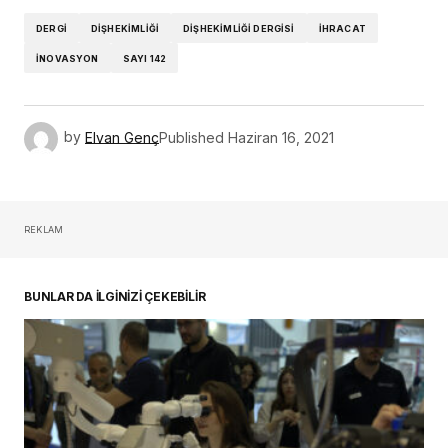
DERGI
DIŞHEKIMLIĞI
DIŞHEKIMLIĞI DERGISI
İHRACAT
INOVASYON
SAYI 142
by
Elvan Genç
Published
Haziran 16, 2021
REKLAM
BUNLAR DA İLGİNİZİ ÇEKEBİLİR