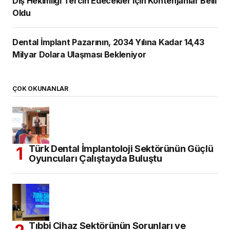
Diş Hekimliği Tercih Edecekler için Kontenjanlar Belli
Oldu
Dental İmplant Pazarının, 2034 Yılına Kadar 14,43
Milyar Dolara Ulaşması Bekleniyor
ÇOK OKUNANLAR
Türk Dental İmplantoloji Sektörünün Güçlü
Oyuncuları Çalıştayda Buluştu
Tıbbi Cihaz Sektörünün Sorunları ve