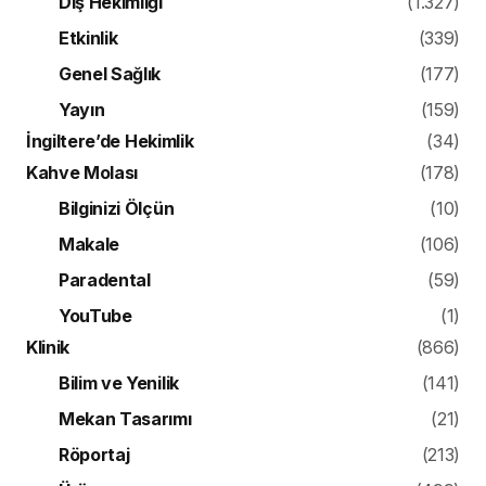
Diş Hekimliği
(1.327)
Etkinlik
(339)
Genel Sağlık
(177)
Yayın
(159)
İngiltere’de Hekimlik
(34)
Kahve Molası
(178)
Bilginizi Ölçün
(10)
Makale
(106)
Paradental
(59)
YouTube
(1)
Klinik
(866)
Bilim ve Yenilik
(141)
Mekan Tasarımı
(21)
Röportaj
(213)