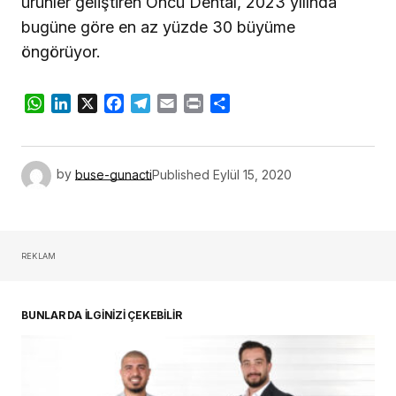
ürünler geliştiren Öncü Dental, 2023 yılında
bugüne göre en az yüzde 30 büyüme
öngörüyor.
WhatsApp
LinkedIn
X
Facebook
Telegram
Email
Print
Share
by
buse-gunacti
Published
Eylül 15, 2020
REKLAM
BUNLAR DA İLGİNİZİ ÇEKEBİLİR