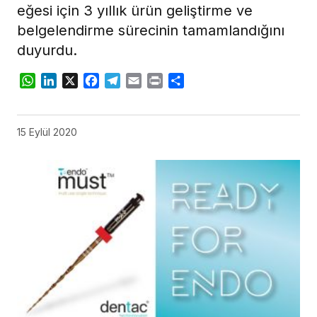
eğesi için 3 yıllık ürün geliştirme ve
belgelendirme sürecinin tamamlandığını
duyurdu.
WhatsApp
LinkedIn
X
Facebook
Telegram
Email
Print
Share
15 Eylül 2020