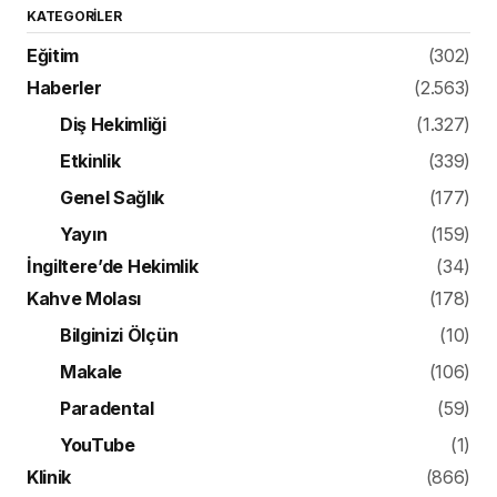
KATEGORILER
Eğitim
(302)
Haberler
(2.563)
Diş Hekimliği
(1.327)
Etkinlik
(339)
Genel Sağlık
(177)
Yayın
(159)
İngiltere’de Hekimlik
(34)
Kahve Molası
(178)
Bilginizi Ölçün
(10)
Makale
(106)
Paradental
(59)
YouTube
(1)
Klinik
(866)