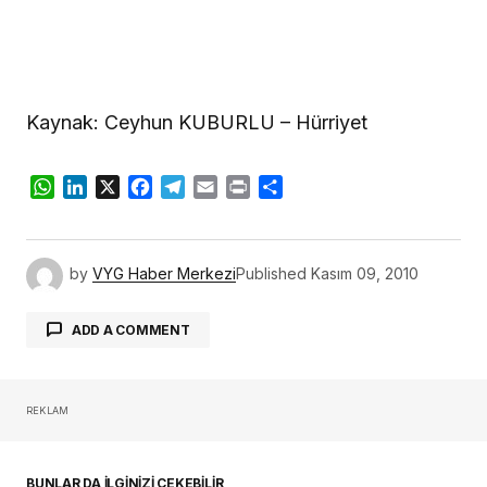
Kaynak: Ceyhun KUBURLU – Hürriyet
WhatsApp
LinkedIn
X
Facebook
Telegram
Email
Print
Share
by
VYG Haber Merkezi
Published
Kasım 09, 2010
ADD A COMMENT
REKLAM
oturum açmalısınız
BUNLAR DA İLGİNİZİ ÇEKEBİLİR