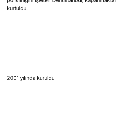
polikliniğini işleten Dentistanbul, kapanmaktan
kurtuldu.
2001 yılında kuruldu