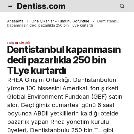
Dentiss.com
Anasayfa
Öne Çıkanlar – Tümünü Görüntüle
Dentistanbul
kapanmasın dedi pazarlıkla 250 bin TLye kurtardı
DIŞ HEKIMLIĞI
Dentistanbul kapanmasın
dedi pazarlıkla 250 bin
TLye kurtardı
RHEA Girişim Ortaklığı, Dentistanbulun
yüzde 100 hissesini Amerikalı fon şirketi
Global Environment Funddan (GEF) satın
aldı. Geçtiğimiz cumartesi günü 6 saat
boyunca ABDli yetkililerin kaldığı otelde
pazarlık yapan Rhea yönetim kurulu
üyeleri, Dentistanbulu 250 bin TL gibi