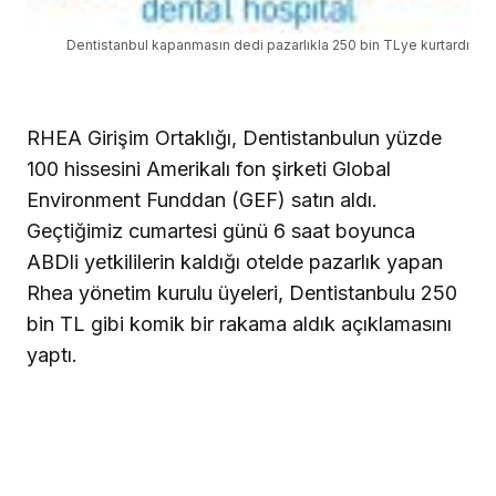
Dentistanbul kapanmasın dedi pazarlıkla 250 bin TLye kurtardı
RHEA Girişim Ortaklığı, Dentistanbulun yüzde
100 hissesini Amerikalı fon şirketi Global
Environment Funddan (GEF) satın aldı.
Geçtiğimiz cumartesi günü 6 saat boyunca
ABDli yetkililerin kaldığı otelde pazarlık yapan
Rhea yönetim kurulu üyeleri, Dentistanbulu 250
bin TL gibi komik bir rakama aldık açıklamasını
yaptı.