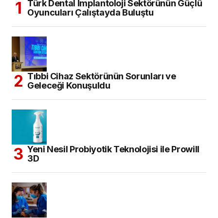
Türk Dental İmplantoloji Sektörünün Güçlü
Oyuncuları Çalıştayda Buluştu
Tıbbi Cihaz Sektörünün Sorunları ve
Geleceği Konuşuldu
Yeni Nesil Probiyotik Teknolojisi ile Prowill
3D