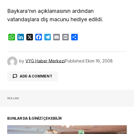
Baykara’nın açıklamasının ardından
vatandaşlara diş macunu hediye edildi.
WhatsApp
LinkedIn
X
Facebook
Telegram
Email
Print
Share
by
VYG Haber Merkezi
Published
Ekim 16, 2008
ADD A COMMENT
REKLAM
oturum açmalısınız
BUNLAR DA İLGİNİZİ ÇEKEBİLİR