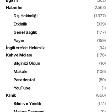
Eğitim
(302)
Haberler
(2.563)
Diş Hekimliği
(1.327)
Etkinlik
(339)
Genel Sağlık
(177)
Yayın
(159)
İngiltere’de Hekimlik
(34)
Kahve Molası
(178)
Bilginizi Ölçün
(10)
Makale
(106)
Paradental
(59)
YouTube
(1)
Klinik
(866)
Bilim ve Yenilik
(141)
Mekan Tasarımı
(21)