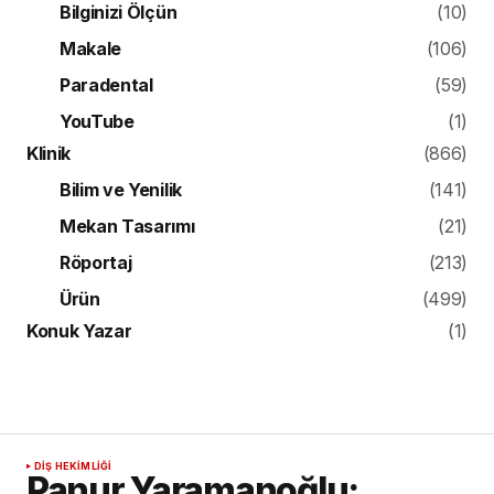
Bilginizi Ölçün
(10)
Makale
(106)
Paradental
(59)
YouTube
(1)
Klinik
(866)
Bilim ve Yenilik
(141)
Mekan Tasarımı
(21)
Röportaj
(213)
Ürün
(499)
Konuk Yazar
(1)
DIŞ HEKIMLIĞI
Panur Yaramanoğlu: