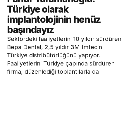
Türkiye olarak
implantolojinin henüz
başındayız
Sektördeki faaliyetlerini 10 yıldır sürdüren
Bepa Dental, 2,5 yıldır 3M Imtecin
Türkiye distribütörlüğünü yapıyor.
Faaliyetlerini Türkiye çapında sürdüren
firma, düzenlediği toplantılarla da
implantolojinin gelişimine katkıda
bulunmayı amaçlıyor. Bepa Dentale
implantoloji alanında danışmanlık hizmeti
veren Dişhekimi Panır Yaramanoğlu ile
firmanın çalışmaları ve Türkiyede
implantolojinin durumunu konuştuk