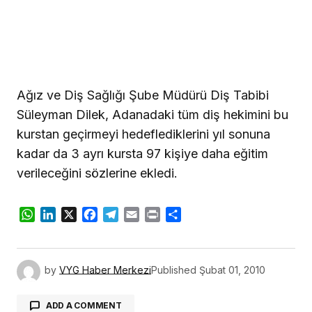
Ağız ve Diş Sağlığı Şube Müdürü Diş Tabibi
Süleyman Dilek, Adanadaki tüm diş hekimini bu
kurstan geçirmeyi hedeflediklerini yıl sonuna
kadar da 3 ayrı kursta 97 kişiye daha eğitim
verileceğini sözlerine ekledi.
WhatsApp
LinkedIn
X
Facebook
Telegram
Email
Print
Share
by
VYG Haber Merkezi
Published
Şubat 01, 2010
ADD A COMMENT