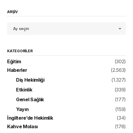
ARŞİV
KATEGORILER
Eğitim
(302)
Haberler
(2.563)
Diş Hekimliği
(1.327)
Etkinlik
(339)
Genel Sağlık
(177)
Yayın
(159)
İngiltere’de Hekimlik
(34)
Kahve Molası
(178)