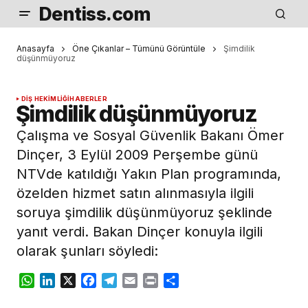
Dentiss.com
Anasayfa
Öne Çıkanlar – Tümünü Görüntüle
Şimdilik
düşünmüyoruz
DIŞ HEKIMLIĞI
HABERLER
Şimdilik düşünmüyoruz
Çalışma ve Sosyal Güvenlik Bakanı Ömer
Dinçer, 3 Eylül 2009 Perşembe günü
NTVde katıldığı Yakın Plan programında,
özelden hizmet satın alınmasıyla ilgili
soruya şimdilik düşünmüyoruz şeklinde
yanıt verdi. Bakan Dinçer konuyla ilgili
olarak şunları söyledi:
WhatsApp
LinkedIn
X
Facebook
Telegram
Email
Print
Share