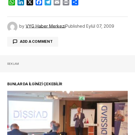
WhatsApp
LinkedIn
X
Facebook
Telegram
Email
Print
Share
by
VYG Haber Merkezi
Published
Eylül 07, 2009
ADD A COMMENT
REKLAM
oturum açmalısınız
BUNLAR DA İLGİNİZİ ÇEKEBİLİR