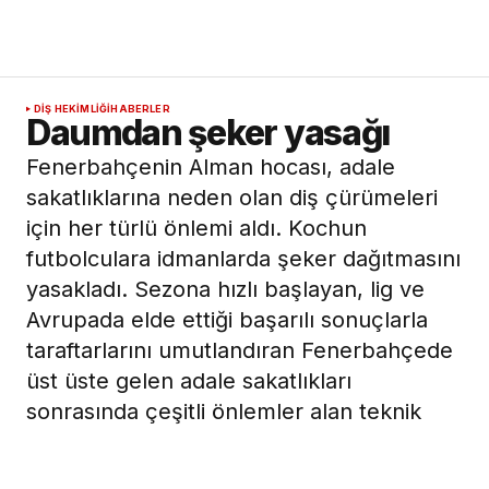
DIŞ HEKIMLIĞI
HABERLER
Daumdan şeker yasağı
Fenerbahçenin Alman hocası, adale
sakatlıklarına neden olan diş çürümeleri
için her türlü önlemi aldı. Kochun
futbolculara idmanlarda şeker dağıtmasını
yasakladı. Sezona hızlı başlayan, lig ve
Avrupada elde ettiği başarılı sonuçlarla
taraftarlarını umutlandıran Fenerbahçede
üst üste gelen adale sakatlıkları
sonrasında çeşitli önlemler alan teknik
direktör Christoph Daum, son olarak
şeker alarmı verdi.