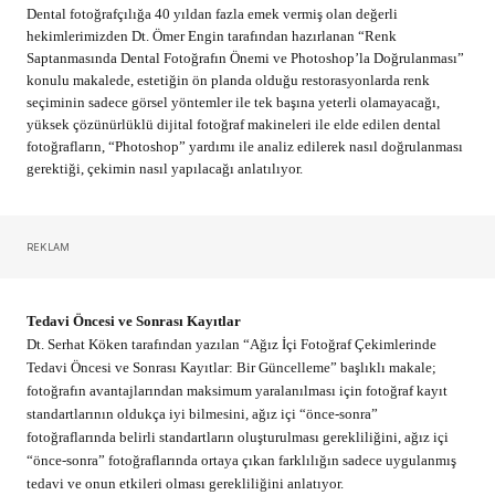
Dental fotoğrafçılığa 40 yıldan fazla emek vermiş olan değerli
hekimlerimizden Dt. Ömer Engin tarafından hazırlanan “Renk
Saptanmasında Dental Fotoğrafın Önemi ve Photoshop’la Doğrulanması”
konulu makalede, estetiğin ön planda olduğu restorasyonlarda renk
seçiminin sadece görsel yöntemler ile tek başına yeterli olamayacağı,
yüksek çözünürlüklü dijital fotoğraf makineleri ile elde edilen dental
fotoğrafların, “Photoshop” yardımı ile analiz edilerek nasıl doğrulanması
gerektiği, çekimin nasıl yapılacağı anlatılıyor.
REKLAM
Tedavi Öncesi ve Sonrası Kayıtlar
Dt. Serhat Köken tarafından yazılan “Ağız İçi Fotoğraf Çekimlerinde
Tedavi Öncesi ve Sonrası Kayıtlar: Bir Güncelleme” başlıklı makale;
fotoğrafın avantajlarından maksimum yaralanılması için fotoğraf kayıt
standartlarının oldukça iyi bilmesini, ağız içi “önce-sonra”
fotoğraflarında belirli standartların oluşturulması gerekliliğini, ağız içi
“önce-sonra” fotoğraflarında ortaya çıkan farklılığın sadece uygulanmış
tedavi ve onun etkileri olması gerekliliğini anlatıyor.