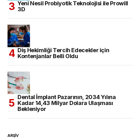
ARŞİV
KATEGORILER
Eğitim
(302)
Haberler
(2.563)
Diş Hekimliği
(1.327)
Etkinlik
(339)
Genel Sağlık
(177)
Yayın
(159)
İngiltere’de Hekimlik
(34)
Kahve Molası
(178)
Bilginizi Ölçün
(10)