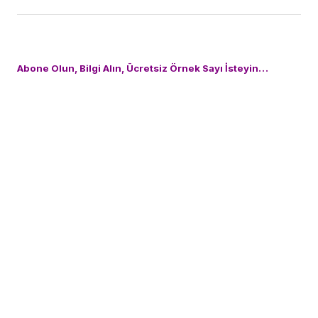
Abone Olun, Bilgi Alın, Ücretsiz Örnek Sayı İsteyin…
Vestiyer Yayın Grubu dergileri hakkında sorularınıza cevap almak
veya abone olmak için; 0212 481 02 20 numaralı abone
servisimizden Ergül Kaya, Elif Taman ile görüşebilir
veya
bilgi@vyg.com.tr
adresine e-posta gönderebilirsiniz.
by
VYG Haber Merkezi
Published
Ağustos 02, 2014