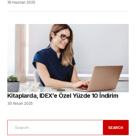
SEARCH
SON YAZILAR
Türk Dental İmplantoloji Sektörünün Güçlü
Oyuncuları Çalıştayda Buluştu
Tıbbi Cihaz Sektörünün Sorunları ve Geleceği
Konuşuldu
Yeni Nesil Probiyotik Teknolojisi ile Prowill 3D
Diş Hekimliği Tercih Edecekler için Kontenjanlar Belli
Oldu
Dental İmplant Pazarının, 2034 Yılına Kadar 14,43