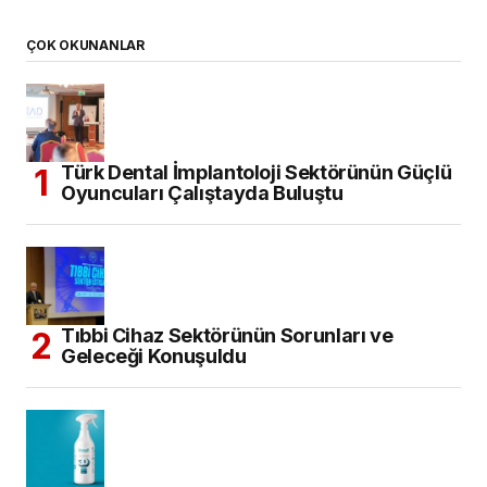
Yeni Nesil Probiyotik Teknolojisi ile Prowill
3D
Diş Hekimliği Tercih Edecekler için
Kontenjanlar Belli Oldu
Dental İmplant Pazarının, 2034 Yılına
Kadar 14,43 Milyar Dolara Ulaşması
Bekleniyor