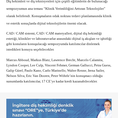
Diş hekimleri ve diş teknisyenleri için çeşitli eğitimlerin de bulunacağı
sempozyumun ana teması “Klinik Verimliliğini Arttıran Teknolojiler”
olarak belirlendi. Konuşmaların odak noktası tedavi planlamasında klinik
ve estetik sonuçlarda dijital teknolojilerin önemi olacak.
CAD / CAM sistemi, CAD / CAM materyalleri, dijital diş hekimliği
estetiği, klinikler ve laboratuvarlar arasındaki dijital iş akışları ve işbirliği
gibi konuların konuşulacağı sempozyumda katılımcılar dinlemek
istedikleri konuyu seçebilecekler.
Marcus Abboud, Markus Blatz, Lawrence Brecht, Marcelo Calamita,
Lyndon Cooper, Lee Culp, Vincent Fehmer, German Gallucci, Petra Guess,
Galip Gürel, Paulo Kano, Carlo Marinello, Walter Renne, Irena Sailer,
Nelson Silva, Eric Van Dooren, Peter Wöhrle
’nin konuşmacı olduğu
sunumlarda katılımcılar, 17 CE’ye kadar kredi kazanabilecekler.