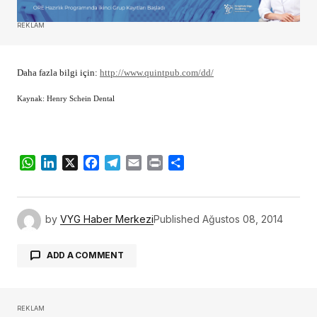
REKLAM
Daha fazla bilgi için:
http://www.quintpub.com/dd/
Kaynak: Henry Schein Dental
WhatsApp
LinkedIn
X
Facebook
Telegram
Email
Print
Share
by
VYG Haber Merkezi
Published
Ağustos 08, 2014
ADD A COMMENT
REKLAM