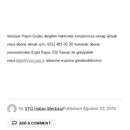
ADD A COMMENT
REKLAM
oturum açmalısınız
BUNLAR DA İLGİNİZİ ÇEKEBİLİR
Today’de Yerli Üreticiye Özel İndirim Fırsatı
2 Nisan 2026