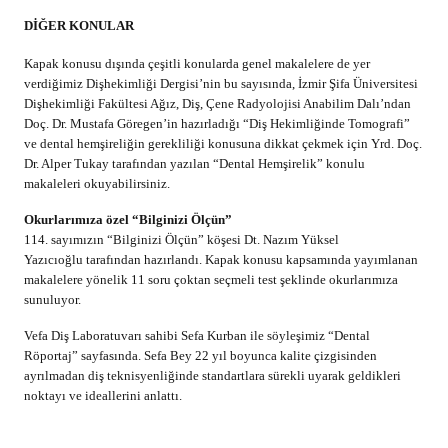
DİĞER KONULAR
Kapak konusu dışında çeşitli konularda genel makalelere de yer
verdiğimiz Dişhekimliği Dergisi’nin bu sayısında, İzmir Şifa Üniversitesi
Dişhekimliği Fakültesi Ağız, Diş, Çene Radyolojisi Anabilim Dalı’ndan
Doç. Dr. Mustafa Göregen’in hazırladığı “Diş Hekimliğinde Tomografi”
ve dental hemşireliğin gerekliliği konusuna dikkat çekmek için Yrd. Doç.
Dr. Alper Tukay tarafından yazılan “Dental Hemşirelik” konulu
makaleleri okuyabilirsiniz.
Okurlarımıza özel “Bilginizi Ölçün”
114. sayımızın “Bilginizi Ölçün” köşesi Dt. Nazım Yüksel
Yazıcıoğlu tarafından hazırlandı. Kapak konusu kapsamında yayımlanan
makalelere yönelik 11 soru çoktan seçmeli test şeklinde okurlarımıza
sunuluyor.
Vefa Diş Laboratuvarı sahibi Sefa Kurban ile söyleşimiz “Dental
Röportaj” sayfasında. Sefa Bey 22 yıl boyunca kalite çizgisinden
ayrılmadan diş teknisyenliğinde standartlara sürekli uyarak geldikleri
noktayı ve ideallerini anlattı.