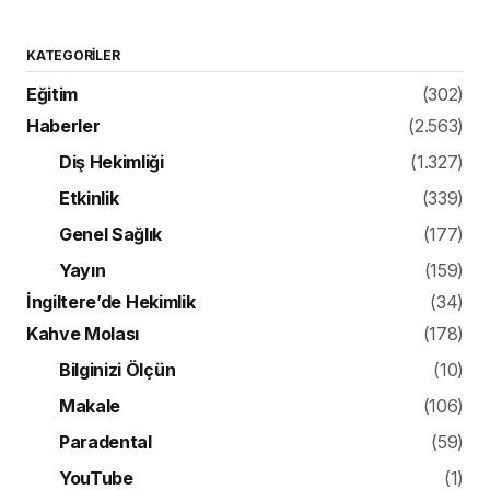
KATEGORILER
Eğitim
(302)
Haberler
(2.563)
Diş Hekimliği
(1.327)
Etkinlik
(339)
Genel Sağlık
(177)
Yayın
(159)
İngiltere’de Hekimlik
(34)
Kahve Molası
(178)
Bilginizi Ölçün
(10)
Makale
(106)
Paradental
(59)
YouTube
(1)