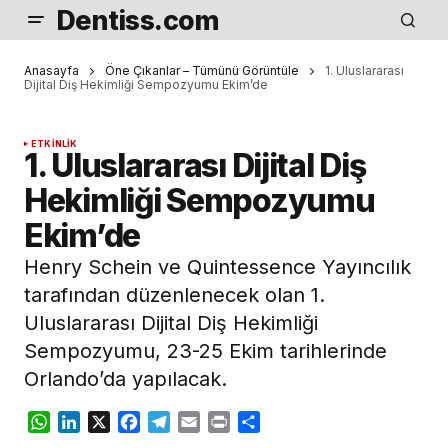
Dentiss.com
Anasayfa
Öne Çıkanlar – Tümünü Görüntüle
1. Uluslararası
Dijital Diş Hekimliği Sempozyumu Ekim’de
ETKINLIK
1. Uluslararası Dijital Diş
Hekimliği Sempozyumu
Ekim’de
Henry Schein ve Quintessence Yayıncılık
tarafından düzenlenecek olan 1.
Uluslararası Dijital Diş Hekimliği
Sempozyumu, 23-25 ​​Ekim tarihlerinde
Orlando’da yapılacak.
WhatsApp
LinkedIn
X
Facebook
Telegram
Email
Print
Share