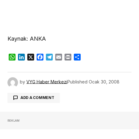
Kaynak: ANKA
WhatsApp
LinkedIn
X
Facebook
Telegram
Email
Print
Share
by
VYG Haber Merkezi
Published
Ocak 30, 2008
ADD A COMMENT
REKLAM
oturum açmalısınız