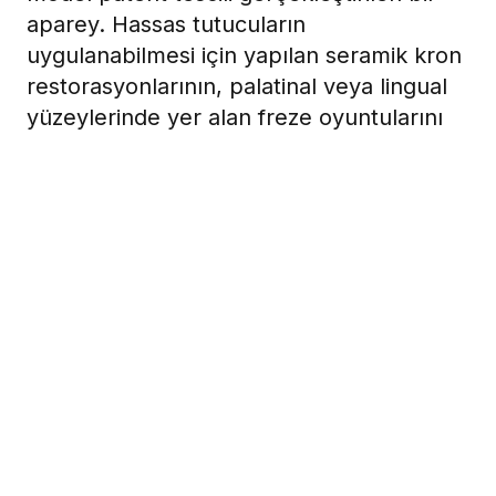
aparey. Hassas tutucuların
uygulanabilmesi için yapılan seramik kron
restorasyonlarının, palatinal veya lingual
yüzeylerinde yer alan freze oyuntularını
ortadan kaldıran Pro-bolt, maksimum
estetik sağlamakla birlikte kullanım
esnasında hastanın dilini rahatsız
edebilecek oluşumları yok ediyor.
29 Ocak 2008