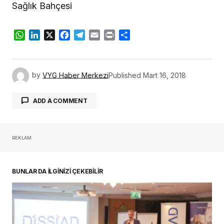
Sağlık Bahçesi
WhatsApp
LinkedIn
X
Facebook
Telegram
Email
Print
Share
by
VYG Haber Merkezi
Published
Mart 16, 2018
ADD A COMMENT
REKLAM
oturum açmalısınız
BUNLAR DA İLGİNİZİ ÇEKEBİLİR