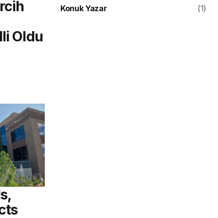
rcih
Konuk Yazar
(1)
li Oldu
s,
cts