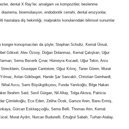
tezler, dental X Ray’ler, amalgam ve kompozitler, beslenme
M, diastema, bioemülasyon, endodontik cerrahi, dental erozyonlar,
gelli hastalara diş hekimliği, malpraktis konularındaki bilimsel sunumlar
n kongre konuşmacıları da şöyle; Stephan Schultz, Kemal Ünsal,
ibel Göksel, Alev Özsoy, Doğan Dolanmaz, Kemal Çalışkan, Uğur
 Yarman, Sema Becerik Çınar, Hümeyra Kocaeli, Uğur Tekin, Arzu
 Streckbein, Giuseppe Cantotore, Oğuz Kılınç, Taner Gören, Murat
 Yılmaz, Aslan Gökbuget, Hande Şar Sancaklı, Christian Geinhardt,
, Nihal Avcu, Sami Büyükgökçesu, Funda Yanıkoğlu, Bilge Hakan
ker İbrahim Said, Sevil Gürgan, Nil Altay, Tolga Akova, Patricia
ndar Çömlekoğlu, Ece Eden, Zeliha Öcek, Gamze Aren, Banu Ermiş,
ankaya, Gürcan Eskitaşçıoğlu, Sema Belli, Thomas Atin, Kemal
el, Murat Aydın, Nurcan Budunelli, Ertuğrul Sabah, Turhan Atalay,