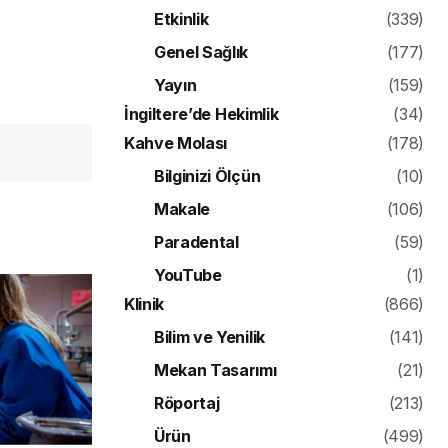
Etkinlik
(339)
Genel Sağlık
(177)
Yayın
(159)
İngiltere’de Hekimlik
(34)
Kahve Molası
(178)
Bilginizi Ölçün
(10)
Makale
(106)
Paradental
(59)
YouTube
(1)
Klinik
(866)
Bilim ve Yenilik
(141)
Mekan Tasarımı
(21)
Röportaj
(213)
Ürün
(499)