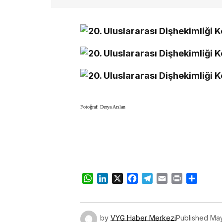
Fotoğraf: Derya Arslan
WhatsApp
LinkedIn
X
Facebook
Telegram
Email
Print
Share
by
VYG Haber Merkezi
Published
May