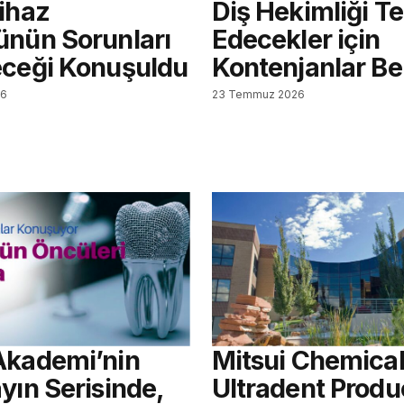
Cihaz
Diş Hekimliği Te
ünün Sorunları
Edecekler için
eceği Konuşuldu
Kontenjanlar Bel
26
23 Temmuz 2026
Akademi’nin
Mitsui Chemical
yın Serisinde,
Ultradent Produ