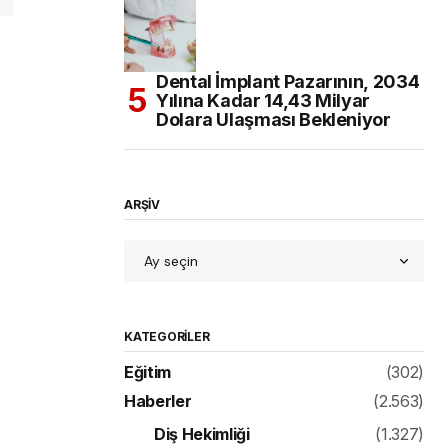
Dental İmplant Pazarının, 2034
Yılına Kadar 14,43 Milyar
Dolara Ulaşması Bekleniyor
ARŞİV
KATEGORILER
Eğitim
(302)
Haberler
(2.563)
Diş Hekimliği
(1.327)