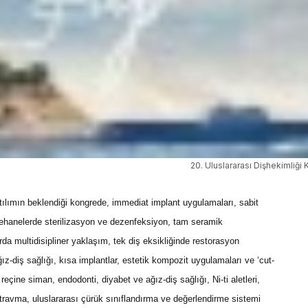
20. Uluslararası Dişhekimliği
atılımın beklendiği kongrede
,
immediat implant uygulamaları, sabit
ehanelerde sterilizasyon ve dezenfeksiyon, tam seramik
arda multidisipliner yaklaşım, tek diş eksikliğinde restorasyon
ız-diş sağlığı, kısa implantlar, estetik kompozit uygulamaları ve ‘cut-
eçine siman, endodonti, diyabet ve ağız-diş sağlığı, Ni-ti aletleri,
e travma, uluslararası çürük sınıflandırma ve değerlendirme sistemi