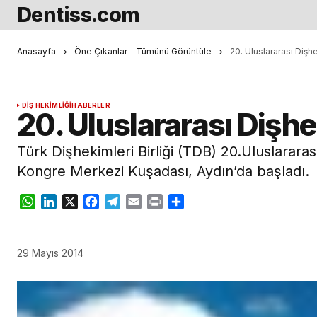
Dentiss.com
Anasayfa
Öne Çıkanlar – Tümünü Görüntüle
20. Uluslararası Dişh
DIŞ HEKIMLIĞI
HABERLER
20. Uluslararası Dişhe
Türk Dişhekimleri Birliği (TDB) 20.Uluslararas
Kongre Merkezi Kuşadası, Aydın’da başladı.
WhatsApp
LinkedIn
X
Facebook
Telegram
Email
Print
Share
29 Mayıs 2014