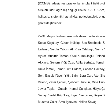
(ICCMS), adeziv restorasyonlar, implant üstü pro
alışkanlıkları ağız-diş sağlığı ilişkisi, CAD / CA
halitosis, sistemik hastalıklar, periodontoloji, en
gerçekleştirilecek.
29-31 Mayıs tarihleri arasında devam edecek ola
Sedat Küçükay, Güven Külekçi, Urs Brodbeck, S
Erdemir, Serdar Yalçın, Ali Rıza Odabaşı, Sema
Aykor, Muhittin Toman, Övül Kümbüloğlu, Roland
Akkaya, Senem Yiğit Özer, Atilla Sertgöz, Temel
Amid İsmail, Tamer Lütfi Erdem, Candan Paksoy
Şen, Başak Yücel, Yiğit Şirin, Esra Can, Atef Sha
Valerio, Zafer Çehreli, Şebnem Türkün, Mine Dü
Javier Tapia – Guadix, Kemal Çalışkan, Hülya Ç
Subay, Sedat Küçükay, Figen Sevgican, Başak Yüc
Mustafa Güler, Arzu İşseven, Halide Savaş.