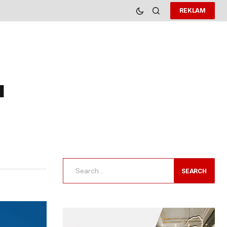
REKLAM
ı
SEARCH