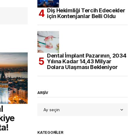
Diş Hekimliği Tercih Edecekler
için Kontenjanlar Belli Oldu
Dental İmplant Pazarının, 2034
Yılına Kadar 14,43 Milyar
Dolara Ulaşması Bekleniyor
ARŞİV
l
kiye
ta!
KATEGORILER