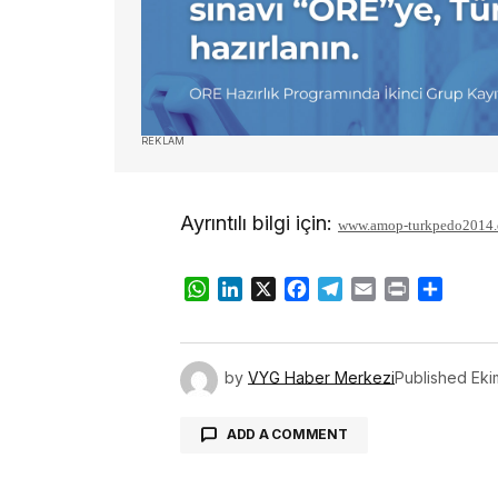
REKLAM
Ayrıntılı bilgi için:
www.amop-turkpedo2014.
WhatsApp
LinkedIn
X
Facebook
Telegram
Email
Print
Share
by
VYG Haber Merkezi
Published
Eki
ADD A COMMENT