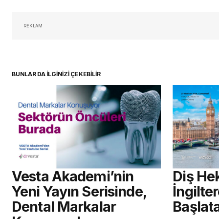
oturum 
REKLAM
BUNLAR DA İLGİNİZİ ÇEKEBİLİR
Vesta Akademi’nin
Diş Hek
Yeni Yayın Serisinde,
İngilte
Dental Markalar
Başlat