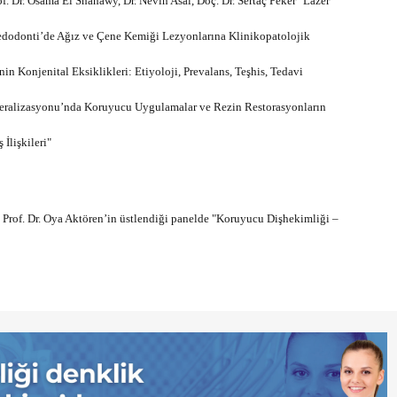
rof. Dr. Osama El Shahawy, Dr. Nevin Asal, Doç. Dr. Sertaç Peker "Lazer
"Pedodonti’de Ağız ve Çene Kemiği Lezyonlarına Klinikopatolojik
inin Konjenital Eksiklikleri: Etiyoloji, Prevalans, Teşhis, Tedavi
neralizasyonu’nda Koruyucu Uygulamalar ve Rezin Restorasyonların
İlişkileri"
rof. Dr. Oya Aktören’in üstlendiği panelde "Koruyucu Dişhekimliği –