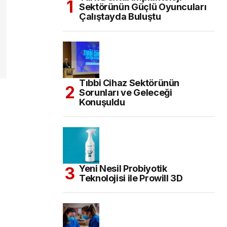
Sektörünün Güçlü Oyuncuları
Çalıştayda Buluştu
Tıbbi Cihaz Sektörünün
Sorunları ve Geleceği
Konuşuldu
Yeni Nesil Probiyotik
Teknolojisi ile Prowill 3D