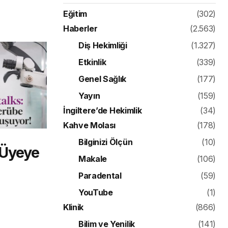
Eğitim
(302)
Haberler
(2.563)
Diş Hekimliği
(1.327)
Etkinlik
(339)
Genel Sağlık
(177)
Yayın
(159)
İngiltere’de Hekimlik
(34)
Kahve Molası
(178)
Bilginizi Ölçün
(10)
 Üyeye
Makale
(106)
Paradental
(59)
YouTube
(1)
Klinik
(866)
Bilim ve Yenilik
(141)