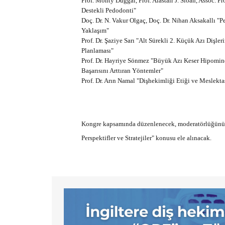
Prof. Monty Duggal, Prof. Alastair J. Sloan, Assoc. P
Destekli Pedodonti"
Doç. Dr. N. Vakur Olgaç, Doç. Dr. Nihan Aksakallı 
Yaklaşım"
Prof. Dr. Şaziye Sarı "Alt Sürekli 2. Küçük Azı Dişler
Planlaması"
Prof. Dr. Hayriye Sönmez "Büyük Azı Keser Hipomi
Başarısını Arttıran Yöntemler"
Prof. Dr. Arın Namal "Dişhekimliği Etiği ve Meslektaş 
Kongre kapsamında düzenlenecek, moderatörlüğünü P
Perspektifler ve Stratejiler" konusu ele alınacak.