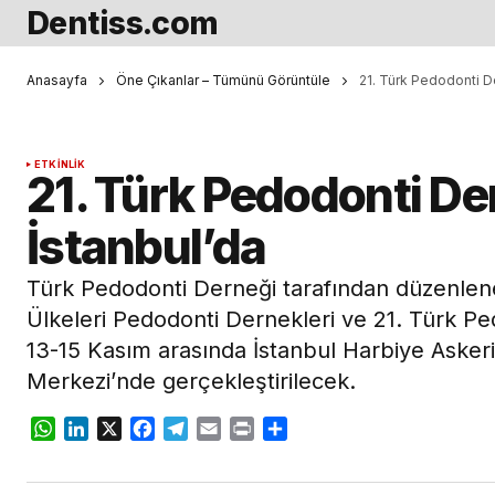
Dentiss.com
Anasayfa
Öne Çıkanlar – Tümünü Görüntüle
21. Türk Pedodonti D
ETKINLIK
21. Türk Pedodonti De
İstanbul’da
Türk Pedodonti Derneği tarafından düzenlene
Ülkeleri Pedodonti Dernekleri ve 21. Türk P
13-15 Kasım arasında İstanbul Harbiye Asker
Merkezi’nde gerçekleştirilecek.
WhatsApp
LinkedIn
X
Facebook
Telegram
Email
Print
Share