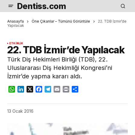
Dentiss.com
Anasayfa
Öne Çıkanlar – Tümünü Görüntüle
22. TDB İzmir’de
Yapılacak
ETKINLIK
22. TDB İzmir’de Yapılacak
Türk Diş Hekimleri Birliği (TDB), 22.
Uluslararası Diş Hekimliği Kongresi’ni
İzmir’de yapma kararı aldı.
WhatsApp
LinkedIn
X
Facebook
Telegram
Email
Print
Share
13 Ocak 2016