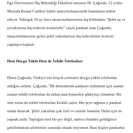
Ege Üniversitesi Diş Hekimliği Fakültesi mezunu Dt. Çağında, 22 yıldır
Mustafa Kemal Caddesi’ndeki muayenehanesinde hastalarını kabul
ediyor. Yaklaşık 10 ay önce muayenehanesinin dış bölümüne “Şehit eş ve
çocuklarına diş tedavisi ücretsizdir” yazılı pankart asan Çağında,
muayenehanesine gelen şehit yakınlarının diş tedavilerini ücretsiz
yapmaya başladı.
Hem Duygu Yüklü Hem de Tehdit Telefonları
Deniz Çağında, Türkiye’nin birçok yerinden duygu yüklü telefonlar
aldığını anlattı. Çağında, “İlk dönemlerde pankartı indirmem için zaman
zaman tehdit telefonları da aldım ama kimseden şikâyetçi olmadım. Bir
süre sonra da tehdit telefonları kesildi zaten. Her şeye rağmen o pankart
orada duracak. Şehit yakınları çok özel ve onurlu insanlar. Onlar için ne
yapsak azdır. Yaptığım özel bir şey değil, sadece elimden geldiğince
şehitlerimizin ailelerinin yanında olmak istiyorum. Bazı kişiler pankartın