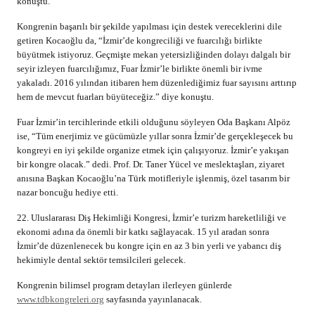
konuştu.
Kongrenin başarılı bir şekilde yapılması için destek vereceklerini dile
getiren Kocaoğlu da, “İzmir’de kongreciliği ve fuarcılığı birlikte
büyütmek istiyoruz. Geçmişte mekan yetersizliğinden dolayı dalgalı bir
seyir izleyen fuarcılığımız, Fuar İzmir’le birlikte önemli bir ivme
yakaladı. 2016 yılından itibaren hem düzenlediğimiz fuar sayısını arttırıp
hem de mevcut fuarları büyüteceğiz.” diye konuştu.
Fuar İzmir’in tercihlerinde etkili olduğunu söyleyen Oda Başkanı Alpöz
ise, “Tüm enerjimiz ve gücümüzle yıllar sonra İzmir’de gerçekleşecek bu
kongreyi en iyi şekilde organize etmek için çalışıyoruz. İzmir’e yakışan
bir kongre olacak.” dedi. Prof. Dr. Taner Yücel ve meslektaşları, ziyaret
anısına Başkan Kocaoğlu’na Türk motifleriyle işlenmiş, özel tasarım bir
nazar boncuğu hediye etti.
22. Uluslararası Diş Hekimliği Kongresi, İzmir’e turizm hareketliliği ve
ekonomi adına da önemli bir katkı sağlayacak. 15 yıl aradan sonra
İzmir’de düzenlenecek bu kongre için en az 3 bin yerli ve yabancı diş
hekimiyle dental sektör temsilcileri gelecek.
Kongrenin bilimsel program detayları ilerleyen günlerde
www.tdbkongreleri.org
sayfasında yayınlanacak.