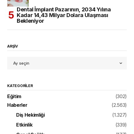
KATEGORILER
Eğitim
(302)
Haberler
(2.563)
Diş Hekimliği
(1.327)
Etkinlik
(339)
Genel Sağlık
(177)
Yayın
(159)
İngiltere’de Hekimlik
(34)
Kahve Molası
(178)
Bilginizi Ölçün
(10)
Makale
(106)