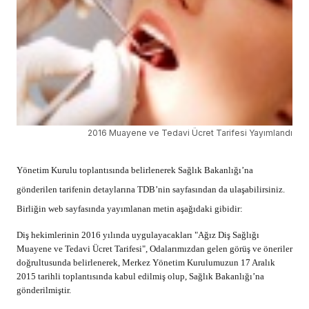
2016 Muayene ve Tedavi Ücret Tarifesi Yayımlandı
Yönetim Kurulu toplantısında belirlenerek Sağlık Bakanlığı’na
gönderilen tarifenin detaylarına TDB’nin sayfasından da ulaşabilirsiniz.
Birliğin web sayfasında yayımlanan metin aşağıdaki gibidir:
Diş hekimlerinin 2016 yılında uygulayacakları "Ağız Diş Sağlığı
Muayene ve Tedavi Ücret Tarifesi", Odalarımızdan gelen görüş ve öneriler
doğrultusunda belirlenerek, Merkez Yönetim Kurulumuzun 17 Aralık
2015 tarihli toplantısında kabul edilmiş olup, Sağlık Bakanlığı’na
gönderilmiştir.
REKLAM
–
1. Grup İllerde uygulanacak TDB Ağız Diş Sağlığı Muayene ve Tedavi
Ücret Tarifesi
–
1. Grup İlçelerde uygulanacak TDB Ağız Diş Sağlığı Muayene ve
Tedavi Ücret Tarifesi