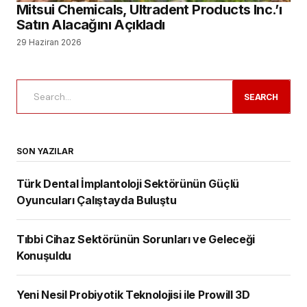
SON YAZILAR
Türk Dental İmplantoloji Sektörünün Güçlü
Oyuncuları Çalıştayda Buluştu
Tıbbi Cihaz Sektörünün Sorunları ve Geleceği
Konuşuldu
Yeni Nesil Probiyotik Teknolojisi ile Prowill 3D
Diş Hekimliği Tercih Edecekler için Kontenjanlar Belli
Oldu
Dental İmplant Pazarının, 2034 Yılına Kadar 14,43
Milyar Dolara Ulaşması Bekleniyor