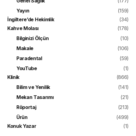
Paradental
(59)
YouTube
(1)
Klinik
(866)
Bilim ve Yenilik
(141)
Mekan Tasarımı
(21)
Röportaj
(213)
Ürün
(499)
Konuk Yazar
(1)
DIŞ HEKIMLIĞI
HABERLER
2016 Muayene ve Tedavi
Ücret Tarifesi Yayımlandı
Türk Dişhekimleri Birliği (TDB) tarafından