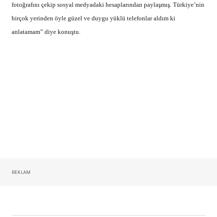
fotoğrafını çekip sosyal medyadaki hesaplarından paylaşmış. Türkiye’nin
birçok yerinden öyle güzel ve duygu yüklü telefonlar aldım ki
anlatamam” diye konuştu.
REKLAM
by
VYG Haber Merkezi
Published
Ocak 12, 2016
ADD A COMMENT
REKLAM
oturum açmalısınız