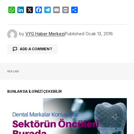
WhatsApp
LinkedIn
X
Facebook
Telegram
Email
Print
Share
by
VYG Haber Merkezi
Published
Ocak 13, 2016
ADD A COMMENT
REKLAM
oturum açmalısınız
BUNLAR DA İLGİNİZİ ÇEKEBİLİR