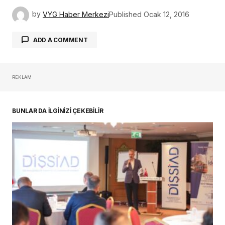
BUNLAR DA İLGİNİZİ ÇEKEBİLİR
Türk Dental İmplantoloji Sektörünün Güçlü
Oyuncuları Çalıştayda Buluştu
30 Temmuz 2026