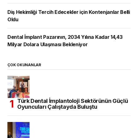
ÇOK OKUNANLAR
Türk Dental İmplantoloji Sektörünün Güçlü
Oyuncuları Çalıştayda Buluştu
Tıbbi Cihaz Sektörünün Sorunları ve
Geleceği Konuşuldu