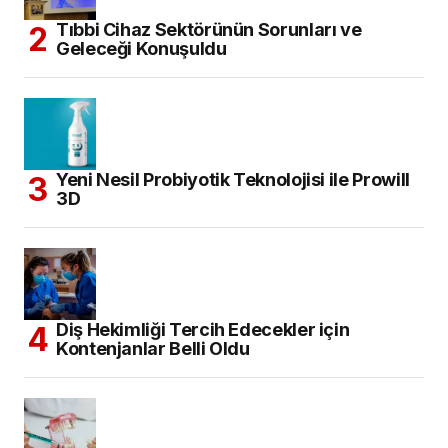
Yeni Nesil Probiyotik Teknolojisi ile Prowill
3D
Diş Hekimliği Tercih Edecekler için
Kontenjanlar Belli Oldu
Dental İmplant Pazarının, 2034 Yılına
Kadar 14,43 Milyar Dolara Ulaşması
Bekleniyor
ARŞİV