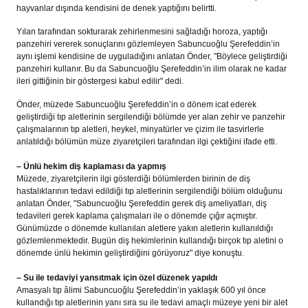
hayvanlar dışında kendisini de denek yaptığını belirtti.
Yılan tarafından sokturarak zehirlenmesini sağladığı horoza, yaptığı
panzehiri vererek sonuçlarını gözlemleyen Sabuncuoğlu Şerefeddin’in
aynı işlemi kendisine de uyguladığını anlatan Önder, "Böylece geliştirdiği
panzehiri kullanır. Bu da Sabuncuoğlu Şerefeddin’in ilim olarak ne kadar
ileri gittiğinin bir göstergesi kabul edilir" dedi.
Önder, müzede Sabuncuoğlu Şerefeddin’in o dönem icat ederek
geliştirdiği tıp aletlerinin sergilendiği bölümde yer alan zehir ve panzehir
çalışmalarının tıp aletleri, heykel, minyatürler ve çizim ile tasvirlerle
anlatıldığı bölümün müze ziyaretçileri tarafından ilgi çektiğini ifade etti.
– Ünlü hekim diş kaplaması da yapmış
Müzede, ziyaretçilerin ilgi gösterdiği bölümlerden birinin de diş
hastalıklarının tedavi edildiği tıp aletlerinin sergilendiği bölüm olduğunu
anlatan Önder, "Sabuncuoğlu Şerefeddin gerek diş ameliyatları, diş
tedavileri gerek kaplama çalışmaları ile o dönemde çığır açmıştır.
Günümüzde o dönemde kullanılan aletlere yakın aletlerin kullanıldığı
gözlemlenmektedir. Bugün diş hekimlerinin kullandığı birçok tıp aletini o
dönemde ünlü hekimin geliştirdiğini görüyoruz" diye konuştu.
– Su ile tedaviyi yansıtmak için özel düzenek yapıldı
Amasyalı tıp âlimi Sabuncuoğlu Şerefeddin’in yaklaşık 600 yıl önce
kullandığı tıp aletlerinin yanı sıra su ile tedavi amaçlı müzeye yeni bir alet