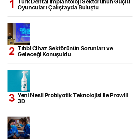
Türk Dental İmplantoloji Sektörünün Güçlü
Oyuncuları Çalıştayda Buluştu
Tıbbi Cihaz Sektörünün Sorunları ve
Geleceği Konuşuldu
Yeni Nesil Probiyotik Teknolojisi ile Prowill
3D