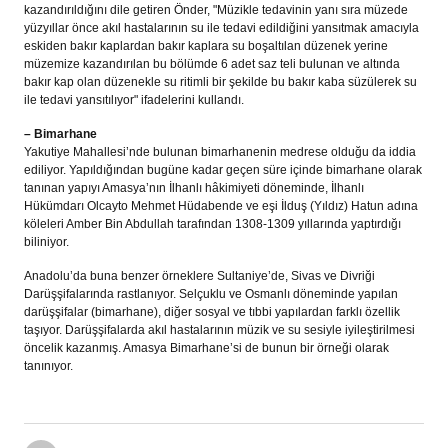
kazandırıldığını dile getiren Önder, "Müzikle tedavinin yanı sıra müzede
yüzyıllar önce akıl hastalarının su ile tedavi edildiğini yansıtmak amacıyla
eskiden bakır kaplardan bakır kaplara su boşaltılan düzenek yerine
müzemize kazandırılan bu bölümde 6 adet saz teli bulunan ve altında
bakır kap olan düzenekle su ritimli bir şekilde bu bakır kaba süzülerek su
ile tedavi yansıtılıyor" ifadelerini kullandı.
– Bimarhane
Yakutiye Mahallesi’nde bulunan bimarhanenin medrese olduğu da iddia
ediliyor. Yapıldığından bugüne kadar geçen süre içinde bimarhane olarak
tanınan yapıyı Amasya’nın İlhanlı hâkimiyeti döneminde, İlhanlı
Hükümdarı Olcayto Mehmet Hüdabende ve eşi İlduş (Yıldız) Hatun adına
köleleri Amber Bin Abdullah tarafından 1308-1309 yıllarında yaptırdığı
biliniyor.
Anadolu’da buna benzer örneklere Sultaniye’de, Sivas ve Divriği
Darüşşifalarında rastlanıyor. Selçuklu ve Osmanlı döneminde yapılan
darüşşifalar (bimarhane), diğer sosyal ve tıbbi yapılardan farklı özellik
taşıyor. Darüşşifalarda akıl hastalarının müzik ve su sesiyle iyileştirilmesi
öncelik kazanmış. Amasya Bimarhane’si de bunun bir örneği olarak
tanınıyor.