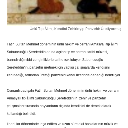
Ünlü Tıp Âlimi, Kendini Zehirleyip Panzehir Üretiyormuş
Fatih Sultan Mehmet döneminin ünlü hekim ve cerrahı Amasyalı tıp âlimi
Sabuncuoğlu Şerefeddin adına açılan tıp ve cerrahi tarihi müzesi,
barındırdığı tıbbi zenginliklerle tarihe ışık tutuyor. Sabuncuoğlu
Şerefeddin’in, panzehir üretmek için yaptığı çalışmalarda kendisini
zehirlediği, ardından ürettiği panzehiri kendi üzerinde denediği belirtiliyor.
Osmanlı padişahı Fatih Sultan Mehmet döneminin ünlü hekim ve cerrahı
Amasyalı tıp âlimi Sabuncuoğlu Şerefeddin’in, zehir ve panzehir
çalışmaları sırasında hayvanların dışında kendisini de denek olarak
kullandığı belirtildi.
İlhanlılar döneminde inşa edilen ve uzun süre akıl hastalarının müzik ve