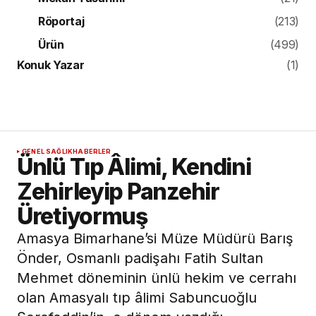
Röportaj
(213)
Ürün
(499)
Konuk Yazar
(1)
GENEL SAĞLIK
HABERLER
Ünlü Tıp Âlimi, Kendini
Zehirleyip Panzehir
Üretiyormuş
Amasya Bimarhane’si Müze Müdürü Barış
Önder, Osmanlı padişahı Fatih Sultan
Mehmet döneminin ünlü hekim ve cerrahı
olan Amasyalı tıp âlimi Sabuncuoğlu