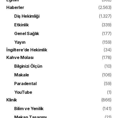
Haberler
(2.563)
Diş Hekimliği
(1.327)
Etkinlik
(339)
Genel Sağlık
(177)
Yayın
(159)
İngiltere’de Hekimlik
(34)
Kahve Molası
(178)
Bilginizi Ölçün
(10)
Makale
(106)
Paradental
(59)
YouTube
(1)
Klinik
(866)
Bilim ve Yenilik
(141)
Mekan Tasarımı
(21)