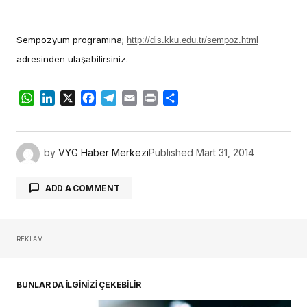
Sempozyum programına;
http://dis.kku.edu.tr/sempoz.html
adresinden ulaşabilirsiniz.
WhatsApp
LinkedIn
X
Facebook
Telegram
Email
Print
Share
by
VYG Haber Merkezi
Published
Mart 31, 2014
ADD A COMMENT
REKLAM
oturum açmalısınız
BUNLAR DA İLGİNİZİ ÇEKEBİLİR