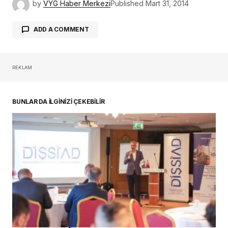
by
VYG Haber Merkezi
Published
Mart 31, 2014
ADD A COMMENT
REKLAM
oturum açmalısınız
BUNLAR DA İLGİNİZİ ÇEKEBİLİR