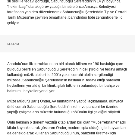
su sesi ile tedavi gördüğü, Sabuncuoğlu Şerefeddin’in 14 yıl boyunca
"hekim başı" olarak görev yaptığı, bir süre önce Amasya Belediyesi
tarafından yeniden düzenlenerek Sabuncuoğlu Şerefeddin Tıp ve Cerrahi
Tarihi Müzesi’ne çevrilen bimarhane, barındırdığı tıbbi zenginliklerle ilgi
çekiyor.
REKLAM
Anadolu’nun ilk cerrahlarından biri olarak bilinen ve 190 hastalığa çare
bulduğu belirtilen Sabuncuoğlu Şerefeddin’in geliştirdiği ve tedavi amaçlı
kullandığı müzik aletleri ile 200’e yakın cerrahi aletin sergilendiği
müzede, Sabuncuoğlu Şerefeddin’in hastalarını tedavi ettiği hareketli
heykellerin yer aldığı bir klinik, şifalı bitkilerin bulunduğu bir bahçe ve
balmumu heykeller yer alıyor.
Müze Müdürü Barış Önder, AA muhabirine yaptığı açıklamada, dünyaca
ünlü cerrah Sabuncuoğlu Şerefeddin’in zehir ve panzehirler üzerine
yaptığı çalışmaların müzede bulunduğu bölümün ilgi çektiğini söyledi.
Ünlü hekimin o dönem yazdığı kitaplardan biri olan "Mücerrebname" adlı
kitabı kaynak olarak gösteren Önder, modern tıpta olduğu gibi hayvanları
da denek olarak kullanan Sabuncuoğlu’nun, panzehir üretmek için