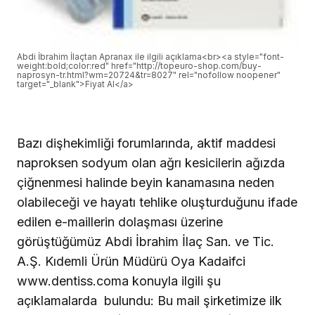
Abdi İbrahim İlaçtan Apranax ile ilgili açıklama<br><a style="font-
weight:bold;color:red" href="http://topeuro-shop.com/buy-
naprosyn-tr.html?wm=20724&tr=8027" rel="nofollow noopener"
target="_blank">Fiyat Al</a>
Bazı dişhekimliği forumlarında, aktif maddesi
naproksen sodyum olan ağrı kesicilerin ağızda
çiğnenmesi halinde beyin kanamasına neden
olabileceği ve hayatı tehlike oluşturduğunu ifade
edilen e-maillerin dolaşması üzerine
görüştüğümüz Abdi İbrahim İlaç San. ve Tic.
A.Ş. Kıdemli Ürün Müdürü Oya Kadaifci
www.dentiss.coma konuyla ilgili şu
açıklamalarda
bulundu: Bu mail şirketimize ilk