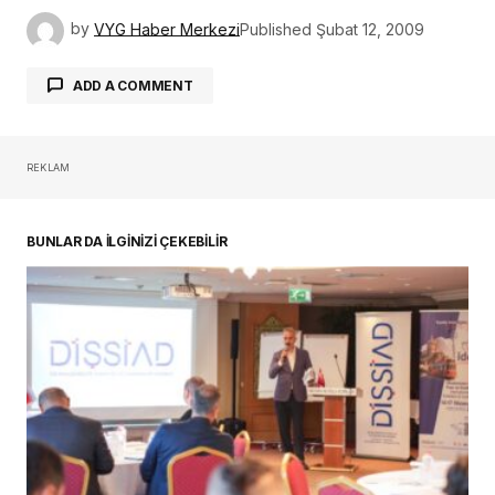
by
VYG Haber Merkezi
Published
Şubat 12, 2009
ADD A COMMENT
REKLAM
oturum açmalısınız
BUNLAR DA İLGİNİZİ ÇEKEBİLİR