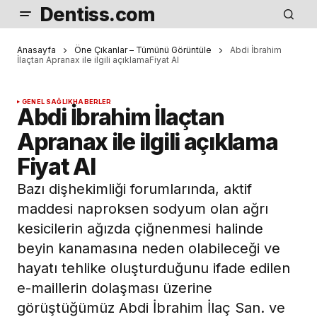
Dentiss.com
Anasayfa
Öne Çıkanlar – Tümünü Görüntüle
Abdi İbrahim
İlaçtan Apranax ile ilgili açıklamaFiyat Al
GENEL SAĞLIK
HABERLER
Abdi İbrahim İlaçtan
Apranax ile ilgili açıklama
Fiyat Al
Bazı dişhekimliği forumlarında, aktif
maddesi naproksen sodyum olan ağrı
kesicilerin ağızda çiğnenmesi halinde
beyin kanamasına neden olabileceği ve
hayatı tehlike oluşturduğunu ifade edilen
e-maillerin dolaşması üzerine
görüştüğümüz Abdi İbrahim İlaç San. ve