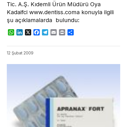
Tic. A.Ş. Kıdemli Ürün Müdürü Oya
Kadaifci www.dentiss.coma konuyla ilgili
şu açıklamalarda bulundu:
WhatsApp
LinkedIn
X
Facebook
Telegram
Email
Print
Share
12 Şubat 2009