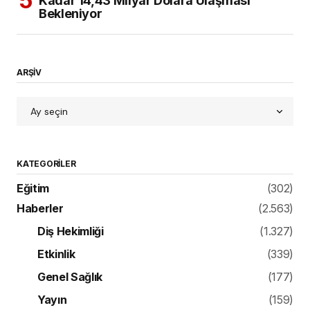
Kadar 14,43 Milyar Dolara Ulaşması
Bekleniyor
ARŞİV
KATEGORILER
Eğitim
(302)
Haberler
(2.563)
Diş Hekimliği
(1.327)
Etkinlik
(339)
Genel Sağlık
(177)
Yayın
(159)