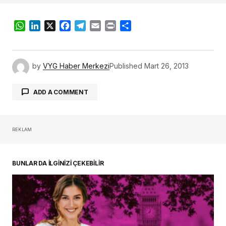
WhatsApp
LinkedIn
X
Facebook
Telegram
Email
Print
Share
by
VYG Haber Merkezi
Published
Mart 26, 2013
ADD A COMMENT
REKLAM
oturum açmalısınız
BUNLAR DA İLGİNİZİ ÇEKEBİLİR