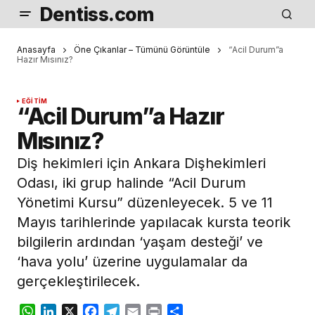
Dentiss.com
Anasayfa
Öne Çıkanlar – Tümünü Görüntüle
“Acil Durum”a
Hazır Mısınız?
EĞITIM
“Acil Durum”a Hazır
Mısınız?
Diş hekimleri için Ankara Dişhekimleri
Odası, iki grup halinde “Acil Durum
Yönetimi Kursu” düzenleyecek. 5 ve 11
Mayıs tarihlerinde yapılacak kursta teorik
bilgilerin ardından ‘yaşam desteği’ ve
‘hava yolu’ üzerine uygulamalar da
gerçekleştirilecek.
WhatsApp
LinkedIn
X
Facebook
Telegram
Email
Print
Share