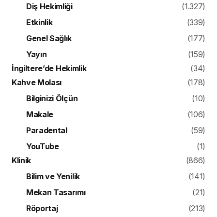
Diş Hekimliği
(1.327)
Etkinlik
(339)
Genel Sağlık
(177)
Yayın
(159)
İngiltere’de Hekimlik
(34)
Kahve Molası
(178)
Bilginizi Ölçün
(10)
Makale
(106)
Paradental
(59)
YouTube
(1)
Klinik
(866)
Bilim ve Yenilik
(141)
Mekan Tasarımı
(21)
Röportaj
(213)