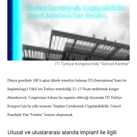
ITI Türkiye Kongresi’nde “Güncel Kanıtlar”
Dünya genelinde 100’ü aşkın ülkede temsilcisi bulunan ITI (International Team for
Implantology) Vakfı’nın Türkiye temsilciliği 12–13 Nisan tarihlerinde kongre
düzenleyecek. Congresium Ankara’da organize edileceği duyurulan ITI Türkiye
Kongresi’nin bu yılki temasını “İmplant Cerrahisinde Uygulanabilirlik: Güncel
Kanıtlarla Yine Yeniden” konusu oluşturacak.
Ulusal ve uluslararası alanda implant ile ilgili