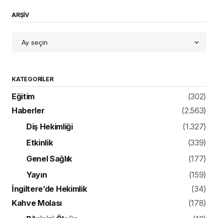
ARŞİV
KATEGORILER
Eğitim
(302)
Haberler
(2.563)
Diş Hekimliği
(1.327)
Etkinlik
(339)
Genel Sağlık
(177)
Yayın
(159)
İngiltere’de Hekimlik
(34)
Kahve Molası
(178)