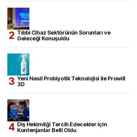
Tıbbi Cihaz Sektörünün Sorunları ve
Geleceği Konuşuldu
Yeni Nesil Probiyotik Teknolojisi ile Prowill
3D
Diş Hekimliği Tercih Edecekler için
Kontenjanlar Belli Oldu