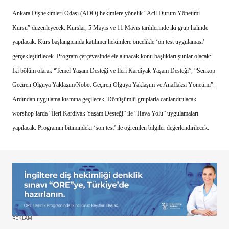
Ankara Dişhekimleri Odası (ADO) hekimlere yönelik “Acil Durum Yönetimi
Kursu” düzenleyecek. Kurslar, 5 Mayıs ve 11 Mayıs tarihlerinde iki grup halinde
yapılacak. Kurs başlangıcında katılımcı hekimlere öncelikle ‘ön test uygulaması’
gerçekleştirilecek. Program çerçevesinde ele alınacak konu başlıkları şunlar olacak:
İki bölüm olarak “Temel Yaşam Desteği ve İleri Kardiyak Yaşam Desteği”, “Senkop
Geçiren Olguya Yaklaşım/Nöbet Geçiren Olguya Yaklaşım ve Anaflaksi Yönetimi”.
Ardından uygulama kısmına geçilecek. Dönüşümlü gruplarla canlandırılacak
worshop’larda “İleri Kardiyak Yaşam Desteği” ile “Hava Yolu” uygulamaları
yapılacak. Programın bitimindeki ‘son test’ ile öğrenilen bilgiler değerlendirilecek.
REKLAM