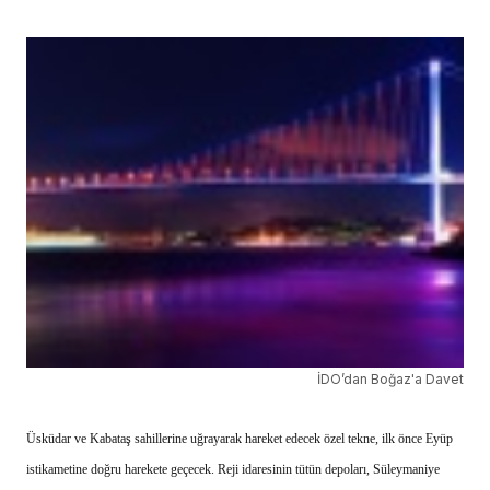
İDO’dan Boğaz'a Davet
Üsküdar ve Kabataş sahillerine uğrayarak hareket edecek özel tekne, ilk önce Eyüp
istikametine doğru harekete geçecek. Reji idaresinin tütün depoları, Süleymaniye