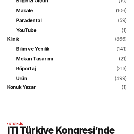
Bilginizi Ölçün
(10)
Makale
(106)
Paradental
(59)
YouTube
(1)
Klinik
(866)
Bilim ve Yenilik
(141)
Mekan Tasarımı
(21)
Röportaj
(213)
Ürün
(499)
Konuk Yazar
(1)
ETKINLIK
ITI Türkiye Kongresi’nde