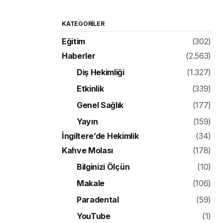
KATEGORILER
Eğitim
(302)
Haberler
(2.563)
Diş Hekimliği
(1.327)
Etkinlik
(339)
Genel Sağlık
(177)
Yayın
(159)
İngiltere’de Hekimlik
(34)
Kahve Molası
(178)
Bilginizi Ölçün
(10)
Makale
(106)
Paradental
(59)
YouTube
(1)