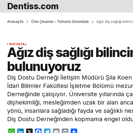
Dentiss.com
Anasayfa
Öne Çıkanlar – Tümünü Görüntüle
Ağız diş sağlığı bili
RÖPORTAJ
Ağız diş sağlığı bilin
bulunuyoruz
Diş Dostu Derneği İletişim Müdürü Şila Koen I
İdari Bilimler Fakültesi İşletme Bölümü mezun
Derneğinde çalışıyor. Üniversite yıllarında 
dişhekimliği, mesleğimden uzak bir alan anca
yönü, insanlara sağladığı fayda ve sağlıklı nesi
Diş Dostu Derneğinden kopmama engel oldu
WhatsApp
LinkedIn
X
Facebook
Telegram
Email
Print
Share