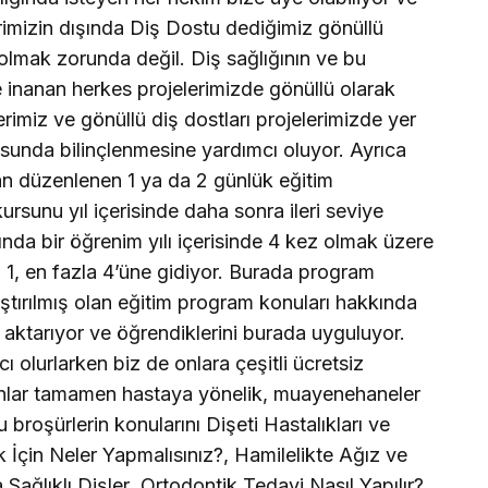
erimizin dışında Diş Dostu dediğimiz gönüllü
i olmak zorunda değil.
Diş sağlığının ve bu
nanan herkes projelerimizde gönüllü olarak
erimiz ve gönüllü diş dostları projelerimizde yer
usunda bilinçlenmesine yardımcı oluyor. Ayrıca
an düzenlenen 1 ya da 2 günlük eğitim
ursunu yıl içerisinde daha sonra ileri seviye
ında bir öğrenim yılı içerisinde 4 kez olmak üzere
z 1, en fazla 4’üne gidiyor. Burada program
aştırılmış olan eğitim program konuları hakkında
i aktarıyor ve öğrendiklerini burada uyguluyor.
ı olurlarken biz de onlara çeşitli ücretsiz
unlar tamamen hastaya yönelik, muayenehaneler
 broşürlerin konularını Dişeti Hastalıkları ve
 İçin Neler Yapmalısınız?, Hamilelikte Ağız ve
Sağlıklı Dişler, Ortodontik Tedavi Nasıl Yapılır?,