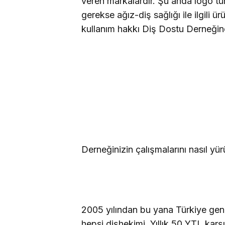
veren markalardır. Şu anda logo t
gerekse ağız-diş sağlığı ile ilgili ü
kullanım hakkı Diş Dostu Derneğine
Derneğinizin çalışmalarını nasıl y
2005 yılından bu yana Türkiye gene
hepsi dişhekimi. Yıllık 50 YTL karş