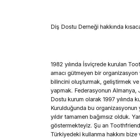
Diş Dostu Derneği hakkında kısaca b
1982 yılında İsviçrede kurulan Toot
amacı gütmeyen bir organizasyon 
bilincini oluşturmak, geliştirmek v
yapmak. Federasyonun Almanya, Jap
Dostu kurum olarak 1997 yılında k
Kurulduğunda bu organizasyonun ye
yıldır tamamen bağımsız olduk. Yani 
göstermekteyiz. Şu an Toothfriendl
Türkiyedeki kullanma hakkını bize 