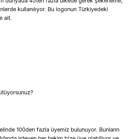
üm dünyada 45ten fazla ülkede gerek şekerleme,
rünlerde kullanılıyor. Bu logonun Türkiyedeki
 ait.
ürütüyorsunuz?
linde 100den fazla üyemiz bulunuyor. Bunların
ılığında isteyen her hekim bize üye olabiliyor ve