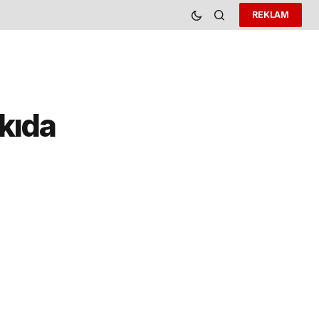
REKLAM
tkıda