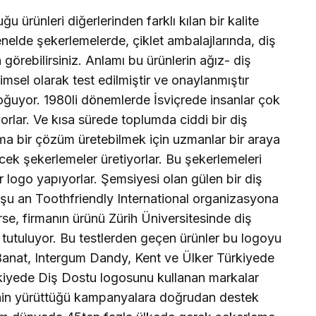
 ürünleri diğerlerinden farklı kılan bir kalite
genelde şekerlemelerde, çiklet ambalajlarında, diş
görebilirsiniz. Anlamı bu ürünlerin ağız- diş
imsel olarak test edilmiştir ve onaylanmıştır
oğuyor. 1980li dönemlerde İsviçrede insanlar çok
orlar. Ve kısa sürede toplumda ciddi bir diş
ma bir çözüm üretebilmek için uzmanlar bir araya
cek şekerlemeler üretiyorlar. Bu şekerlemeleri
r logo yapıyorlar. Şemsiyesi olan gülen bir diş
şu an Toothfriendly International organizasyona
rse, firmanın ürünü Zürih Üniversitesinde diş
bi tutuluyor. Bu testlerden geçen ürünler bu logoyu
Banat, Intergum Dandy, Kent ve Ülker Türkiyede
rkiyede Diş Dostu logosunu kullanan markalar
nin yürüttüğü kampanyalara doğrudan destek