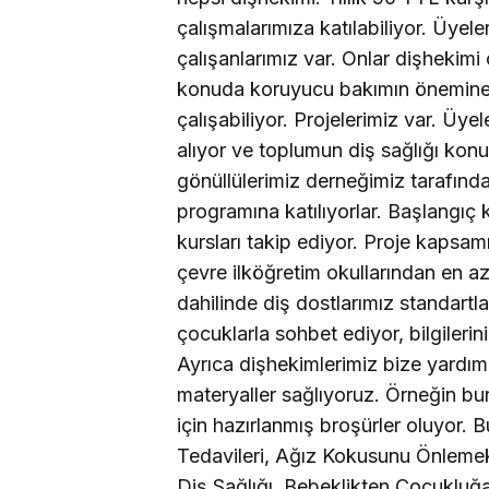
çalışmalarımıza katılabiliyor. Üyel
çalışanlarımız var. Onlar dişhekim
konuda koruyucu bakımın önemine i
çalışabiliyor.
Projelerimiz var. Üyel
alıyor ve toplumun diş sağlığı kon
gönüllülerimiz derneğimiz tarafınd
programına katılıyorlar. Başlangıç k
kursları takip ediyor. Proje kapsam
çevre ilköğretim okullarından en a
dahilinde diş dostlarımız standartl
çocuklarla sohbet ediyor, bilgilerin
Ayrıca dişhekimlerimiz bize yardımc
materyaller sağlıyoruz. Örneğin b
için hazırlanmış broşürler oluyor. Bu
Tedavileri, Ağız Kokusunu Önlemek
Diş Sağlığı, Bebeklikten Çocukluğa 