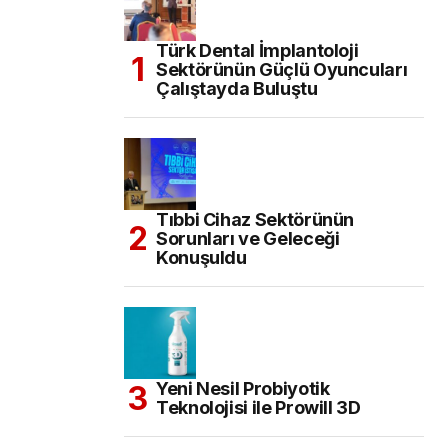
Türk Dental İmplantoloji
Sektörünün Güçlü Oyuncuları
Çalıştayda Buluştu
Tıbbi Cihaz Sektörünün
Sorunları ve Geleceği
Konuşuldu
Yeni Nesil Probiyotik
Teknolojisi ile Prowill 3D