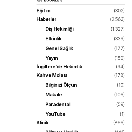
KATEGORILER
Eğitim
(302)
Haberler
(2.563)
Diş Hekimliği
(1.327)
Etkinlik
(339)
Genel Sağlık
(177)
Yayın
(159)
İngiltere’de Hekimlik
(34)
Kahve Molası
(178)
Bilginizi Ölçün
(10)
Makale
(106)
Paradental
(59)
YouTube
(1)
Klinik
(866)