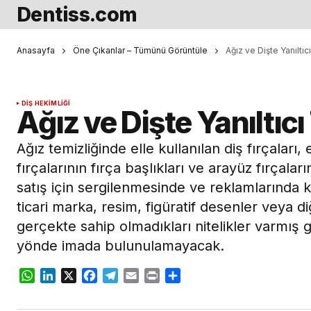
Dentiss.com
Anasayfa
Öne Çıkanlar – Tümünü Görüntüle
Ağız ve Dişte Yanıltı
DIŞ HEKIMLIĞI
Ağız ve Dişte Yanıltı
Ağız temizliğinde elle kullanılan diş fırçaları, 
fırçalarının fırça başlıkları ve arayüz fırçalar
satış için sergilenmesinde ve reklamlarında ku
ticari marka, resim, figüratif desenler veya di
gerçekte sahip olmadıkları nitelikler varmış 
yönde imada bulunulamayacak.
WhatsApp
LinkedIn
X
Facebook
Telegram
Email
Print
Share