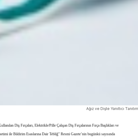
Ağız ve Dişte Yanıltıcı Tanıt
anılan Diş Fırçaları, Elektrikle/Pille Çalışan Diş Fırçalarının Fırça Başlıkları ve
enetimi ile Bildirim Esaslarına Dair Tebliğ" Resmi Gazete’nin bugünkü sayısında