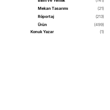
Bilim ve Yenilik
(141)
Mekan Tasarımı
(21)
Röportaj
(213)
Ürün
(499)
Konuk Yazar
(1)