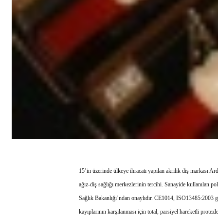
15’in üzerinde ülkeye ihracatı yapılan akrilik diş markası Ar
ağız-diş sağlığı merkezlerinin tercihi. Sanayide kullanılan p
Sağlık Bakanlığı’ndan onaylıdır. CE1014, ISO13485:2003 gibi i
kayıplarının karşılanması için total, parsiyel hareketli prote