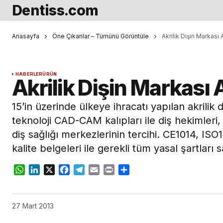
Dentiss.com
Anasayfa
Öne Çıkanlar – Tümünü Görüntüle
Akrilik Dişin Markası 
HABERLER
ÜRÜN
Akrilik Dişin Markası 
15’in üzerinde ülkeye ihracatı yapılan akrilik 
teknoloji CAD-CAM kalıpları ile diş hekimleri,
diş sağlığı merkezlerinin tercihi. CE1014, ISO
kalite belgeleri ile gerekli tüm yasal şartları
WhatsApp
LinkedIn
X
Facebook
Telegram
Email
Print
Share
27 Mart 2013