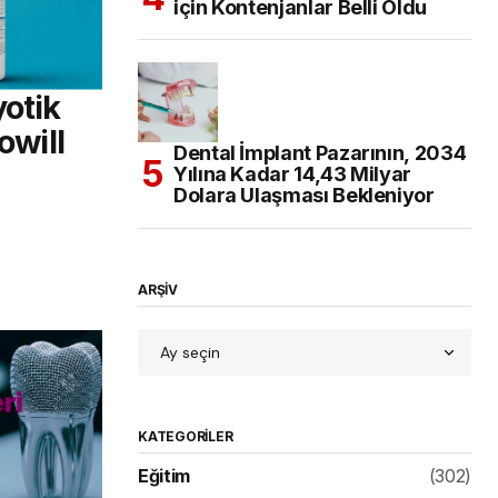
için Kontenjanlar Belli Oldu
yotik
owill
Dental İmplant Pazarının, 2034
Yılına Kadar 14,43 Milyar
Dolara Ulaşması Bekleniyor
ARŞİV
KATEGORILER
Eğitim
(302)