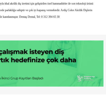
a ithal akrilik diş üretimi için geliştirilen özel hammaddeler ile son teknoloji ürünü
 parlaklığa sahiptir ve çok iyi kapanış vermektedir. Ardiş Color Akrilik Dişlerin
ile kanıtlanmıştır. Dentaş Dental, Tel: 0 312 394 65 30