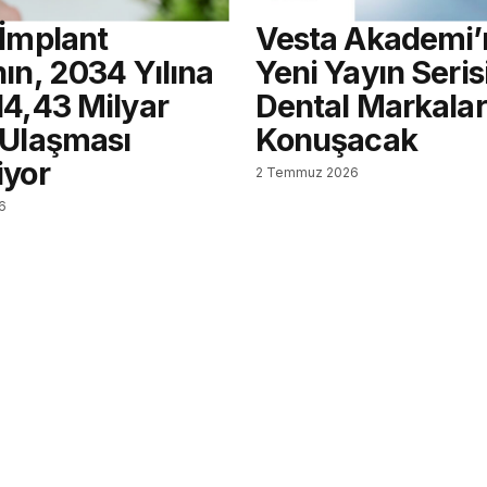
 İmplant
Vesta Akademi’
ın, 2034 Yılına
Yeni Yayın Seris
14,43 Milyar
Dental Markalar
 Ulaşması
Konuşacak
iyor
2 Temmuz 2026
6