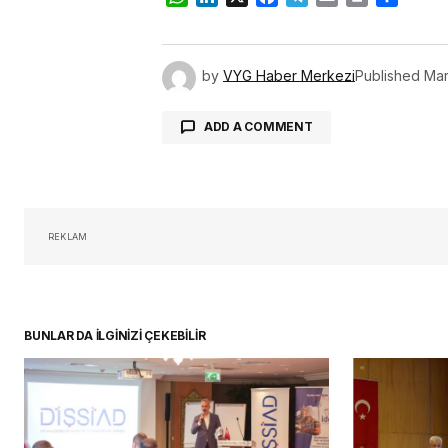
by
VYG Haber Merkezi
Published
Mar
ADD A COMMENT
oturum 
REKLAM
BUNLAR DA İLGİNİZİ ÇEKEBİLİR