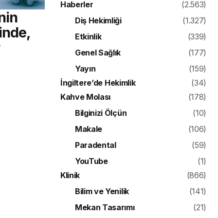
Haberler
(2.563)
nin
Diş Hekimliği
(1.327)
inde,
Etkinlik
(339)
Genel Sağlık
(177)
Yayın
(159)
İngiltere’de Hekimlik
(34)
Kahve Molası
(178)
Bilginizi Ölçün
(10)
Makale
(106)
Paradental
(59)
YouTube
(1)
Klinik
(866)
Bilim ve Yenilik
(141)
Mekan Tasarımı
(21)