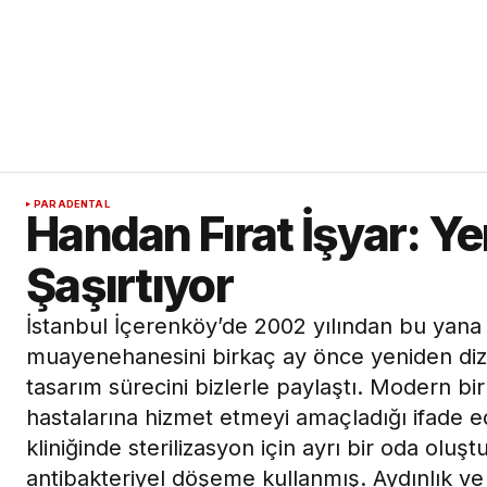
PARADENTAL
Handan Fırat İşyar: Ye
Şaşırtıyor
İstanbul İçerenköy’de 2002 yılından bu yana 
muayenehanesini birkaç ay önce yeniden di
tasarım sürecini bizlerle paylaştı. Modern bi
hastalarına hizmet etmeyi amaçladığı ifade
kliniğinde sterilizasyon için ayrı bir oda olu
antibakteriyel döşeme kullanmış. Aydınlık 