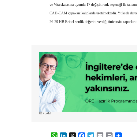
ve Vita skalasına uyumlu 17 değişik renk seçeneği ile tamamıyl
CAD-CAM çapaksız kalıplarda üretilmektedir. Yüksek derecede
26-29 HB Brinel sertlik değerini verdiği üniversite raporları 
REKLAM
WhatsApp
LinkedIn
X
Facebook
Telegram
Email
Print
Share