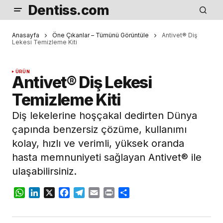
Dentiss.com
Anasayfa
Öne Çıkanlar – Tümünü Görüntüle
Antivet® Diş
Lekesi Temizleme Kiti
ÜRÜN
Antivet® Diş Lekesi
Temizleme Kiti
Diş lekelerine hoşçakal dedirten Dünya
çapında benzersiz çözüme, kullanımı
kolay, hızlı ve verimli, yüksek oranda
hasta memnuniyeti sağlayan Antivet® ile
ulaşabilirsiniz.
WhatsApp
LinkedIn
X
Facebook
Telegram
Email
Print
Share