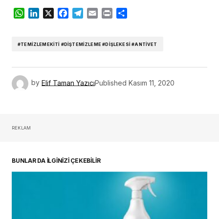
WhatsApp
LinkedIn
X
Facebook
Telegram
Email
Print
Share
#TEMIZLEMEKITI #DIŞTEMIZLEME #DIŞLEKESI #ANTIVET
by
Elif Taman Yazıcı
Published
Kasım 11, 2020
REKLAM
BUNLAR DA İLGİNİZİ ÇEKEBİLİR