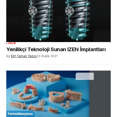
ÜRÜN
Yenilikçi Teknoloji Sunan IZEN İmplantları
by
Elif Taman Yazıcı
23 Aralık 2021