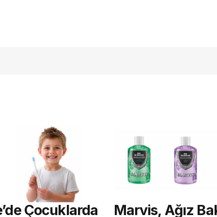
açmalısınız
e’de Çocuklarda
Marvis, Ağız Ba