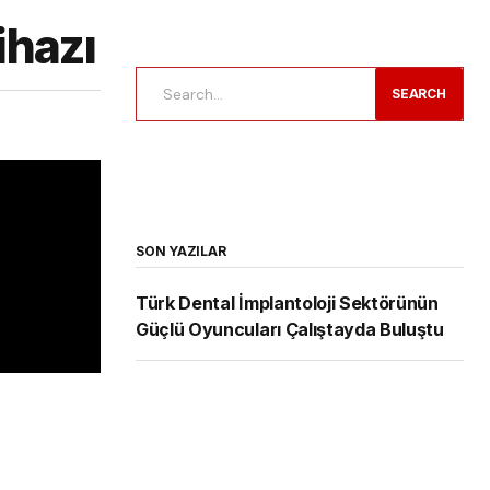
ihazı
SEARCH
SON YAZILAR
Türk Dental İmplantoloji Sektörünün
Güçlü Oyuncuları Çalıştayda Buluştu
Tıbbi Cihaz Sektörünün Sorunları ve
Geleceği Konuşuldu
Yeni Nesil Probiyotik Teknolojisi ile