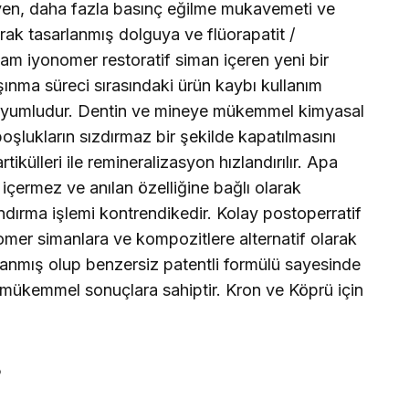
yen, daha fazla basınç eğilme mukavemeti ve
rak tasarlanmış dolguya ve flüorapatit /
 cam iyonomer restoratif siman içeren yeni bir
şınma süreci sırasındaki ürün kaybı kullanım
yumludur. Dentin ve mineye mükemmel kimyasal
şlukların sızdırmaz bir şekilde kapatılmasını
tikülleri ile remineralizasyon hızlandırılır. Apa
l içermez ve anılan özelliğine bağlı olarak
dırma işlemi kontrendikedir. Kolay postoperratif
omer simanlara ve kompozitlere alternatif olarak
lanmış olup benzersiz patentli formülü sayesinde
 mükemmel sonuçlara sahiptir. Kron ve Köprü için
5