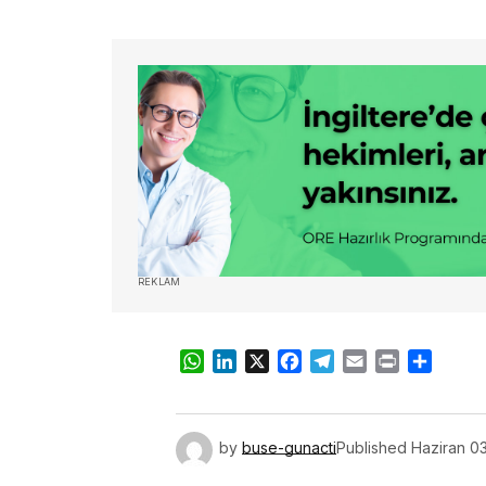
REKLAM
WhatsApp
LinkedIn
X
Facebook
Telegram
Email
Print
Share
by
buse-gunacti
Published
Haziran 0