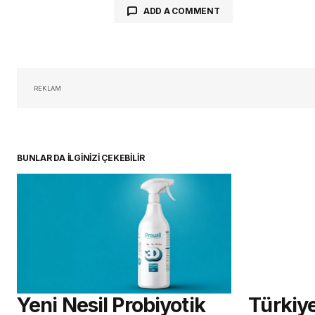
ADD A COMMENT
oturum 
REKLAM
BUNLAR DA İLGİNİZİ ÇEKEBİLİR
Yeni Nesil Probiyotik
Türkiy