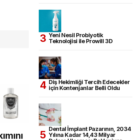
Yeni Nesil Probiyotik
Teknolojisi ile Prowill 3D
Diş Hekimliği Tercih Edecekler
için Kontenjanlar Belli Oldu
Dental İmplant Pazarının, 2034
kımını
Yılına Kadar 14,43 Milyar