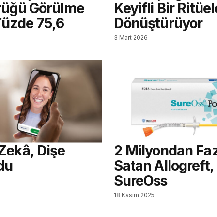
rüğü Görülme
Keyifli Bir Ritüel
Yüzde 75,6
Dönüştürüyor
3 Mart 2026
Zekâ, Dişe
2 Milyondan Faz
du
Satan Allogreft,
SureOss
18 Kasım 2025