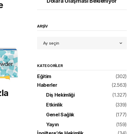
Dolara Ulaşması Bekleniyor
e
ARŞİV
KATEGORILER
Eğitim
(302)
Haberler
(2.563)
la
Diş Hekimliği
(1.327)
Etkinlik
(339)
Genel Sağlık
(177)
Yayın
(159)
İngiltere’de Hekimlik
(34)