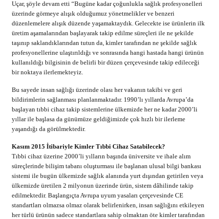
Uçar, şöyle devam etti “Bugüne kadar çoğunlukla sağlık profesyonelleri
üzerinde görmeye alışık olduğumuz yönetmelikler ve benzeri
düzenlemelere alışık düzende yaşamaktaydık. Gelecekte ise ürünlerin ilk
üretim aşamalarından başlayarak takip edilme süreçleri ile ne şekilde
taşınıp saklandıklarından tutun da, kimler tarafından ne şekilde sağlık
profesyonellerine ulaştırıldığı ve sonrasında hangi hastada hangi ürünün
kullanıldığı bilgisinin de belirli bir düzen çerçevesinde takip edileceği
bir noktaya ilerlemekteyiz.
Bu sayede insan sağlığı üzerinde olası her vakanın takibi ve geri
bildirimlerin sağlanması planlanmaktadır. 1990’lı yıllarda Avrupa’da
başlayan tıbbi cihaz takip sistemlerine ülkemizde her ne kadar 2000’li
yıllar ile başlasa da günümüze geldiğimizde çok hızlı bir ilerleme
yaşandığı da görülmektedir.
Kasım 2015 İtibariyle Kimler Tıbbi Cihaz Satabilecek?
Tıbbi cihaz üzerine 2000’li yılların başında üniversite ve ihale alım
süreçlerinde bilişim tabanı oluşturması ile başlanan ulusal bilgi bankası
sistemi ile bugün ülkemizde sağlık alanında yurt dışından getirilen veya
ülkemizde üretilen 2 milyonun üzerinde ürün, sistem dâhilinde takip
edilmektedir. Başlangıçta Avrupa uyum yasaları çerçevesinde CE
standartları olmazsa olmaz olarak belirlenirken, insan sağlığını etkileyen
her türlü ürünün sadece standartlara sahip olmaktan öte kimler tarafından