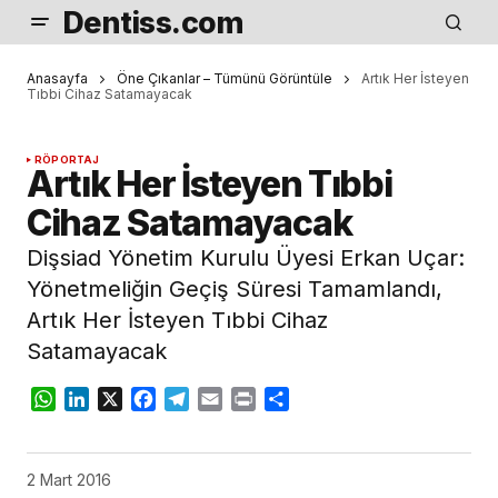
Dentiss.com
Anasayfa
Öne Çıkanlar – Tümünü Görüntüle
Artık Her İsteyen
Tıbbi Cihaz Satamayacak
RÖPORTAJ
Artık Her İsteyen Tıbbi
Cihaz Satamayacak
Dişsiad Yönetim Kurulu Üyesi Erkan Uçar:
Yönetmeliğin Geçiş Süresi Tamamlandı,
Artık Her İsteyen Tıbbi Cihaz
Satamayacak
WhatsApp
LinkedIn
X
Facebook
Telegram
Email
Print
Share
2 Mart 2016