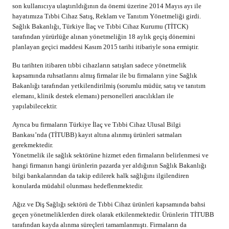
son kullanıcıya ulaştırıldığının da önemi üzerine 2014 Mayıs ayı ile
hayatımıza Tıbbi Cihaz Satış, Reklam ve Tanıtım Yönetmeliği girdi.
Sağlık Bakanlığı, Türkiye İlaç ve Tıbbi Cihaz Kurumu (TİTCK)
tarafından yürürlüğe alınan yönetmeliğin 18 aylık geçiş dönemini
planlayan geçici maddesi Kasım 2015 tarihi itibariyle sona ermiştir.
Bu tarihten itibaren tıbbi cihazların satışları sadece yönetmelik
kapsamında ruhsatlarını almış firmalar ile bu firmaların yine Sağlık
Bakanlığı tarafından yetkilendirilmiş (sorumlu müdür, satış ve tanıtım
elemanı, klinik destek elemanı) personelleri aracılıkları ile
yapılabilecektir.
Ayrıca bu firmaların Türkiye İlaç ve Tıbbi Cihaz Ulusal Bilgi
Bankası’nda (TİTUBB) kayıt altına alınmış ürünleri satmaları
gerekmektedir.
Yönetmelik ile sağlık sektörüne hizmet eden firmaların belirlenmesi ve
hangi firmanın hangi ürünlerin pazarda yer aldığının Sağlık Bakanlığı
bilgi bankalarından da takip edilerek halk sağlığını ilgilendiren
konularda müdahil olunması hedeflenmektedir.
Ağız ve Diş Sağlığı sektörü de Tıbbi Cihaz ürünleri kapsamında bahsi
geçen yönetmeliklerden direk olarak etkilenmektedir. Ürünlerin TİTUBB
tarafından kayda alınma süreçleri tamamlanmıştı. Firmaların da