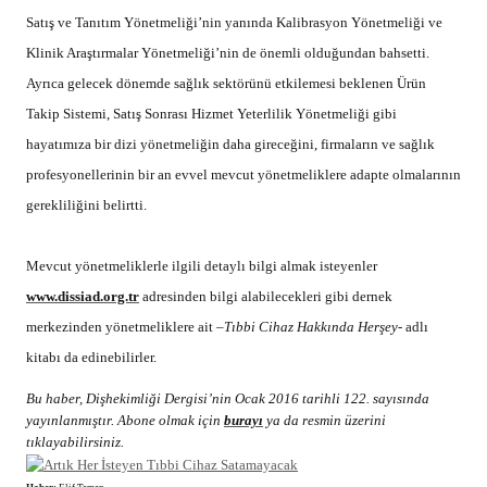
Satış ve Tanıtım Yönetmeliği’nin yanında Kalibrasyon Yönetmeliği ve
Klinik Araştırmalar Yönetmeliği’nin de önemli olduğundan bahsetti.
Ayrıca gelecek dönemde sağlık sektörünü etkilemesi beklenen Ürün
Takip Sistemi, Satış Sonrası Hizmet Yeterlilik Yönetmeliği gibi
hayatımıza bir dizi yönetmeliğin daha gireceğini, firmaların ve sağlık
profesyonellerinin bir an evvel mevcut yönetmeliklere adapte olmalarının
gerekliliğini belirtti.
Mevcut yönetmeliklerle ilgili detaylı bilgi almak isteyenler
www.dissiad.org.tr
adresinden bilgi alabilecekleri gibi dernek
merkezinden yönetmeliklere ait
–Tıbbi Cihaz Hakkında Herşey-
adlı
kitabı da edinebilirler.
Bu haber, Dişhekimliği Dergisi’nin Ocak 2016 tarihli 122. sayısında
yayınlanmıştır. Abone olmak için
burayı
ya da resmin üzerini
tıklayabilirsiniz.