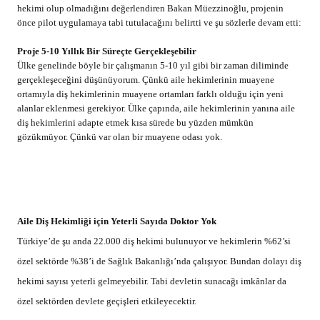
hekimi olup olmadığını değerlendiren Bakan Müezzinoğlu, projenin
önce pilot uygulamaya tabi tutulacağını belirtti ve şu sözlerle devam etti:
Proje 5-10 Yıllık Bir Süreçte Gerçekleşebilir
Ülke genelinde böyle bir çalışmanın 5-10 yıl gibi bir zaman diliminde
gerçekleşeceğini düşünüyorum. Çünkü aile hekimlerinin muayene
ortamıyla diş hekimlerinin muayene ortamları farklı olduğu için yeni
alanlar eklenmesi gerekiyor. Ülke çapında, aile hekimlerinin yanına aile
diş hekimlerini adapte etmek kısa sürede bu yüzden mümkün
gözükmüyor. Çünkü var olan bir muayene odası yok.
Aile Diş Hekimliği için Yeterli Sayıda Doktor Yok
Türkiye’de şu anda 22.000 diş hekimi bulunuyor ve hekimlerin %62’si
özel sektörde %38’i de Sağlık Bakanlığı’nda çalışıyor. Bundan dolayı diş
hekimi sayısı yeterli gelmeyebilir. Tabi devletin sunacağı imkânlar da
özel sektörden devlete geçişleri etkileyecektir.