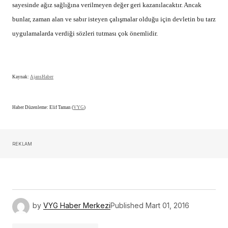
sayesinde ağız sağlığına verilmeyen değer geri kazanılacaktır. Ancak
bunlar, zaman alan ve sabır isteyen çalışmalar olduğu için devletin bu tarz
uygulamalarda verdiği sözleri tutması çok önemlidir.
Kaynak:
AjansHaber
Haber Düzenleme: Elif Taman (
VYG
)
REKLAM
by
VYG Haber Merkezi
Published
Mart 01, 2016