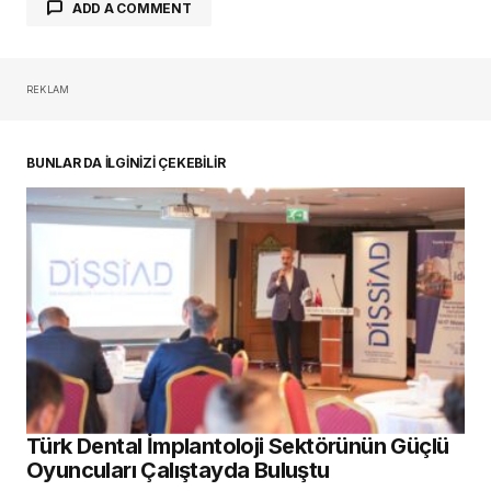
ADD A COMMENT
REKLAM
oturum açmalısınız
BUNLAR DA İLGİNİZİ ÇEKEBİLİR
Türk Dental İmplantoloji Sektörünün Güçlü
Oyuncuları Çalıştayda Buluştu