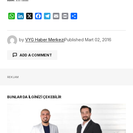
Haber:
Elif Taman
WhatsApp
LinkedIn
X
Facebook
Telegram
Email
Print
Share
by
VYG Haber Merkezi
Published
Mart 02, 2016
ADD A COMMENT
REKLAM
oturum açmalısınız
BUNLAR DA İLGİNİZİ ÇEKEBİLİR