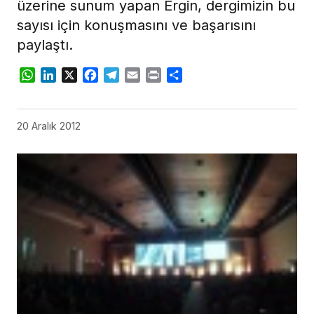
üzerine sunum yapan Ergin, dergimizin bu
sayısı için konuşmasını ve başarısını
paylaştı.
WhatsApp
LinkedIn
X
Facebook
Telegram
Email
Print
Share
20 Aralık 2012