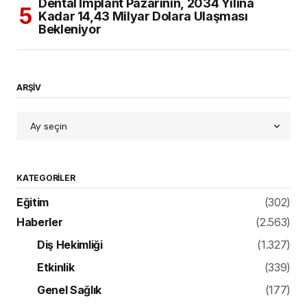
Dental İmplant Pazarının, 2034 Yılına
Kadar 14,43 Milyar Dolara Ulaşması
Bekleniyor
ARŞİV
KATEGORILER
Eğitim
(302)
Haberler
(2.563)
Diş Hekimliği
(1.327)
Etkinlik
(339)
Genel Sağlık
(177)