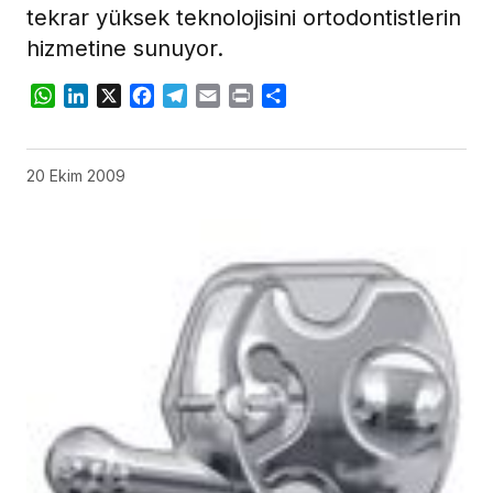
tekrar yüksek teknolojisini ortodontistlerin
hizmetine sunuyor.
WhatsApp
LinkedIn
X
Facebook
Telegram
Email
Print
Share
20 Ekim 2009