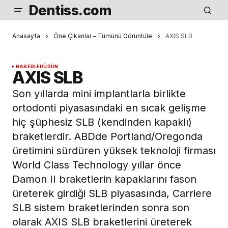
Dentiss.com
Anasayfa
Öne Çıkanlar – Tümünü Görüntüle
AXIS SLB
HABERLER
ÜRÜN
AXIS SLB
Son yıllarda mini implantlarla birlikte
ortodonti piyasasındaki en sıcak gelişme
hiç şüphesiz SLB (kendinden kapaklı)
braketlerdir. ABDde Portland/Oregonda
üretimini sürdüren yüksek teknoloji firması
World Class Technology yıllar önce
Damon II braketlerin kapaklarını fason
üreterek girdiği SLB piyasasında, Carriere
SLB sistem braketlerinden sonra son
olarak AXIS SLB braketlerini üreterek