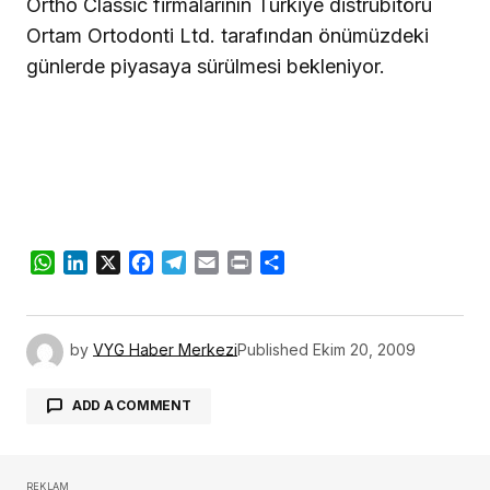
Ortho Classic firmalarının Türkiye distrübitörü
Ortam Ortodonti Ltd. tarafından önümüzdeki
günlerde piyasaya sürülmesi bekleniyor.
WhatsApp
LinkedIn
X
Facebook
Telegram
Email
Print
Share
by
VYG Haber Merkezi
Published
Ekim 20, 2009
ADD A COMMENT
REKLAM