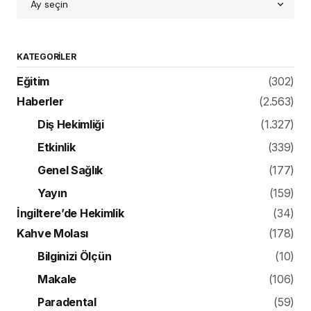
KATEGORILER
Eğitim
(302)
Haberler
(2.563)
Diş Hekimliği
(1.327)
Etkinlik
(339)
Genel Sağlık
(177)
Yayın
(159)
İngiltere’de Hekimlik
(34)
Kahve Molası
(178)
Bilginizi Ölçün
(10)
Makale
(106)
Paradental
(59)