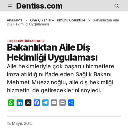
Dentiss.com
Anasayfa
Öne Çıkanlar – Tümünü Görüntüle
Bakanlıktan Aile
Diş Hekimliği Uygulaması
DIŞ HEKIMLIĞI
HABERLER
Bakanlıktan Aile Diş
Hekimliği Uygulaması
Aile hekimleriyle çok başarılı hizmetlere
imza atıldığını ifade eden Sağlık Bakanı
Mehmet Müezzinoğlu, aile diş hekimliği
hizmetini de getireceklerini söyledi.
WhatsApp
LinkedIn
X
Facebook
Telegram
Email
Print
Share
18 Mayıs 2015