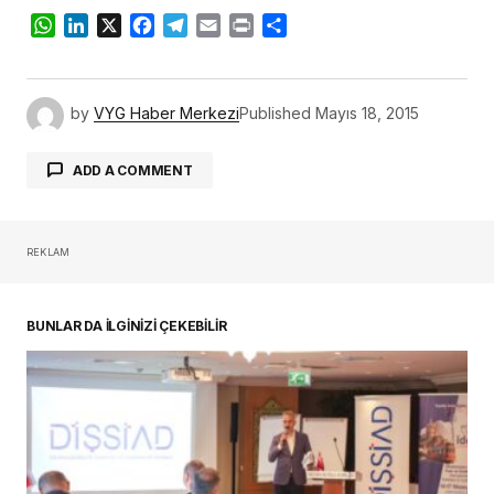
WhatsApp
LinkedIn
X
Facebook
Telegram
Email
Print
Share
by
VYG Haber Merkezi
Published
Mayıs 18, 2015
ADD A COMMENT
REKLAM
oturum açmalısınız
BUNLAR DA İLGİNİZİ ÇEKEBİLİR