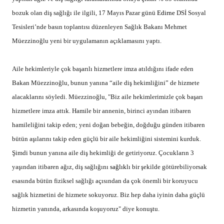
bozuk olan diş sağlığı ile ilgili,
17 Mayıs Pazar günü
Edirne
DSİ Sosyal
Tesisleri’nde basın toplantısı düzenleyen Sağlık Bakanı Mehmet
Müezzinoğlu yeni bir uygulamanın açıklamasını yaptı.
Aile hekimleriyle çok başarılı hizmetlere imza atıldığını ifade eden
Bakan Müezzinoğlu, bunun yanına “aile diş hekimliğini” de hizmete
alacaklarını söyledi.
Müezzinoğlu, "Biz aile hekimlerimizle çok başarı
hizmetlere imza attık. Hamile bir annenin, birinci ayından itibaren
hamileliğini takip eden; yeni doğan bebeğin, doğduğu günden itibaren
bütün aşılarını takip eden güçlü bir aile hekimliğini sistemini kurduk.
Şimdi bunun yanına aile diş hekimliği de getiriyoruz. Çocukların 3
yaşından itibaren ağız, diş sağlığını
sağlık
lı bir şekilde götürebiliyorsak
esasında bütün fiziksel sağlığı açısından da çok önemli bir koruyucu
sağlık hizmetini de hizmete sokuyoruz. Biz hep daha iyinin daha güçlü
hizmetin yanında, arkasında koşuyoruz" diye konuştu.