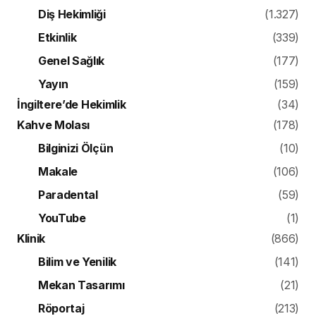
Diş Hekimliği
(1.327)
Etkinlik
(339)
Genel Sağlık
(177)
Yayın
(159)
İngiltere’de Hekimlik
(34)
Kahve Molası
(178)
Bilginizi Ölçün
(10)
Makale
(106)
Paradental
(59)
YouTube
(1)
Klinik
(866)
Bilim ve Yenilik
(141)
Mekan Tasarımı
(21)
Röportaj
(213)