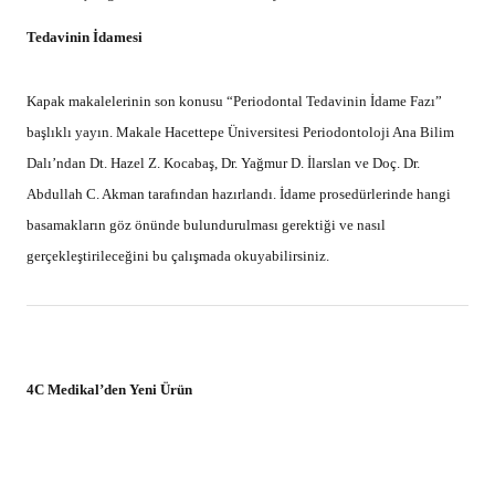
Tedavinin İdamesi
Kapak makalelerinin son konusu “Periodontal Tedavinin İdame Fazı”
başlıklı yayın. Makale Hacettepe Üniversitesi Periodontoloji Ana Bilim
Dalı’ndan Dt. Hazel Z. Kocabaş, Dr. Yağmur D. İlarslan ve Doç. Dr.
Abdullah C. Akman tarafından hazırlandı. İdame prosedürlerinde hangi
basamakların göz önünde bulundurulması gerektiği ve nasıl
gerçekleştirileceğini bu çalışmada okuyabilirsiniz.
4C Medikal’den Yeni Ürün
2002 yılından bu yana Türkiye’de inovatif teknolojilerin ilk
uygulayıcılarından olan 4C Medikal, ileri mühendislik ürün gamına bir