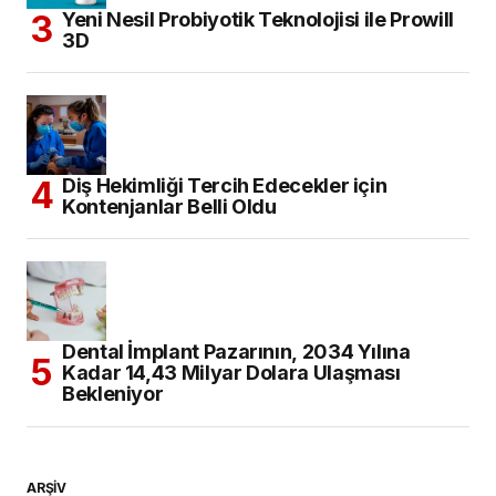
KATEGORILER
Eğitim
(302)
Haberler
(2.563)
Diş Hekimliği
(1.327)
Etkinlik
(339)
Genel Sağlık
(177)
Yayın
(159)
İngiltere’de Hekimlik
(34)
Kahve Molası
(178)
Bilginizi Ölçün
(10)
Makale
(106)
Paradental
(59)
YouTube
(1)
Klinik
(866)