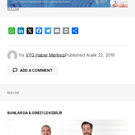
REKLAM
WhatsApp
LinkedIn
X
Facebook
Telegram
Email
Print
Share
by
VYG Haber Merkezi
Published
Aralık 22, 2016
ADD A COMMENT
REKLAM
oturum açmalısınız
BUNLAR DA İLGİNİZİ ÇEKEBİLİR