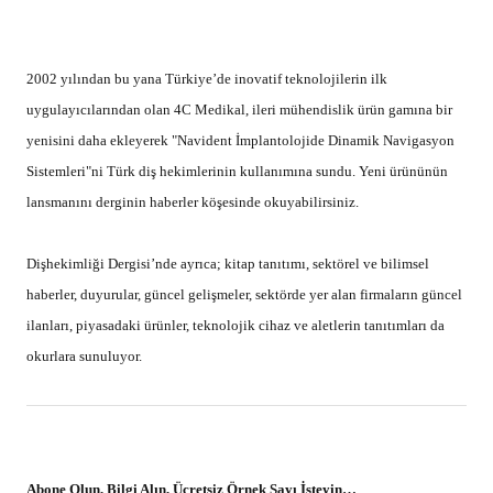
Taman
veya
Elvan Genç
ile görüşebilir veya
bilgi@vyg.com.tr
adresine e-
posta gönderebilirsiniz.
Online Sipariş
Dergiyi internet üzerinden online satın almak için lütfen
bu linki
takip
edin.
by
VYG Haber Merkezi
Published
Aralık 19, 2016
ADD A COMMENT
REKLAM
oturum açmalısınız