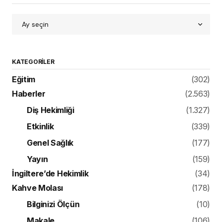
Bilim ve Yenilik
(141)
Mekan Tasarımı
(21)
Röportaj
(213)
Ürün
(499)
Konuk Yazar
(1)
DIŞ HEKIMLIĞI
HABERLER
Artistik Dental Fotoğraflar
IDS 2017’ye Gidiyor
“Artistik Dental Fotoğraf Yarışması”ndaki
fotoğraflar IDS 2017’ye götürülecek.
Başvuru kapsamının genişletildiği etkinliğe
dental fotoğrafçılığa ilgi gösteren diş