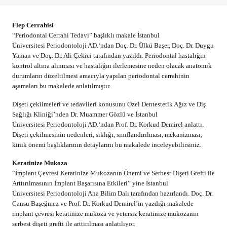
Flep Cerrahisi
“Periodontal Cerrahi Tedavi” başlıklı makale İstanbul
Üniversitesi Periodontoloji AD.‘ndan Doç. Dr. Ülkü Başer, Doç. Dr. Duygu
Yaman ve Doç. Dr. Ali Çekici tarafından yazıldı. Periodontal hastalığın
kontrol altına alınması ve hastalığın ilerlemesine neden olacak anatomik
durumların düzeltilmesi amacıyla yapılan periodontal cerrahinin
aşamaları bu makalede anlatılmıştır.
Dişeti çekilmeleri ve tedavileri konusunu Özel Dentestetik Ağız ve Diş
Sağlığı Kliniği’nden Dr. Muammer Gözlü ve İstanbul
Üniversitesi Periodontoloji AD.‘ndan Prof. Dr. Korkud Demirel anlattı.
Dişeti çekilmesinin nedenleri, sıklığı, sınıflandırılması, mekanizması,
kinik önemi başlıklarının detaylarını bu makalede inceleyebilirsiniz.
Keratinize Mukoza
“İmplant Çevresi Keratinize Mukozanın Önemi ve Serbest Dişeti Grefti ile
Arttırılmasının İmplant Başarısına Etkileri” yine İstanbul
Üniversitesi Periodontoloji Ana Bilim Dalı tarafından hazırlandı. Doç. Dr.
Cansu Başeğmez ve Prof. Dr. Korkud Demirel’in yazdığı makalede
implant çevresi keratinize mukoza ve yetersiz keratinize mukozanın
serbest dişeti grefti ile arttırılması anlatılıyor.