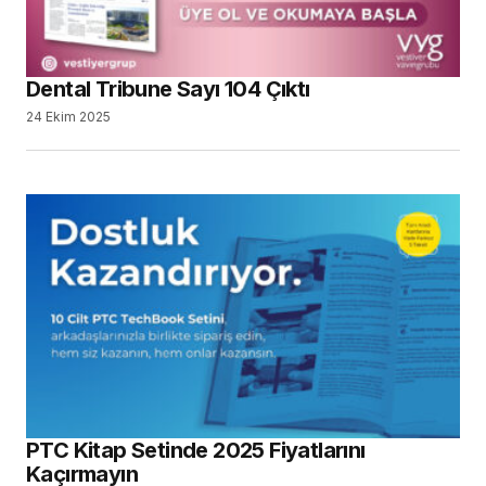
Kitaplarda, IDEX’e Özel Yüzde 10 İndirim
30 Nisan 2025
SEARCH
SON YAZILAR
Türk Dental İmplantoloji Sektörünün Güçlü