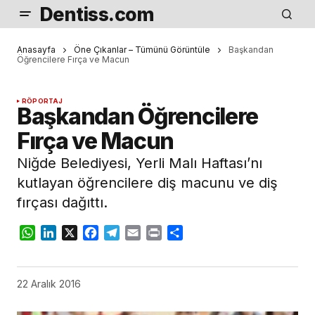
Dentiss.com
Anasayfa
Öne Çıkanlar – Tümünü Görüntüle
Başkandan
Öğrencilere Fırça ve Macun
RÖPORTAJ
Başkandan Öğrencilere
Fırça ve Macun
Niğde Belediyesi, Yerli Malı Haftası’nı
kutlayan öğrencilere diş macunu ve diş
fırçası dağıttı.
WhatsApp
LinkedIn
X
Facebook
Telegram
Email
Print
Share
22 Aralık 2016