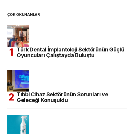
Diş Hekimliği Tercih Edecekler için
Kontenjanlar Belli Oldu
Dental İmplant Pazarının, 2034 Yılına
Kadar 14,43 Milyar Dolara Ulaşması
Bekleniyor
ARŞİV