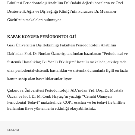
Fakültesi Periodontoloji Anabilim Dalı’ndaki değerli hocaların ve Özel
Dentestetik Ağız ve Diş Sağlığı Kliniği’nin kurucusu Dr. Muammer
Gözlü’nün makaleleri bulunuyor.
KAPAK KONUSU: PERİODONTOLOJİ
Gazi Üniversitesi Diş Hekimliği Fakültesi Periodontoloji Anabilim
Dalı’ndan Prof. Dr. Nurdan Özmeriç, tarafından hazırlanan “Periodontal ve
Sistemik Hastalıklar; İki Yönlü Etkileşim” konulu makalede; etkileşimde
olan periodontal-sistemik hastalıklar ve sistemik durumlarla ilgili en fazla
kanıta sahip olan hastalıklar anlatılıyor.
Çukurova Üniversitesi Periodontoloji AD.’ından Yrd. Doç. Dr. Mustafa
Özcan ve Prof. Dr. M. Cenk Haytaç’ın yazdığı “Cerrahi Olmayan
Periodontal Tedavi” makalesinde, COPT esasları ve bu tedavi ile birlikte
kullanılan ilave yöntemlerin etkinliği okuyabilirsiniz.
REKLAM