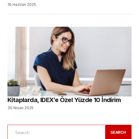
Oyuncuları Çalıştayda Buluştu
Tıbbi Cihaz Sektörünün Sorunları ve Geleceği
Konuşuldu
Yeni Nesil Probiyotik Teknolojisi ile Prowill 3D
Diş Hekimliği Tercih Edecekler için Kontenjanlar Belli
Oldu
Dental İmplant Pazarının, 2034 Yılına Kadar 14,43
Milyar Dolara Ulaşması Bekleniyor
ÇOK OKUNANLAR