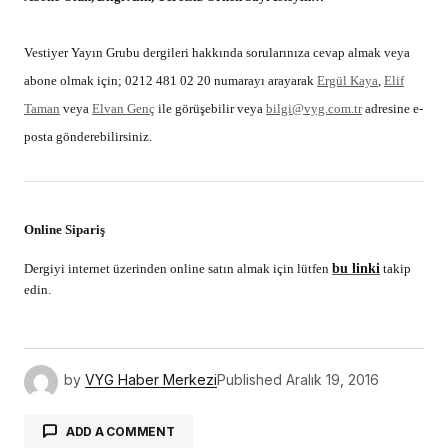
BUNLAR DA İLGİNİZİ ÇEKEBİLİR
Today’de Yerli Üreticiye Özel İndirim Fırsatı
2 Nisan 2026