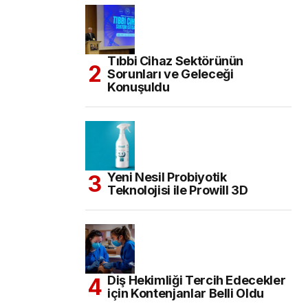
Tıbbi Cihaz Sektörünün
Sorunları ve Geleceği
Konuşuldu
Yeni Nesil Probiyotik
Teknolojisi ile Prowill 3D
Diş Hekimliği Tercih Edecekler
için Kontenjanlar Belli Oldu