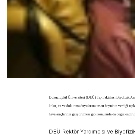
Dokuz Eylül Üniversitesi (DEÜ) Tıp Fakültesi Biyofizik Ana
koku, tat ve dokunma duyularına insan beyninin verdiği tepki
hava araçlarının geliştirilmesi gibi konularda da değerlendiril
DEÜ Rektör Yardımcısı ve Biyofizik