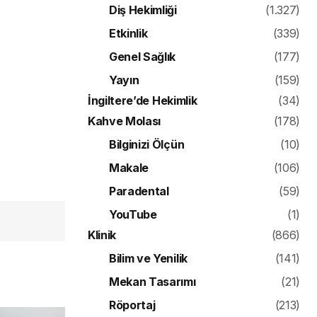
Diş Hekimliği
(1.327)
Etkinlik
(339)
Genel Sağlık
(177)
Yayın
(159)
İngiltere’de Hekimlik
(34)
Kahve Molası
(178)
Bilginizi Ölçün
(10)
Makale
(106)
Paradental
(59)
YouTube
(1)
Klinik
(866)
Bilim ve Yenilik
(141)
Mekan Tasarımı
(21)
Röportaj
(213)