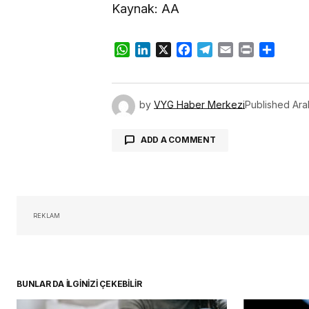
Kaynak: AA
WhatsApp
LinkedIn
X
Facebook
Telegram
Email
Print
Share
by
VYG Haber Merkezi
Published
Ara
ADD A COMMENT
oturum 
REKLAM
BUNLAR DA İLGİNİZİ ÇEKEBİLİR