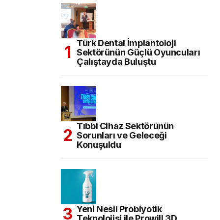
Türk Dental İmplantoloji
Sektörünün Güçlü Oyuncuları
Çalıştayda Buluştu
Tıbbi Cihaz Sektörünün
Sorunları ve Geleceği
Konuşuldu
Yeni Nesil Probiyotik
Teknolojisi ile Prowill 3D