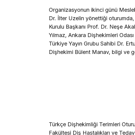
Organizasyonun ikinci günü Meslek 
Dr. İlter Uzelin yönettiği oturumda
Kurulu Başkanı Prof. Dr. Neşe Akal
Yılmaz, Ankara Dişhekimleri Odası
Türkiye Yayın Grubu Sahibi Dr. Ert
Dişhekimi Bülent Manav, bilgi ve gör
Türkçe Dişhekimliği Terimleri Otur
Fakültesi Diş Hastalıkları ve Tedav