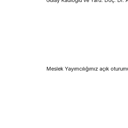
Gülay Kadıoğlu ve Yard. Doç. Dr. A
Meslek Yayımcılığımız açık oturum