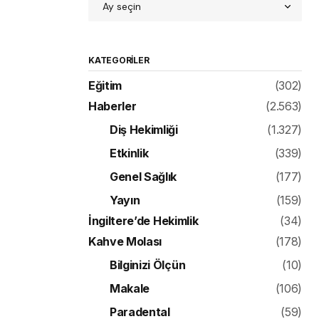
KATEGORILER
Eğitim
(302)
Haberler
(2.563)
Diş Hekimliği
(1.327)
Etkinlik
(339)
Genel Sağlık
(177)
Yayın
(159)
İngiltere’de Hekimlik
(34)
Kahve Molası
(178)
Bilginizi Ölçün
(10)
Makale
(106)
Paradental
(59)