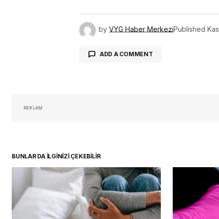
by
VYG Haber Merkezi
Published
Kas
ADD A COMMENT
oturum 
REKLAM
BUNLAR DA İLGİNİZİ ÇEKEBİLİR