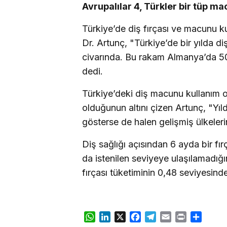
Avrupalılar 4, Türkler bir tüp ma
Türkiye’de diş fırçası ve macunu kul
Dr. Artunç, "Türkiye’de bir yılda d
civarında. Bu rakam Almanya’da 50
dedi.
Türkiye’deki diş macunu kullanım o
olduğunun altını çizen Artunç, "Yıld
gösterse de halen gelişmiş ülkeler
Diş sağlığı açısından 6 ayda bir fı
da istenilen seviyeye ulaşılamadığ
fırçası tüketiminin 0,48 seviyesinde
WhatsApp
LinkedIn
X
Facebook
Telegram
Email
Print
Share