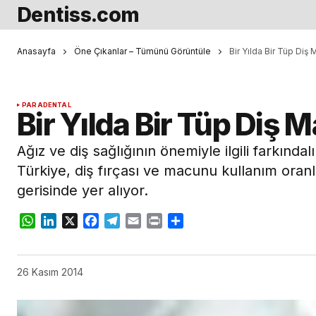
Dentiss.com
Anasayfa
Öne Çıkanlar – Tümünü Görüntüle
Bir Yılda Bir Tüp Diş
PARADENTAL
Bir Yılda Bir Tüp Diş
Ağız ve diş sağlığının önemiyle ilgili farkındal
Türkiye, diş fırçası ve macunu kullanım oran
gerisinde yer alıyor.
WhatsApp
LinkedIn
X
Facebook
Telegram
Email
Print
Share
26 Kasım 2014