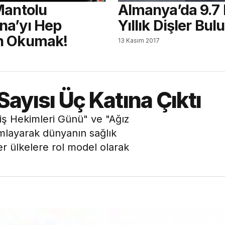
Mantolu
Almanya’da 9.7 
a’yı Hep
Yıllık Dişler Bu
n Okumak!
13 Kasım 2017
ayısı Üç Katına Çıktı
ş Hekimleri Günü" ve "Ağız
ımlayarak dünyanın sağlık
er ülkelere rol model olarak