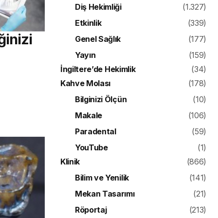
Diş Hekimliği
(1.327)
Etkinlik
(339)
inizi
Genel Sağlık
(177)
Yayın
(159)
İngiltere’de Hekimlik
(34)
Kahve Molası
(178)
Bilginizi Ölçün
(10)
Makale
(106)
Paradental
(59)
YouTube
(1)
Klinik
(866)
Bilim ve Yenilik
(141)
Mekan Tasarımı
(21)
Röportaj
(213)