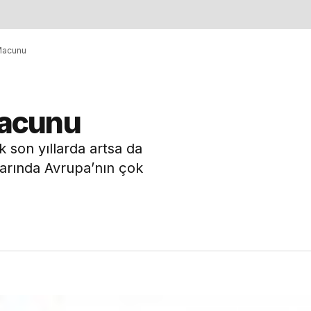
 Macunu
 Macunu
ık son yıllarda artsa da
larında Avrupa’nın çok