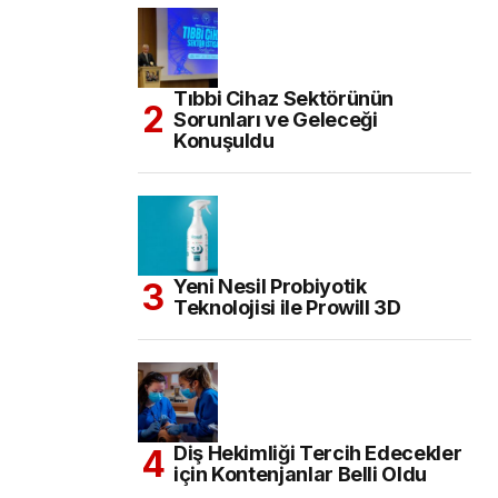
Tıbbi Cihaz Sektörünün
Sorunları ve Geleceği
Konuşuldu
Yeni Nesil Probiyotik
Teknolojisi ile Prowill 3D
Diş Hekimliği Tercih Edecekler
için Kontenjanlar Belli Oldu