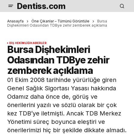
Dentiss.com
Anasayfa
Öne Çıkanlar – Tümünü Görüntüle
Bursa
Dişhekimleri Odasından TDBye zehir zemberek açıklama
DIŞ HEKIMLIĞI
HABERLER
Bursa Dişhekimleri
Odasından TDBye zehir
zemberek açıklama
01 Ekim 2008 tarihinde yürürlüğe giren
Genel Sağlık Sigortası Yasası hakkında
Odamız daha önce de, görüş ve
önerilerini yazılı ve sözlü olarak bir çok
kez TDB’ye iletmişti. Ancak TDB Merkez
Yönetimi süreç boyunca eleştiri ve
önerilerimizi hiç bir şekilde dikkate almadı.