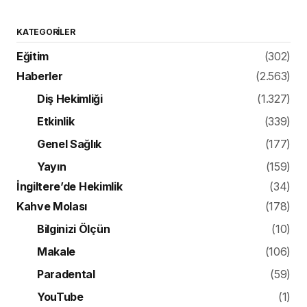
KATEGORILER
Eğitim
(302)
Haberler
(2.563)
Diş Hekimliği
(1.327)
Etkinlik
(339)
Genel Sağlık
(177)
Yayın
(159)
İngiltere’de Hekimlik
(34)
Kahve Molası
(178)
Bilginizi Ölçün
(10)
Makale
(106)
Paradental
(59)
YouTube
(1)