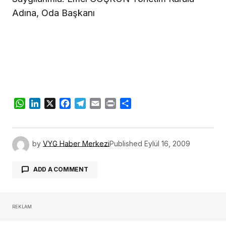
Adına, Oda Başkanı
WhatsApp
LinkedIn
X
Facebook
Telegram
Email
Print
Share
by
VYG Haber Merkezi
Published
Eylül 16, 2009
ADD A COMMENT
REKLAM
oturum açmalısınız