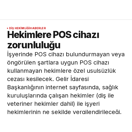
DIŞ HEKIMLIĞI
HABERLER
Hekimlere POS cihazı
zorunluluğu
İşyerinde POS cihazı bulundurmayan veya
öngörülen şartlara uygun POS cihazı
kullanmayan hekimlere özel usulsüzlük
cezası kesilecek. Gelir İdaresi
Başkanlığının internet sayfasında, sağlık
kuruluşlarında çalışan hekimler (diş ile
veteriner hekimler dahil) ile işyeri
hekimlerinin ne şekilde vergilendirileceği,
hekimlerin POS cihazı bulundurma ve
kullanma mecburiyeti ile Sosyal Güvenlik