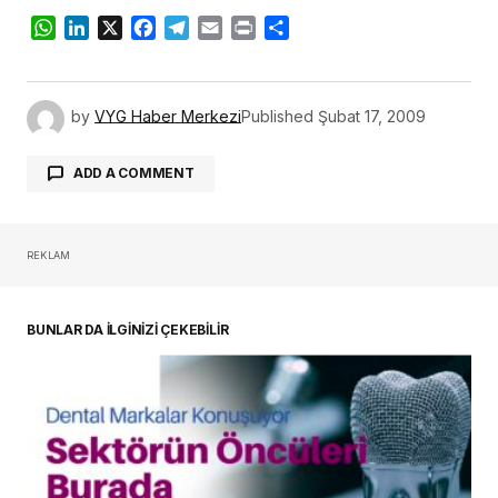
WhatsApp
LinkedIn
X
Facebook
Telegram
Email
Print
Share
by
VYG Haber Merkezi
Published
Şubat 17, 2009
ADD A COMMENT
REKLAM
oturum açmalısınız
BUNLAR DA İLGİNİZİ ÇEKEBİLİR