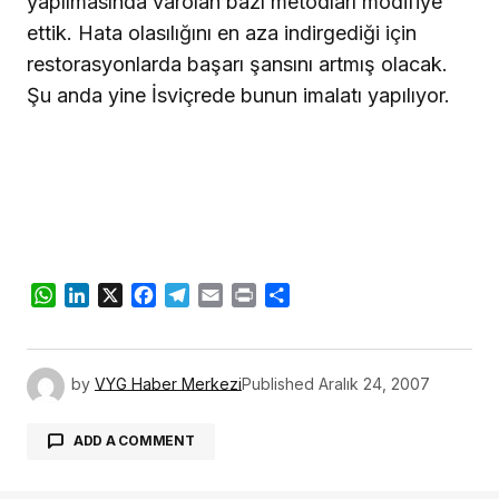
yapılmasında varolan bazı metodları modifiye
ettik. Hata olasılığını en aza indirgediği için
restorasyonlarda başarı şansını artmış olacak.
Şu anda yine İsviçrede bunun imalatı yapılıyor.
WhatsApp
LinkedIn
X
Facebook
Telegram
Email
Print
Share
by
VYG Haber Merkezi
Published
Aralık 24, 2007
ADD A COMMENT