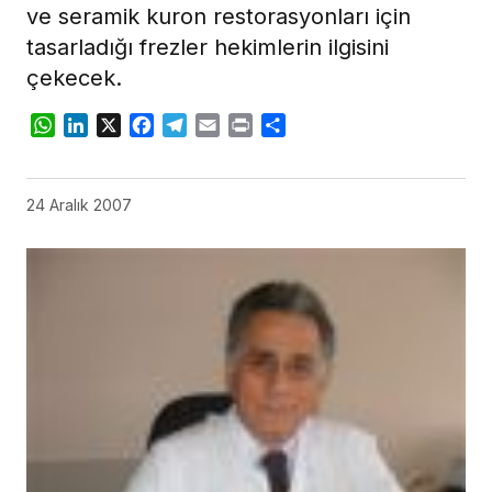
ve seramik kuron restorasyonları için
tasarladığı frezler hekimlerin ilgisini
çekecek.
WhatsApp
LinkedIn
X
Facebook
Telegram
Email
Print
Share
24 Aralık 2007