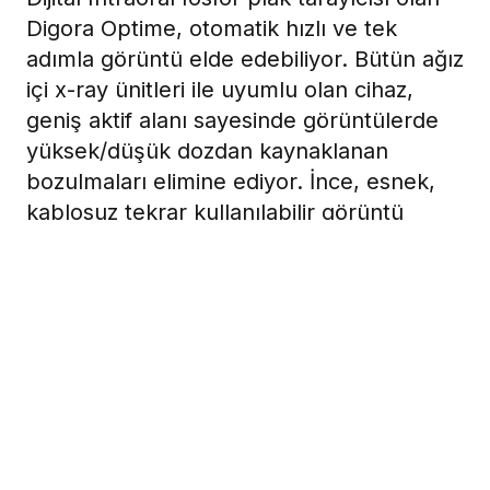
Digora Optime, otomatik hızlı ve tek
adımla görüntü elde edebiliyor. Bütün ağız
içi x-ray ünitleri ile uyumlu olan cihaz,
geniş aktif alanı sayesinde görüntülerde
yüksek/düşük dozdan kaynaklanan
bozulmaları elimine ediyor. İnce, esnek,
kablosuz tekrar kullanılabilir görüntü
plaklarının dört farklı boyu bulunuyor.
Bunlar yetişkin, yetişkin Bitewing, çocuk
ve çocuk Bitewing.
18 Aralık 2007