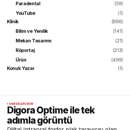
Paradental
(59)
YouTube
(1)
Klinik
(866)
Bilim ve Yenilik
(141)
Mekan Tasarımı
(21)
Röportaj
(213)
Ürün
(499)
Konuk Yazar
(1)
HABERLER
ÜRÜN
Digora Optime ile tek
adımla görüntü
Dijital Intraoral fosfor plak tarayıcısı olan