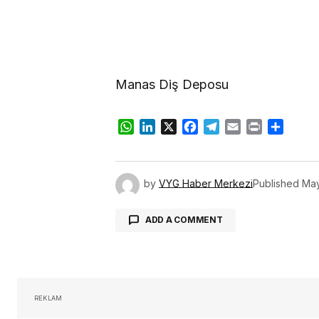
Manas Diş Deposu
WhatsApp
LinkedIn
X
Facebook
Telegram
Email
Print
Share
by
VYG Haber Merkezi
Published
May
ADD A COMMENT
oturum 
REKLAM