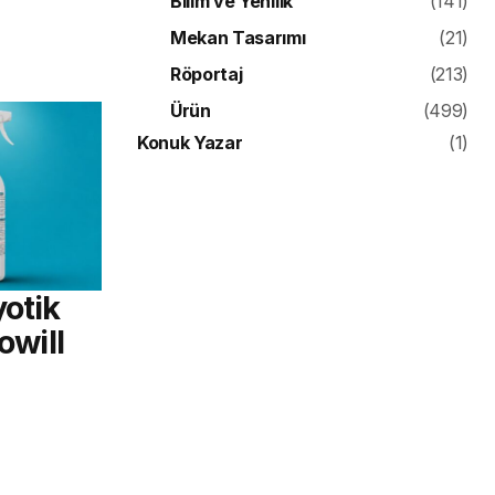
Bilim ve Yenilik
(141)
Mekan Tasarımı
(21)
Röportaj
(213)
Ürün
(499)
Konuk Yazar
(1)
yotik
owill