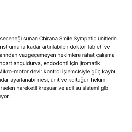
 seceneği sunan Chirana Smile Sympatic ünitlerin
nstrümana kadar artırılabilen doktor tableti ve
klarından vazgeçemeyen hekimlere rahat çalışma
dart anguldurva, endodonti için jiromatik
 Mikro-motor devir kontrol işlemcisiyle güç kaybı
adar ayarlanabilmesi, ünit ve koltuğun hekim
rselen hareketli kreşuar ve acil su sistemi gibi
ıyor.