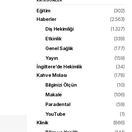
KATEGORILER
Eğitim
(302)
Haberler
(2.563)
Diş Hekimliği
(1.327)
Etkinlik
(339)
Genel Sağlık
(177)
Yayın
(159)
İngiltere’de Hekimlik
(34)
Kahve Molası
(178)
Bilginizi Ölçün
(10)
Makale
(106)
Paradental
(59)
YouTube
(1)
Klinik
(866)