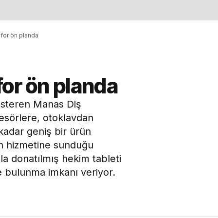
nfor ön planda
for ön planda
gösteren Manas Diş
esörlere, otoklavdan
kadar geniş bir ürün
in hizmetine sunduğu
nla donatılmış hekim tableti
bulunma imkanı veriyor.