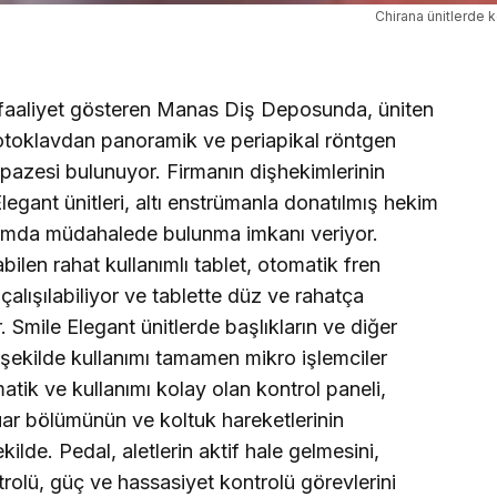
Chirana ünitlerde 
 faaliyet gösteren Manas Diş Deposunda, üniten
otoklavdan panoramik ve periapikal röntgen
lpazesi bulunuyor. Firmanın dişhekimlerinin
egant ünitleri, altı enstrümanla donatılmış hekim
numda müdahalede bulunma imkanı veriyor.
bilen rahat kullanımlı tablet, otomatik fren
çalışılabiliyor ve tablette düz ve rahatça
 Smile Elegant ünitlerde başlıkların ve diğer
r şekilde kullanımı tamamen mikro işlemciler
atik ve kullanımı kolay olan kontrol paneli,
şuar bölümünün ve koltuk hareketlerinin
kilde. Pedal, aletlerin aktif hale gelmesini,
rolü, güç ve hassasiyet kontrolü görevlerini