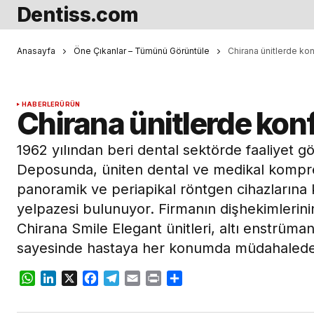
Dentiss.com
Anasayfa
Öne Çıkanlar – Tümünü Görüntüle
Chirana ünitlerde ko
HABERLER
ÜRÜN
Chirana ünitlerde kon
1962 yılından beri dental sektörde faaliyet 
Deposunda, üniten dental ve medikal kompr
panoramik ve periapikal röntgen cihazlarına 
yelpazesi bulunuyor. Firmanın dişhekimlerin
Chirana Smile Elegant ünitleri, altı enstrüma
sayesinde hastaya her konumda müdahalede 
WhatsApp
LinkedIn
X
Facebook
Telegram
Email
Print
Share