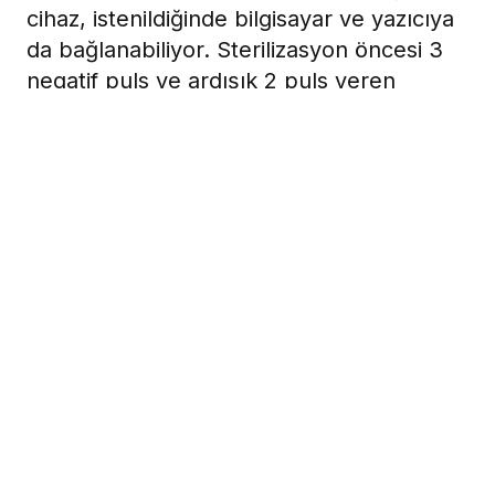
cihaz, istenildiğinde bilgisayar ve yazıcıya
da bağlanabiliyor. Sterilizasyon öncesi 3
negatif puls ve ardışık 2 puls veren
cihazın kurutmada üç negatif pulsu
bulunuyor. Bu özelliği kurutma süresini
kısaltıyor. En uzun kurutma süresi 15
dakika olurken 1250 Watt enerji harcaması
sayesinde ciddi tasarruf sağlıyor. 45 kg
ağırlığıyla benzerlerine göre daha hafiftir.
15 Eylül 2008