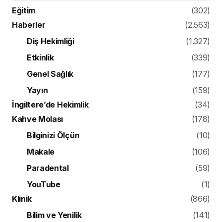
Eğitim
(302)
Haberler
(2.563)
Diş Hekimliği
(1.327)
Etkinlik
(339)
Genel Sağlık
(177)
Yayın
(159)
İngiltere’de Hekimlik
(34)
Kahve Molası
(178)
Bilginizi Ölçün
(10)
Makale
(106)
Paradental
(59)
YouTube
(1)
Klinik
(866)
Bilim ve Yenilik
(141)