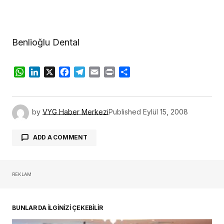
Benlioğlu Dental
WhatsApp
LinkedIn
X
Facebook
Telegram
Email
Print
Share
by
VYG Haber Merkezi
Published
Eylül 15, 2008
ADD A COMMENT
REKLAM
oturum açmalısınız
BUNLAR DA İLGİNİZİ ÇEKEBİLİR