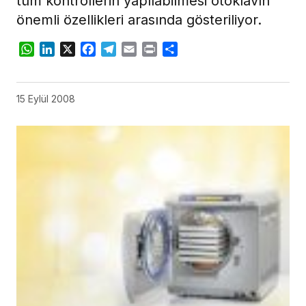
tüm kontrollerin yapılabilmesi otoklavın
önemli özellikleri arasında gösteriliyor.
WhatsApp
LinkedIn
X
Facebook
Telegram
Email
Print
Share
15 Eylül 2008