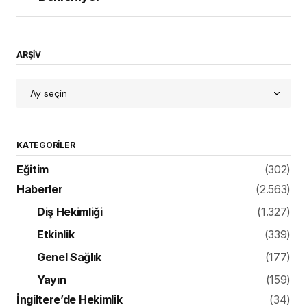
ARŞİV
KATEGORILER
Eğitim
(302)
Haberler
(2.563)
Diş Hekimliği
(1.327)
Etkinlik
(339)
Genel Sağlık
(177)
Yayın
(159)
İngiltere’de Hekimlik
(34)