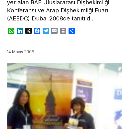
yer alan BAE Uluslararası Dişhekimliği
Konferansı ve Arap Dişhekimliği Fuarı
(AEEDC) Dubai 2008de tanıtıldı.
WhatsApp
LinkedIn
X
Facebook
Telegram
Email
Print
Share
14 Mayıs 2008