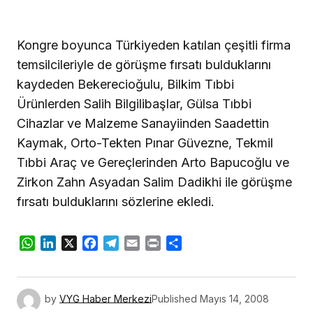
Kongre boyunca Türkiyeden katılan çeşitli firma
temsilcileriyle de görüşme fırsatı bulduklarını
kaydeden Bekerecioğulu, Bilkim Tıbbi
Ürünlerden Salih Bilgilibaşlar, Gülsa Tıbbi
Cihazlar ve Malzeme Sanayiinden Saadettin
Kaymak, Orto-Tekten Pınar Güvezne, Tekmil
Tıbbi Araç ve Gereçlerinden Arto Bapucoğlu ve
Zirkon Zahn Asyadan Salim Dadikhi ile görüşme
fırsatı bulduklarını sözlerine ekledi.
WhatsApp
LinkedIn
X
Facebook
Telegram
Email
Print
Share
by
VYG Haber Merkezi
Published
Mayıs 14, 2008