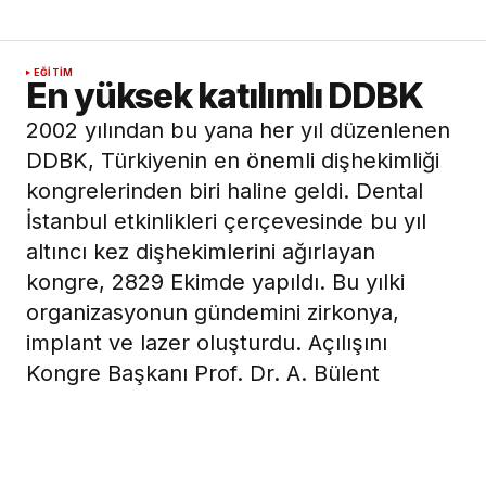
EĞITIM
En yüksek katılımlı DDBK
2002 yılından bu yana her yıl düzenlenen
DDBK, Türkiyenin en önemli dişhekimliği
kongrelerinden biri haline geldi. Dental
İstanbul etkinlikleri çerçevesinde bu yıl
altıncı kez dişhekimlerini ağırlayan
kongre, 2829 Ekimde yapıldı. Bu yılki
organizasyonun gündemini zirkonya,
implant ve lazer oluşturdu. Açılışını
Kongre Başkanı Prof. Dr. A. Bülent
Katiboğlunun yaptığı kongre, bu güne
kadarki tüm DDBKlar arasında en yüksek
katılıma sahne oldu.