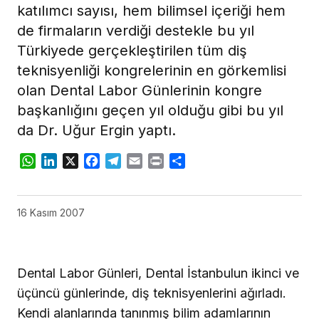
katılımcı sayısı, hem bilimsel içeriği hem
de firmaların verdiği destekle bu yıl
Türkiyede gerçekleştirilen tüm diş
teknisyenliği kongrelerinin en görkemlisi
olan Dental Labor Günlerinin kongre
başkanlığını geçen yıl olduğu gibi bu yıl
da Dr. Uğur Ergin yaptı.
WhatsApp
LinkedIn
X
Facebook
Telegram
Email
Print
Share
16 Kasım 2007
Dental Labor Günleri, Dental İstanbulun ikinci ve
üçüncü günlerinde, diş teknisyenlerini ağırladı.
Kendi alanlarında tanınmış bilim adamlarının