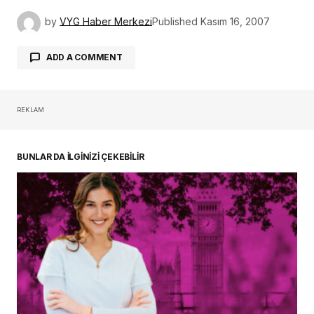
by
VYG Haber Merkezi
Published
Kasım 16, 2007
ADD A COMMENT
REKLAM
oturum açmalısınız
BUNLAR DA İLGİNİZİ ÇEKEBİLİR