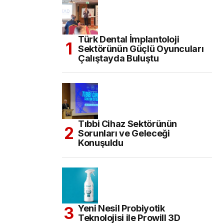
Türk Dental İmplantoloji
Sektörünün Güçlü Oyuncuları
Çalıştayda Buluştu
Tıbbi Cihaz Sektörünün
Sorunları ve Geleceği
Konuşuldu
Yeni Nesil Probiyotik
Teknolojisi ile Prowill 3D