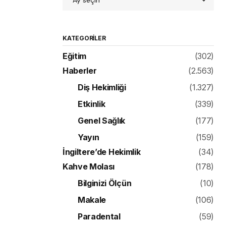
KATEGORILER
Eğitim
(302)
Haberler
(2.563)
Diş Hekimliği
(1.327)
Etkinlik
(339)
Genel Sağlık
(177)
Yayın
(159)
İngiltere’de Hekimlik
(34)
Kahve Molası
(178)
Bilginizi Ölçün
(10)
Makale
(106)
Paradental
(59)