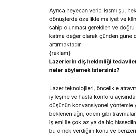
Ayrıca heyecan verici kısmı şu, he
dönüşlerde özellikle maliyet ve klin
sahip olunması gerekilen ve doğru eğ
katma değer olarak günden güne değ
artırmaktadır.
{reklam}
Lazerlerin diş hekimliği tedavile
neler söylemek istersiniz?
Lazer teknolojileri, öncelikle atrav
iyileşme ve hasta konforu açısınd
düşünün konvansiyonel yöntemle ya
beklenen ağrı, ödem gibi travmala
işlemi ile çok az ya da hiç hissedi
bu örnek verdiğim konu ve benzeri 