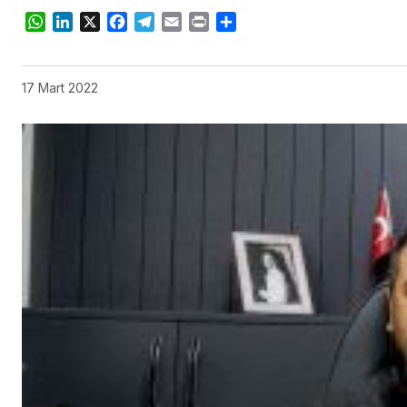
WhatsApp
LinkedIn
X
Facebook
Telegram
Email
Print
Share
17 Mart 2022