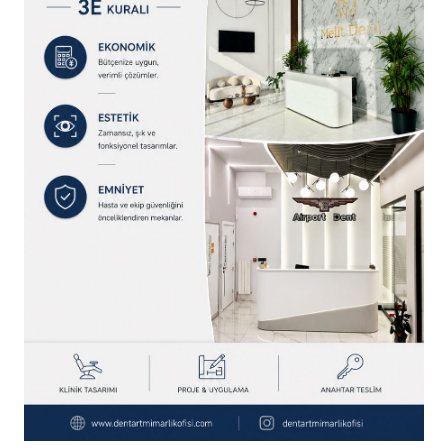
SON YAZILAR
Türk Dental İmplantoloji Sektörünün Güçlü
Oyuncuları Çalıştayda Buluştu
Tıbbi Cihaz Sektörünün Sorunları ve Geleceği
Konuşuldu