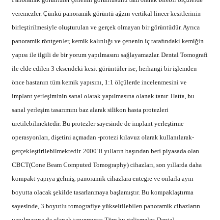
üretilebilmektedir. Bu protezler sayesinde de implant yerleştirme
operasyonları, dişetini açmadan -protezi kılavuz olarak kullanılarak-
gerçekleştirilebilmektedir. 2000’li yılların başından beri piyasada olan
CBCT(Cone Beam Computed Tomography) cihazları, son yıllarda daha
kompakt yapıya gelmiş, panoramik cihazlara entegre ve onlarla aynı
boyutta olacak şekilde tasarlanmaya başlamıştır. Bu kompaklaştırma
sayesinde, 3 boyutlu tomografiye yükseltilebilen panoramik cihazların
yapılmasına da olanak tanınmıştır. Tüm bu gelişmeler, Dental
Tomografinin yakın tarihte her muayenehanenin ve polikliniğin
vazgeçilmez bir parçası olacağının göstergesidir (Resim 4).
Copyright © Vestiyer Yayın Grubu
Bu makale,
PNV Dergisi
’nin Mayıs 2014 tarihli, 2. Sayısında
yayınlanmıştır.
Metin ve fotoğrafların matbu, dijital ve her türlü
basma, çoğaltma ve yayma hakları Vestiyer Yayın