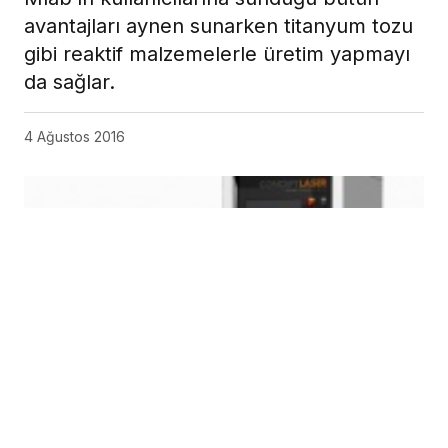
Mlab Cusing R
Özellikle küçük ölçekli dental laboratuvarlara hizmet etmek için
geliştirilmiş Mlab Cusing sistemine ek olarak geliştirilen yeni Mlab
Cusing R sistemleri, küçük dev Mlab’ın kullanıcılarına sunduğu bütün
avantajları aynen sunarken titanyum tozu gibi reaktif malzemelerle
üretim yapmayı da sağlar.
Mlab Cusing R ile krom-kobalt tozunun yanı sıra
titanyum tozundan da üretim yapılarak dental ürünler, medikal implantlar
ve medikal cihaz üretimleri başarıyla gerçekleştirilebilir. Toz değişimi