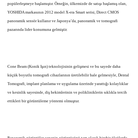
küçük boyutlu tomografi cihazlarının üretilebilir hale gelmesiyle, Dental
Tomografi, implant planlama ve uygulama üzerinde yarattığı kolaylıklar
ve kesinlik sayesinde, diş hekimlerinin ve polikliniklerin sıklıkla tercih
ettikleri bir görüntüleme yöntemi olmuştur.
Panoramik görüntüler çenenin görüntüsünü tam olarak birebir ölçülerde
veremezler. Çünkü panoramik görüntü ağzın vertikal lineer kesitlerinin
birleştirilmesiyle oluşturulan ve gerçek olmayan bir görüntüdür. Ayrıca
panoramik röntgenler, kemik kalınlığı ve çenenin iç tarafındaki kemiğin
yapısı ile ilgili de bir yorum yapılmasını sağlayamazlar. Dental Tomografi
ile elde edilen 3 eksendeki kesit görüntüler ise; herhangi bir işlemden
önce hastanın tüm kemik yapısını, 1:1 ölçülerde incelenmesini ve
implant yerleşiminin sanal olarak yapılmasına olanak tanır. Hatta, bu
sanal yerleşim tasarımını baz alarak silikon hasta protezleri