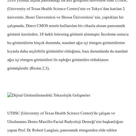
2010 yılında, dijital panoramiği ilk kez geliştiren üniversite olan UTHSC
(University of Texas Health Science Center)’nin ve Tokyo’dan katılan 2
üniversite, Hosei Üniversitesi ve Showa Üniversitesi’ nin, yaptıkları bir
çalışmada; Direct CMOS sensör kullanılan bir cihazla alınan panoramik
görüntü üzerinden, 18 farklı bitewing görüntü alınmıştır. İnceleme sonucu
bu görüntülerin birçok durumda, standart ağız içi röntgen görüntülerine
kıyasla daha seçilebilir görüntüler olduğunu, bazı durumlarda da standart
ağız içi röntgen görüntüleri ile eşdeğer görüntüler olduklarını
görmüşlerdir. (Resim 2,3).
UTHSC (University of Texas Health Science Center)’de çalışan ve
Uluslararası Dento-Maxillo-Facial Radyoloji Derneği’nin başkanlığını
yapan Prof. Dr. Robert Langlais, panoramik röntgenden elde edilen