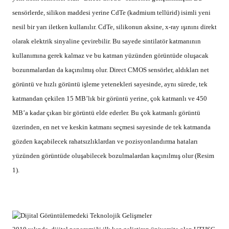
sensörlerde, silikon maddesi yerine CdTe (kadmium tellürid) isimli yeni
nesil bir yarı iletken kullanılır. CdTe, silikonun aksine, x-ray ışınını direkt
olarak elektrik sinyaline çevirebilir. Bu sayede sintilatör katmanının
kullanımına gerek kalmaz ve bu katman yüzünden görüntüde oluşacak
bozunmalardan da kaçınılmış olur. Direct CMOS sensörler, aldıkları net
görüntü ve hızlı görüntü işleme yetenekleri sayesinde, aynı sürede, tek
katmandan çekilen 15 MB’lık bir görüntü yerine, çok katmanlı ve 450
MB’a kadar çıkan bir görüntü elde ederler. Bu çok katmanlı görüntü
üzerinden, en net ve keskin katmanı seçmesi sayesinde de tek katmanda
gözden kaçabilecek rahatsızlıklardan ve pozisyonlandırma hataları
yüzünden görüntüde oluşabilecek bozulmalardan kaçınılmış olur (Resim
1).