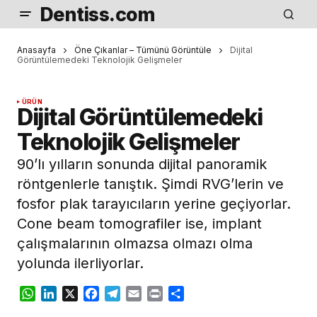
Dentiss.com
Anasayfa
Öne Çıkanlar – Tümünü Görüntüle
Dijital
Görüntülemedeki Teknolojik Gelişmeler
ÜRÜN
Dijital Görüntülemedeki
Teknolojik Gelişmeler
90’lı yılların sonunda dijital panoramik
röntgenlerle tanıştık. Şimdi RVG’lerin ve
fosfor plak tarayıcıların yerine geçiyorlar.
Cone beam tomografiler ise, implant
çalışmalarının olmazsa olmazı olma
yolunda ilerliyorlar.
WhatsApp
LinkedIn
X
Facebook
Telegram
Email
Print
Share