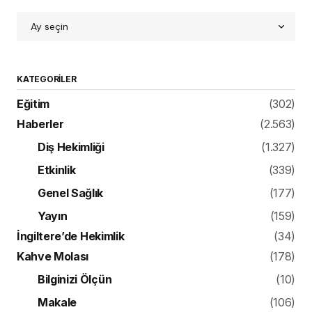
Etkinlik
(339)
Genel Sağlık
(177)
Yayın
(159)
İngiltere’de Hekimlik
(34)
Kahve Molası
(178)
Bilginizi Ölçün
(10)
Makale
(106)
Paradental
(59)
YouTube
(1)
Klinik
(866)
Bilim ve Yenilik
(141)
Mekan Tasarımı
(21)
Röportaj
(213)
Ürün
(499)