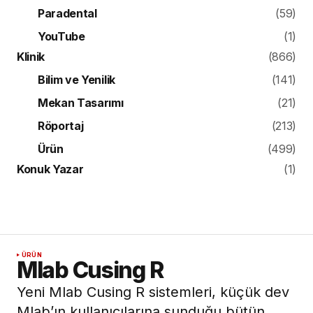
Konuk Yazar
(1)
ÜRÜN
Mlab Cusing R
Yeni Mlab Cusing R sistemleri, küçük dev
Mlab’ın kullanıcılarına sunduğu bütün
avantajları aynen sunarken titanyum tozu
gibi reaktif malzemelerle üretim yapmayı
da sağlar.
4 Ağustos 2016