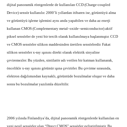
dijital panoramik röntgenlerde de kullanılan CCD (Charge-coupled
Device) sensör kullanılır. 2000’li yıllardan itibaren ise, görüntüyü alma
ve görüntüyü işleme işlemini aynı anda yapabilen ve daha az enerji
kullanan CMOS (Complementary metal–oxide–semiconductor) aktif
piksel sensörler de yeni bir tercih olarak kullanılmaya başlanmıştır. CCD
ve CMOS sensörler silikon maddesinden üretilen sensörlerdir. Fakat
silikon sensörler x-ray ışınını direkt olarak elektrik sinyaline
çeviremezler. Bu yüzden, sintilatör adı verilen bir katman kullanarak,
öncelikle x-ray ışınını görünür ışına çevirirler. Bu çevirme sırasında,
elektron dağılımından kaynaklı, görüntüde bozulmalar oluşur ve daha
sonra bu bozulmalar yazılımla düzeltilir.
2006 yılında Finlandiya’da, dijital panoramik röntgenlerde kullanılan en
yeni nesil sensörler olan “Direct CMOS” sensörler geliştirilmiştir. Bu