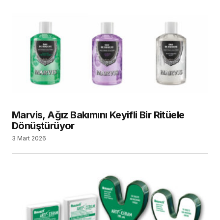
Marvis, Ağız Bakımını Keyifli Bir Ritüele
Dönüştürüyor
3 Mart 2026
Bausch’tan Arti-Ceram Artikülasyon Kağıdı
25 Şubat 2026