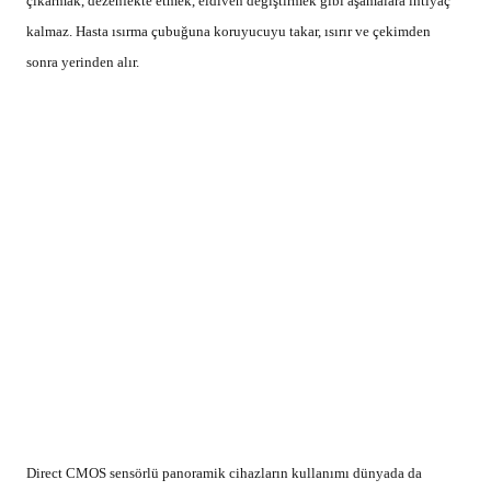
çıkarmak, dezenfekte etmek, eldiven değiştirmek gibi aşamalara ihtiyaç
kalmaz. Hasta ısırma çubuğuna koruyucuyu takar, ısırır ve çekimden
sonra yerinden alır.
Direct CMOS sensörlü panoramik cihazların kullanımı dünyada da
popülerleşmeye başlamıştır. Örneğin, ülkemizde de satışı başlamış olan,
YOSHIDA markasının 2012 model X-era Smart serisi, Direct CMOS
panoramik sensör kullanır ve Japonya’da, panoramik ve tomografi
pazarında lider konumuna gelmiştir.
Cone Beam (Konik Işın) teknolojisinin gelişmesi ve bu sayede daha