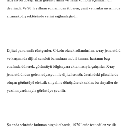
radyasyon dozajı, hızlı görüntü alımı ve hasta konforu açısından bir
devrimdi. Ve 90’lı yılların sonlarından itibaren, çeşit ve marka sayısını da
artırarak, diş sektöründe yerini sağlamlaştırdı.
Dijital panoramik röntgenler; C-kolu olarak adlandırılan, x-ray jenaratörü
ve karşısında dijital sensörü barındıran mobil kısmın, hastanın başı
etrafında dönerek, görüntüyü bilgisayara aktarmasıyla çalışırlar. X-ray
jenaratöründen gelen radyasyon ile dijital sensör, üzerindeki piksellerde
oluşan görüntüyü elektrik sinyaline dönüştürerek saklar, bu sinyaller de
yazılım yardımıyla görüntüye çevrilir.
Şu anda sektörde bulunan birçok cihazda, 1970’lerde icat edilen ve ilk