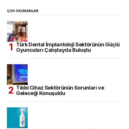
Tıbbi Cihaz Sektörünün Sorunları ve
Geleceği Konuşuldu
Yeni Nesil Probiyotik Teknolojisi ile Prowill
3D
Diş Hekimliği Tercih Edecekler için
Kontenjanlar Belli Oldu