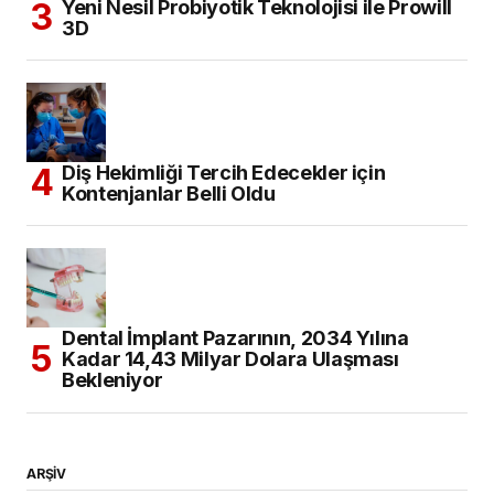
Dental İmplant Pazarının, 2034 Yılına
Kadar 14,43 Milyar Dolara Ulaşması
Bekleniyor
ARŞİV
KATEGORILER
Eğitim
(302)
Haberler
(2.563)
Diş Hekimliği
(1.327)