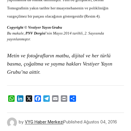
Grubu’na aittir.
WhatsApp
LinkedIn
X
Facebook
Telegram
Email
Print
Share
by
VYG Haber Merkezi
Published
Ağustos 04, 2016
ADD A COMMENT
REKLAM
oturum açmalısınız
BUNLAR DA İLGİNİZİ ÇEKEBİLİR