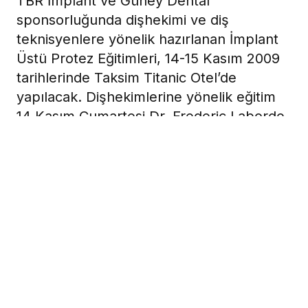
TBR İmplant ve Güney Dental
sponsorluğunda dişhekimi ve diş
teknisyenlere yönelik hazırlanan İmplant
Üstü Protez Eğitimleri, 14-15 Kasım 2009
tarihlerinde Taksim Titanic Otel’de
yapılacak. Dişhekimlerine yönelik eğitim
14 Kasım Cumartesi Dr. Frederic Laborde,
teknisyenlere yönelik eğitim ise 15 Kasım
Pazar günü Diş Teknisyeni Christian Marty
tarafından gerçekleştirilecek. Seminerlere
katılımücretsiz olacak.
28 Ekim 2009