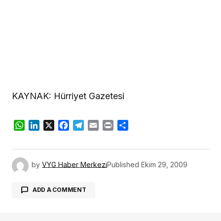
KAYNAK: Hürriyet Gazetesi
WhatsApp
LinkedIn
X
Facebook
Telegram
Email
Print
Share
by
VYG Haber Merkezi
Published
Ekim 29, 2009
ADD A COMMENT