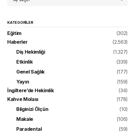
KATEGORILER
Eğitim
(302)
Haberler
(2.563)
Diş Hekimliği
(1.327)
Etkinlik
(339)
Genel Sağlık
(177)
Yayın
(159)
İngiltere’de Hekimlik
(34)
Kahve Molası
(178)
Bilginizi Ölçün
(10)
Makale
(106)
Paradental
(59)