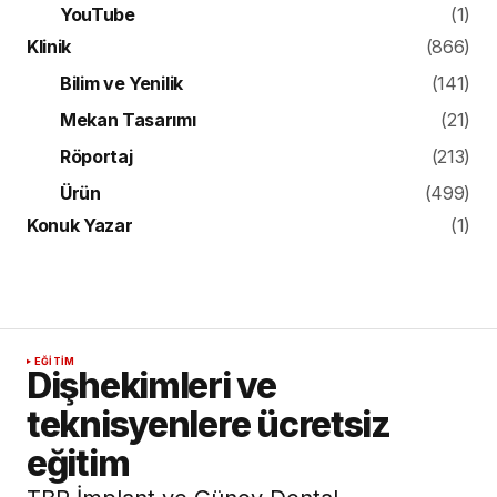
YouTube
(1)
Klinik
(866)
Bilim ve Yenilik
(141)
Mekan Tasarımı
(21)
Röportaj
(213)
Ürün
(499)
Konuk Yazar
(1)
EĞITIM
Dişhekimleri ve
teknisyenlere ücretsiz
eğitim