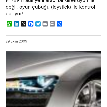
FT-EV II adlı yeni aracı bir direksiyon ile
değil, oyun çubuğu (joystick) ile kontrol
ediliyor!
WhatsApp
LinkedIn
X
Facebook
Telegram
Email
Print
Share
29 Ekim 2009