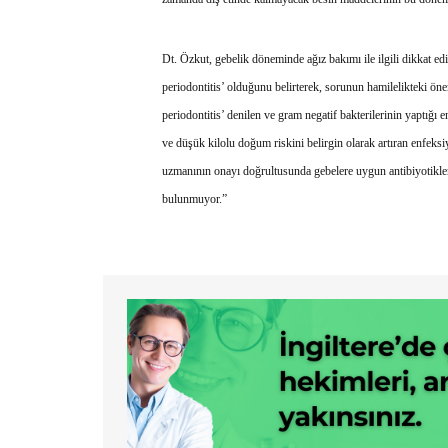
Dt. Özkut, gebelik döneminde ağız bakımı ile ilgili dikkat edi
periodontitis’ olduğunu belirterek, sorunun hamilelikteki öne
periodontitis’ denilen ve gram negatif bakterilerinin yaptığı
ve düşük kilolu doğum riskini belirgin olarak artıran enfek
uzmanının onayı doğrultusunda gebelere uygun antibiyotikler 
bulunmuyor.”