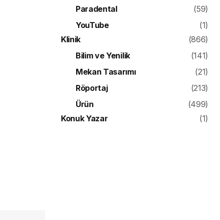
Paradental
(59)
YouTube
(1)
Klinik
(866)
Bilim ve Yenilik
(141)
Mekan Tasarımı
(21)
Röportaj
(213)
Ürün
(499)
Konuk Yazar
(1)