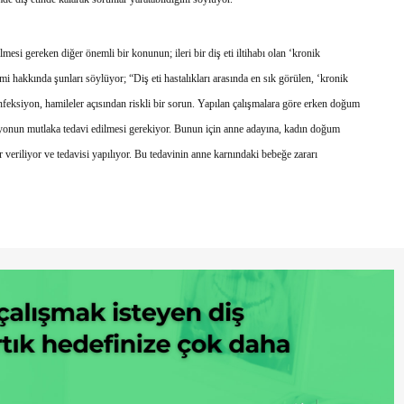
lmesi gereken diğer önemli bir konunun; ileri bir diş eti iltihabı olan ‘kronik
mi hakkında şunları söylüyor; “Diş eti hastalıkları arasında en sık görülen, ‘kronik
 enfeksiyon, hamileler açısından riskli bir sorun. Yapılan çalışmalara göre erken doğum
siyonun mutlaka tedavi edilmesi gerekiyor. Bunun için anne adayına, kadın doğum
veriliyor ve tedavisi yapılıyor. Bu tedavinin anne karnındaki bebeğe zararı