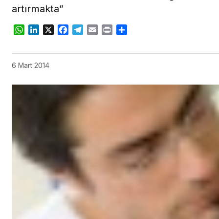
artırmakta”
WhatsApp
LinkedIn
X
Facebook
Telegram
Email
Print
Share
6 Mart 2014