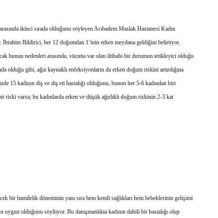
i arasında ikinci sırada olduğunu söyleyen Acıbadem Maslak Hastanesi Kadın
İbrahim Bildirici, her 12 doğumdan 1’inin erken meydana geldiğini belirtiyor.
ak bunun nedenleri arasında, vücutta var olan iltihabi bir durumun tetikleyici olduğu
ında olduğu gibi, ağız kaynaklı enfeksiyonların da erken doğum riskini artırdığına
üzde 15 kadının diş ve diş eti hastalığı olduğunu, bunun her 5-6 kadından biri
 bir riski varsa; bu kadınlarda erken ve düşük ağırlıklı doğum riskinin 2-3 kat
cek bir hamilelik döneminin yanı sıra hem kendi sağlıkları hem bebeklerinin gelişimi
ın uygun olduğunu söylüyor. Bu danışmanlıkta kadının dahili bir hastalığı olup