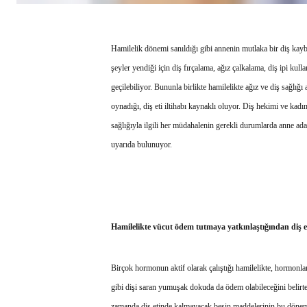
Hamilelik dönemi sanıldığı gibi annenin mutlaka bir diş kay
şeyler yendiği için diş fırçalama, ağız çalkalama, diş ipi kull
geçilebiliyor. Bununla birlikte hamilelikte ağız ve diş sağlığı
oynadığı, diş eti iltihabı kaynaklı oluyor. Diş hekimi ve kadı
sağlığıyla ilgili her müdahalenin gerekli durumlarda anne ada
uyarıda bulunuyor.
Hamilelikte vücut ödem tutmaya yatkınlaştığından diş etl
Birçok hormonun aktif olarak çalıştığı hamilelikte, hormonl
gibi dişi saran yumuşak dokuda da ödem olabileceğini beli
zamanda diş etinde kalmayacak besin maddelerinin bu dönemde