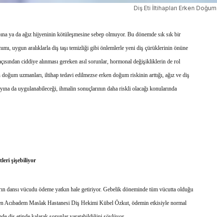
Diş Eti İltihapları Erken Doğum 
bına ya da ağız hijyeninin kötüleşmesine sebep olmuyor. Bu dönemde sık sık bir
anımı, uygun aralıklarla diş taşı temizliği gibi önlemlerle yeni diş çürüklerinin önüne
 açısından ciddiye alınması gereken asıl sorunlar, hormonal değişikliklerin de rol
n doğum uzmanları, iltihap tedavi edilmezse erken doğum riskinin arttığı, ağız ve diş
yına da uygulanabileceği, ihmalin sonuçlarının daha riskli olacağı konularında
eri şişebiliyor
arın dansı vücudu ödeme yatkın hale getiriyor. Gebelik döneminde tüm vücutta olduğu
rten Acıbadem Maslak Hastanesi Diş Hekimi Kübel Özkut, ödemin etkisiyle normal
 diş etinde kalarak sorunlar yaratabildiğini söylüyor.