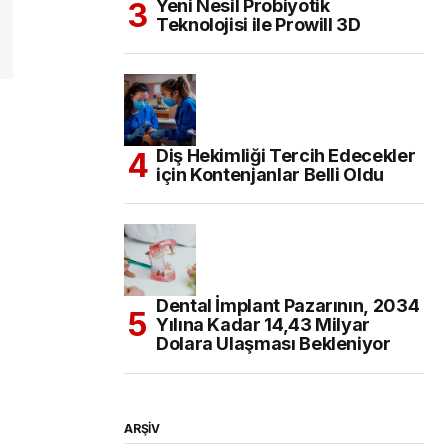
Yeni Nesil Probiyotik
Teknolojisi ile Prowill 3D
Diş Hekimliği Tercih Edecekler
için Kontenjanlar Belli Oldu
Dental İmplant Pazarının, 2034
Yılına Kadar 14,43 Milyar
Dolara Ulaşması Bekleniyor
ARŞİV