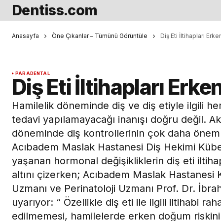
Dentiss.com
Anasayfa
Öne Çıkanlar – Tümünü Görüntüle
Diş Eti İltihapları Erk
PARADENTAL
Diş Eti İltihapları Erk
Hamilelik döneminde diş ve diş etiyle ilgili 
tedavi yapılamayacağı inanışı doğru değil. Ak
döneminde diş kontrollerinin çok daha öneml
Acıbadem Maslak Hastanesi Diş Hekimi Kübel
yaşanan hormonal değişikliklerin diş eti iltiha
altını çizerken; Acıbadem Maslak Hastanesi 
Uzmanı ve Perinatoloji Uzmanı Prof. Dr. İbrahi
uyarıyor: “ Özellikle diş eti ile ilgili iltihabi rah
edilmemesi, hamilelerde erken doğum riskini