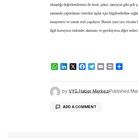
olmadığı değerlendirmesi ile tiroit, şeker, tansiyon gibi pek 
zamanda yaptırılması önerilen aşılar için bilgilendirilme sa
muayenesi ve smear testi yapılıyor. Bunun yanı sıra vücutta b
ilgili koruyucu önlemler alınması ve gerekiyorsa diğer tedav
WhatsApp
LinkedIn
X
Facebook
Telegram
Email
Print
Share
by
VYG Haber Merkezi
Published
Mar
ADD A COMMENT
oturum 