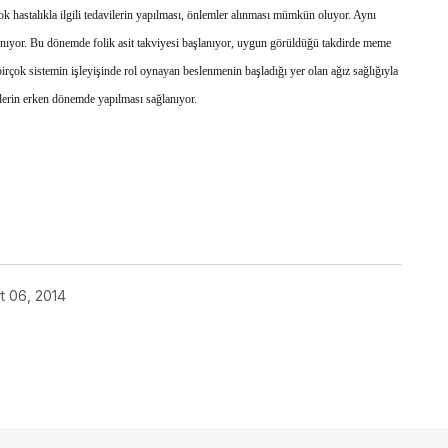
çok hastalıkla ilgili tedavilerin yapılması, önlemler alınması mümkün oluyor. Aynı
ğlanıyor. Bu dönemde folik asit takviyesi başlanıyor, uygun görüldüğü takdirde meme
irçok sistemin işleyişinde rol oynayan beslenmenin başladığı yer olan ağız sağlığıyla
ilerin erken dönemde yapılması sağlanıyor.
t 06, 2014
açmalısınız