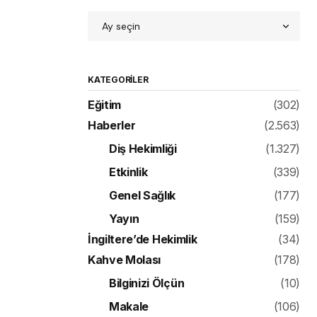
KATEGORILER
Eğitim
(302)
Haberler
(2.563)
Diş Hekimliği
(1.327)
Etkinlik
(339)
Genel Sağlık
(177)
Yayın
(159)
İngiltere’de Hekimlik
(34)
Kahve Molası
(178)
Bilginizi Ölçün
(10)
Makale
(106)