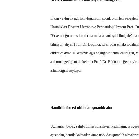
Erken ve düşük ağırlıklı doğumun, çocuk ölümleri sebepler
Hastalıkları Doğum Uzmanı ve Perinatoloji Uzmanı Prof. Dr. 
“Erken doğumun sebepleri tam olarak anlaşılabilmiş değil anc
biliniyor” diyen Prof. Dr. Bildirici, idrar yolu enfeksiyonlar
dikkat çekiyor. Ülkemizde ağız sağlığının ihmal edildiğini, y
anlamına geldiğini de belirten Prof. Dr. Bildirici, eğer böyle
artabildiğini söylüyor.
Hamilelik öncesi tıbbi danışmanlık alın
Uzmanlar, bebek sahibi olmayı planlayan kadınların, iyi geçe
açısından, hamile kalmadan önce tıbbi danışmanlık almaların