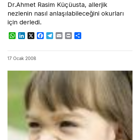
Dr.Ahmet Rasim Küçüusta, allerjik
nezlenin nasıl anlaşılabileceğini okurları
için derledi.
WhatsApp
LinkedIn
X
Facebook
Telegram
Email
Print
Share
17 Ocak 2008