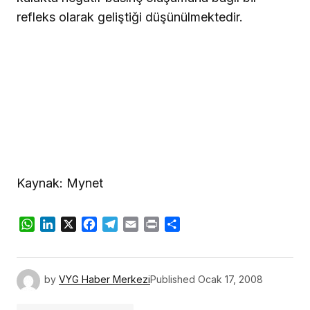
refleks olarak geliştiği düşünülmektedir.
Kaynak: Mynet
WhatsApp
LinkedIn
X
Facebook
Telegram
Email
Print
Share
by
VYG Haber Merkezi
Published
Ocak 17, 2008