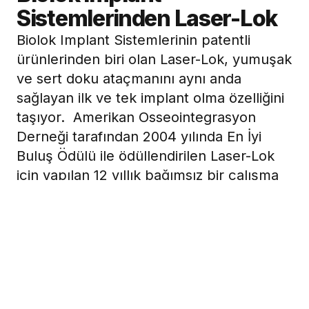
Sistemlerinden Laser-Lok
Biolok Implant Sistemlerinin patentli
ürünlerinden biri olan Laser-Lok, yumuşak
ve sert doku ataçmanını aynı anda
sağlayan ilk ve tek implant olma özelliğini
taşıyor. Amerikan Osseointegrasyon
Derneği tarafından 2004 yılında En İyi
Buluş Ödülü ile ödüllendirilen Laser-Lok
için yapılan 12 yıllık bağımsız bir çalışma
sonunda görüldü ki 1. yıldaki kristal kemik
kaybı sadece 0.20mm. (New York
Üniversitesi  Dennis Tarnow ). Laser-Lok
Implantının boyun kısmı 8 micron ve 12
micron olarak Eximer Laser teknolojisi ile
özel olarak pürüzlendiriliyor.