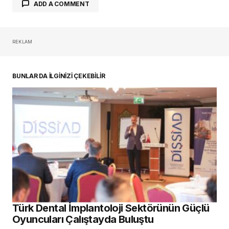
ADD A COMMENT
REKLAM
oturum açmalısınız
BUNLAR DA İLGİNİZİ ÇEKEBİLİR
Türk Dental İmplantoloji Sektörünün Güçlü
Oyuncuları Çalıştayda Buluştu