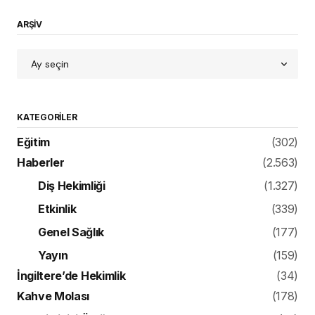
ARŞİV
KATEGORILER
Eğitim
(302)
Haberler
(2.563)
Diş Hekimliği
(1.327)
Etkinlik
(339)
Genel Sağlık
(177)
Yayın
(159)
İngiltere’de Hekimlik
(34)
Kahve Molası
(178)