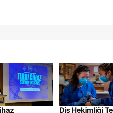
açmalısınız
Cihaz
Diş Hekimliği Te