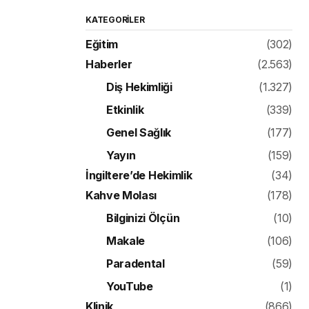
KATEGORILER
Eğitim
(302)
Haberler
(2.563)
Diş Hekimliği
(1.327)
Etkinlik
(339)
Genel Sağlık
(177)
Yayın
(159)
İngiltere’de Hekimlik
(34)
Kahve Molası
(178)
Bilginizi Ölçün
(10)
Makale
(106)
Paradental
(59)
YouTube
(1)
Klinik
(866)