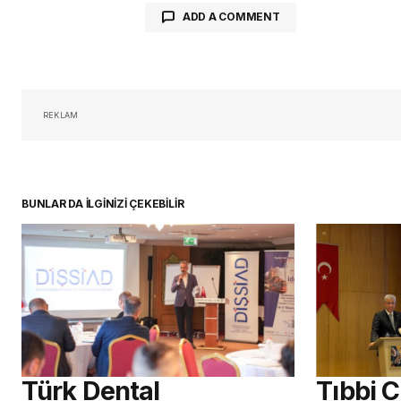
ADD A COMMENT
oturum 
REKLAM
BUNLAR DA İLGİNİZİ ÇEKEBİLİR
Türk Dental
Tıbbi 