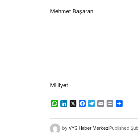
Mehmet Başaran
Milliyet
WhatsApp
LinkedIn
X
Facebook
Telegram
Email
Print
Share
by
VYG Haber Merkezi
Published
Şub