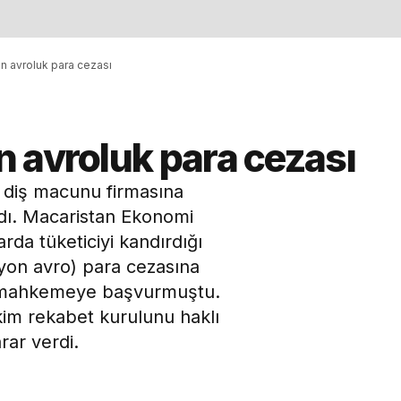
n avroluk para cezası
 avroluk para cezası
diş macunu firmasına
adı. Macaristan Ekonomi
rda tüketiciyi kandırdığı
lyon avro) para cezasına
ne mahkemeye başvurmuştu.
m rekabet kurulunu haklı
rar verdi.