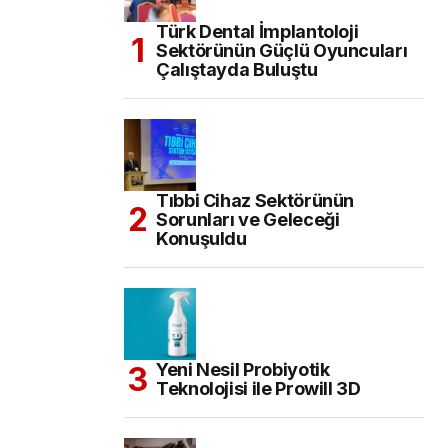
Türk Dental İmplantoloji
Sektörünün Güçlü Oyuncuları
Çalıştayda Buluştu
Tıbbi Cihaz Sektörünün
Sorunları ve Geleceği
Konuşuldu
Yeni Nesil Probiyotik
Teknolojisi ile Prowill 3D