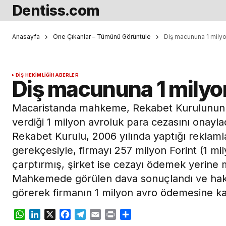
Dentiss.com
Anasayfa
Öne Çıkanlar – Tümünü Görüntüle
Diş macununa 1 milyo
DIŞ HEKIMLIĞI
HABERLER
Diş macununa 1 milyon
Macaristanda mahkeme, Rekabet Kurulunun 
verdiği 1 milyon avroluk para cezasını onayl
Rekabet Kurulu, 2006 yılında yaptığı reklamla
gerekçesiyle, firmayı 257 milyon Forint (1 mi
çarptırmış, şirket ise cezayı ödemek yeri
Mahkemede görülen dava sonuçlandı ve haki
görerek firmanın 1 milyon avro ödemesine ka
WhatsApp
LinkedIn
X
Facebook
Telegram
Email
Print
Share