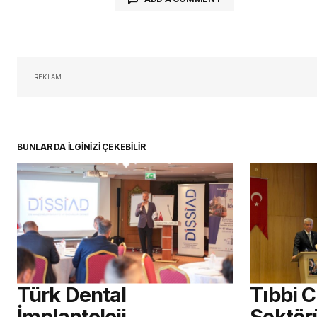
oturum 
REKLAM
BUNLAR DA İLGİNİZİ ÇEKEBİLİR
Türk Dental
Tıbbi 
İmplantoloji
Sektör