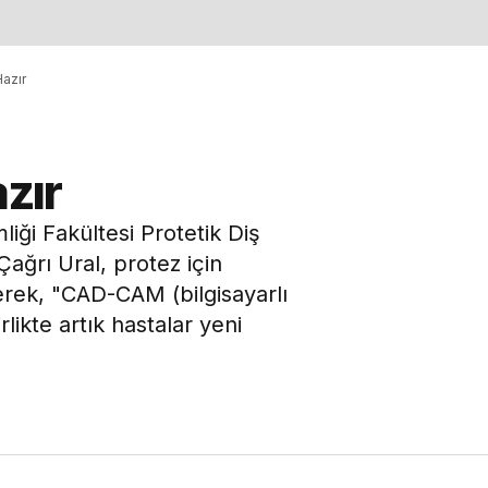
Hazır
azır
ği Fakültesi Protetik Diş
ağrı Ural, protez için
terek, "CAD-CAM (bilgisayarlı
likte artık hastalar yeni