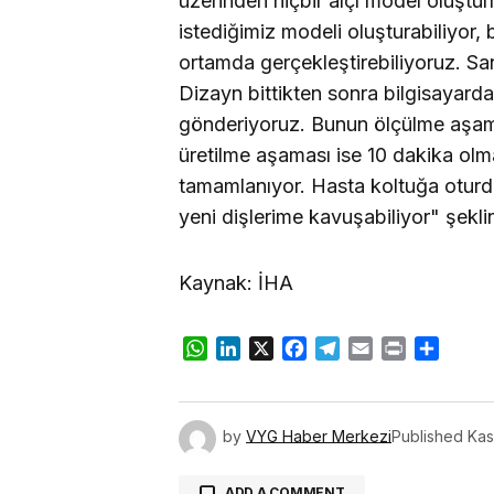
üzerinden hiçbir alçı model oluştu
istediğimiz modeli oluşturabiliyor,
ortamda gerçekleştirebiliyoruz. San
Dizayn bittikten sonra bilgisayarda
gönderiyoruz. Bunun ölçülme aşama
üretilme aşaması ise 10 dakika olma
tamamlanıyor. Hasta koltuğa oturd
yeni dişlerime kavuşabiliyor" şekl
Kaynak: İHA
WhatsApp
LinkedIn
X
Facebook
Telegram
Email
Print
Share
by
VYG Haber Merkezi
Published
Kas
ADD A COMMENT