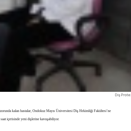
Diş Prote
zorunda kalan hastalar, Ondokuz Mayıs Üniversitesi Diş Hekimliği Fakültesi’ne
aat içerisinde yeni dişlerine kavuşabiliyor.