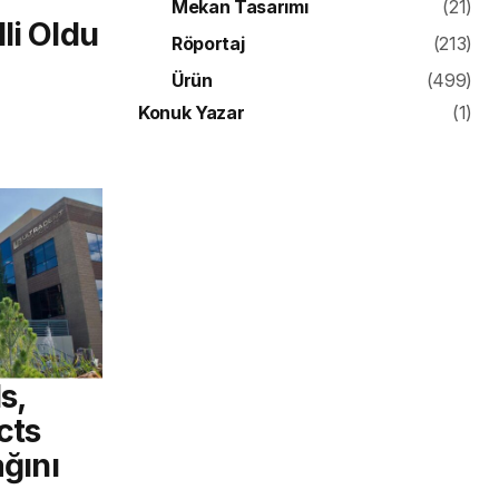
Mekan Tasarımı
(21)
li Oldu
Röportaj
(213)
Ürün
(499)
Konuk Yazar
(1)
s,
cts
ağını