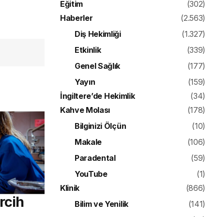
Eğitim
(302)
Haberler
(2.563)
Diş Hekimliği
(1.327)
Etkinlik
(339)
Genel Sağlık
(177)
Yayın
(159)
İngiltere’de Hekimlik
(34)
Kahve Molası
(178)
Bilginizi Ölçün
(10)
Makale
(106)
Paradental
(59)
YouTube
(1)
Klinik
(866)
rcih
Bilim ve Yenilik
(141)