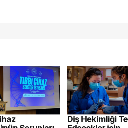
açmalısınız
Cihaz
Diş Hekimliği Te
ünün Sorunları
Edecekler için