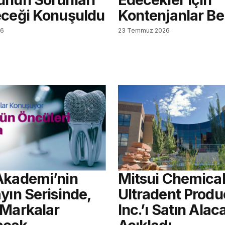
eceği Konuşuldu
Kontenjanlar Bel
26
23 Temmuz 2026
Akademi’nin
Mitsui Chemical
yın Serisinde,
Ultradent Produ
 Markalar
Inc.’ı Satın Alac