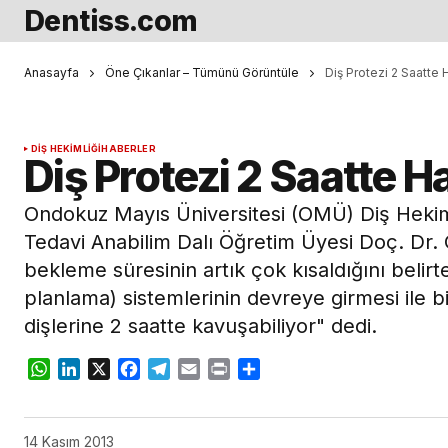
Dentiss.com
Anasayfa
Öne Çıkanlar – Tümünü Görüntüle
Diş Protezi 2 Saatte 
DIŞ HEKIMLIĞI
HABERLER
Diş Protezi 2 Saatte H
Ondokuz Mayıs Üniversitesi (OMÜ) Diş Hekimli
Tedavi Anabilim Dalı Öğretim Üyesi Doç. Dr. Ç
bekleme süresinin artık çok kısaldığını belir
planlama) sistemlerinin devreye girmesi ile bir
dişlerine 2 saatte kavuşabiliyor" dedi.
WhatsApp
LinkedIn
X
Facebook
Telegram
Email
Print
Share
14 Kasım 2013