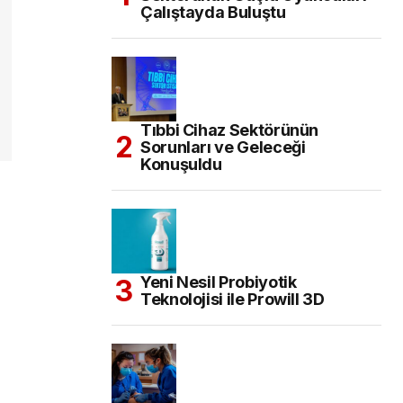
Çalıştayda Buluştu
Tıbbi Cihaz Sektörünün
Sorunları ve Geleceği
Konuşuldu
Yeni Nesil Probiyotik
Teknolojisi ile Prowill 3D