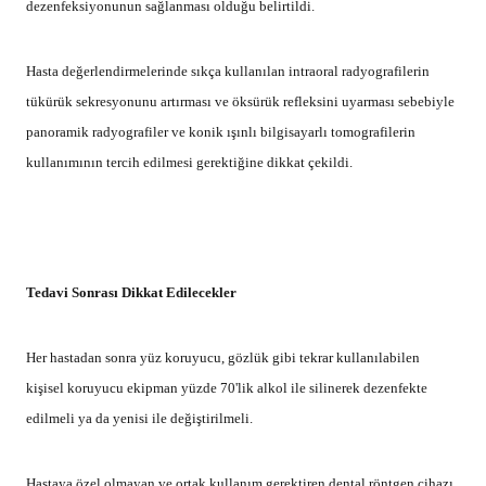
dezenfeksiyonunun sağlanması olduğu belirtildi.
Hasta değerlendirmelerinde sıkça kullanılan intraoral radyografilerin
tükürük sekresyonunu artırması ve öksürük refleksini uyarması sebebiyle
panoramik radyografiler ve konik ışınlı bilgisayarlı tomografilerin
kullanımının tercih edilmesi gerektiğine dikkat çekildi.
Tedavi Sonrası Dikkat Edilecekler
Her hastadan sonra yüz koruyucu, gözlük gibi tekrar kullanılabilen
kişisel koruyucu ekipman yüzde 70'lik alkol ile silinerek dezenfekte
edilmeli ya da yenisi ile değiştirilmeli.
Hastaya özel olmayan ve ortak kullanım gerektiren dental röntgen cihazı,