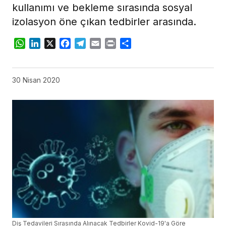
kullanımı ve bekleme sırasında sosyal
izolasyon öne çıkan tedbirler arasında.
WhatsApp
LinkedIn
X
Facebook
Telegram
Email
Print
Share
30 Nisan 2020
Diş Tedavileri Sırasında Alınacak Tedbirler Kovid-19'a Göre