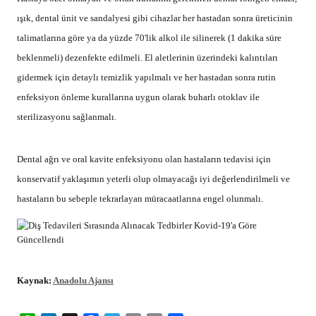
ışık, dental ünit ve sandalyesi gibi cihazlar her hastadan sonra üreticinin
talimatlarına göre ya da yüzde 70'lik alkol ile silinerek (1 dakika süre
beklenmeli) dezenfekte edilmeli. El aletlerinin üzerindeki kalıntıları
gidermek için detaylı temizlik yapılmalı ve her hastadan sonra rutin
enfeksiyon önleme kurallarına uygun olarak buharlı otoklav ile
sterilizasyonu sağlanmalı.
Dental ağrı ve oral kavite enfeksiyonu olan hastaların tedavisi için
konservatif yaklaşımın yeterli olup olmayacağı iyi değerlendirilmeli ve
hastaların bu sebeple tekrarlayan müracaatlarına engel olunmalı.
Kaynak:
Anadolu Ajansı