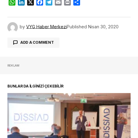
WhatsApp
LinkedIn
X
Facebook
Telegram
Email
Print
Share
by
VYG Haber Merkezi
Published
Nisan 30, 2020
ADD A COMMENT
REKLAM
oturum açmalısınız
BUNLAR DA İLGİNİZİ ÇEKEBİLİR