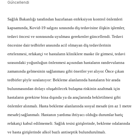
Güncellendi
Sağlık Bakanlığı tarafından hazırlanan enfeksiyon kontrol önlemleri
kapsamında, Kovid-19 salgını sırasında diş tedavisine ilişkin işlemler,
tedavi öncesi ve sonrasında uyulması gerekenler güncellendi. Tedavi
öncesine dair tedbirler arasında acil olmayan diş tedavilerinin
ertelenmesi, refakatçi ve hastaların kliniklere maske ile girmesi, tedavi
sırasındaki yoğunluğun önlenmesi açısından hastaların randevularına
zamanında gelmesinin sağlanması gibi öneriler yer alıyor. Önce çıkan
tedbirler şöyle sıralanıyor: Bekleme alanlarında hastaların bir arada
bulunmasından dolayı oluşabilecek bulaşma riskinin azaltmak için
hastaların gerekirse bina dışında ya da araçlarında bekletilmesi gibi
önlemler alınmalı. Hasta bekleme alanlarında sosyal mesafe (en az 1 metre
mesafe) sağlanmalı. Hastanın yardıma ihtiyacı olduğu durumlar hariç
refakatçi kabul edilmemeli. Sağlık tesisi girişlerinde, bekleme odalarında
ve hasta girişlerinde alkol bazlı antiseptik bulundurulmalı.