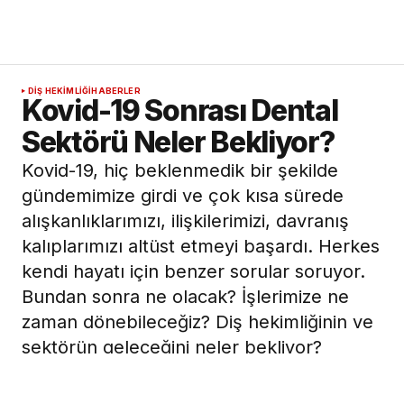
DIŞ HEKIMLIĞI
HABERLER
Kovid-19 Sonrası Dental
Sektörü Neler Bekliyor?
Kovid-19, hiç beklenmedik bir şekilde
gündemimize girdi ve çok kısa sürede
alışkanlıklarımızı, ilişkilerimizi, davranış
kalıplarımızı altüst etmeyi başardı. Herkes
kendi hayatı için benzer sorular soruyor.
Bundan sonra ne olacak? İşlerimize ne
zaman dönebileceğiz? Diş hekimliğinin ve
sektörün geleceğini neler bekliyor?
Vestiyer Grup Yönetim Kurulu Başkanı Diş
Hekimi Bülent Manav, ülkemizde diş