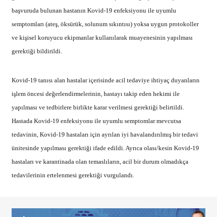
başvuruda bulunan hastanın Kovid-19 enfeksiyonu ile uyumlu
semptomları (ateş, öksürük, solunum sıkıntısı) yoksa uygun protokoller
ve kişisel koruyucu ekipmanlar kullanılarak muayenesinin yapılması
gerektiği bildirildi.
Kovid-19 tanısı alan hastalar içerisinde acil tedaviye ihtiyaç duyanların
işlem öncesi değerlendirmelerinin, hastayı takip eden hekimi ile
yapılması ve tedbirlere birlikte karar verilmesi gerektiği belirtildi.
Hastada Kovid-19 enfeksiyonu ile uyumlu semptomlar mevcutsa
tedavinin, Kovid-19 hastaları için ayrılan iyi havalandırılmış bir tedavi
ünitesinde yapılması gerektiği ifade edildi. Ayrıca olası/kesin Kovid-19
hastaları ve karantinada olan temaslıların, acil bir durum olmadıkça
tedavilerinin ertelenmesi gerektiği vurgulandı.