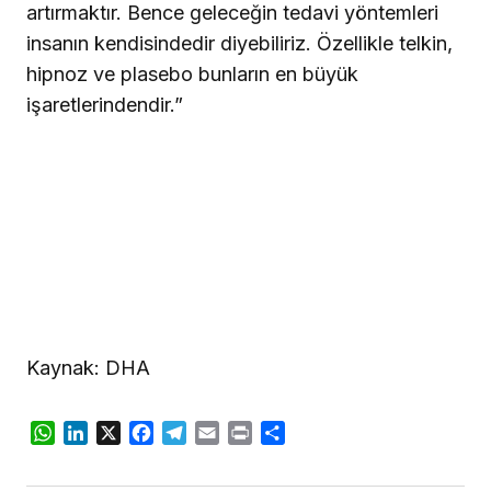
artırmaktır. Bence geleceğin tedavi yöntemleri
insanın kendisindedir diyebiliriz. Özellikle telkin,
hipnoz ve plasebo bunların en büyük
işaretlerindendir.”
Kaynak: DHA
WhatsApp
LinkedIn
X
Facebook
Telegram
Email
Print
Share