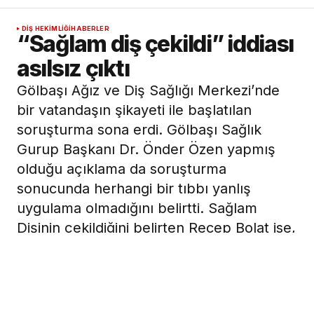
DIŞ HEKIMLIĞI
HABERLER
“Sağlam diş çekildi” iddiası
asılsız çıktı
Gölbaşı Ağız ve Diş Sağlığı Merkezi’nde
bir vatandaşın şikayeti ile başlatılan
soruşturma sona erdi. Gölbaşı Sağlık
Gurup Başkanı Dr. Önder Özen yapmış
olduğu açıklama da soruşturma
sonucunda herhangi bir tıbbı yanlış
uygulama olmadığını belirtti. Sağlam
Dişinin çekildiğini belirten Recep Bolat ise,
“Çürük dişim yerine sağlam dişim
çekilmiştir.”diye iddia ederek “film
çekilseydi sağlam dişim çekilmezdi.”
diyerek mahkemeye başvuracağını