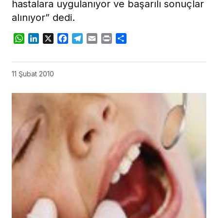
hastalara uygulanıyor ve başarılı sonuçlar
alınıyor” dedi.
WhatsApp
LinkedIn
X
Facebook
Telegram
Email
Print
Share
11 Şubat 2010