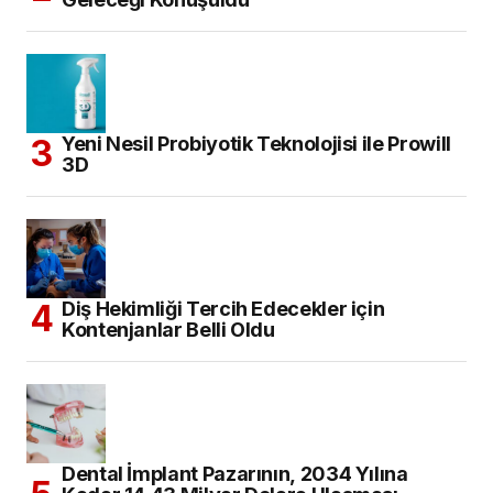
Yeni Nesil Probiyotik Teknolojisi ile Prowill
3D
Diş Hekimliği Tercih Edecekler için
Kontenjanlar Belli Oldu
Dental İmplant Pazarının, 2034 Yılına