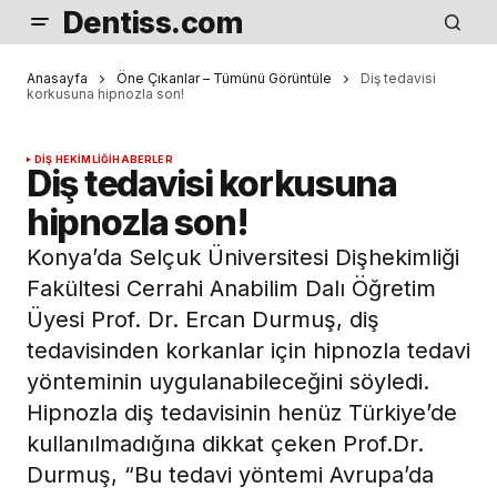
Dentiss.com
Anasayfa
Öne Çıkanlar – Tümünü Görüntüle
Diş tedavisi
korkusuna hipnozla son!
DIŞ HEKIMLIĞI
HABERLER
Diş tedavisi korkusuna
hipnozla son!
Konya’da Selçuk Üniversitesi Dişhekimliği
Fakültesi Cerrahi Anabilim Dalı Öğretim
Üyesi Prof. Dr. Ercan Durmuş, diş
tedavisinden korkanlar için hipnozla tedavi
yönteminin uygulanabileceğini söyledi.
Hipnozla diş tedavisinin henüz Türkiye’de
kullanılmadığına dikkat çeken Prof.Dr.
Durmuş, “Bu tedavi yöntemi Avrupa’da