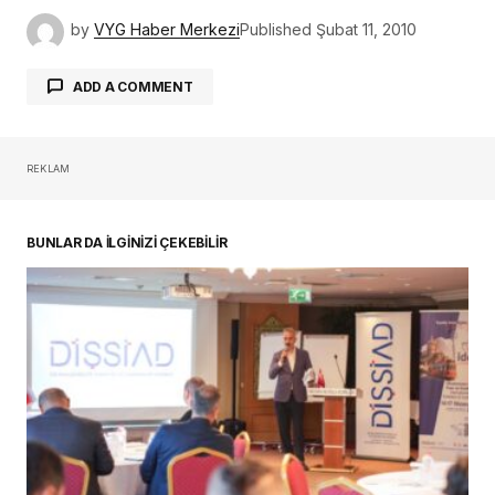
by
VYG Haber Merkezi
Published
Şubat 11, 2010
ADD A COMMENT
REKLAM
oturum açmalısınız
BUNLAR DA İLGİNİZİ ÇEKEBİLİR