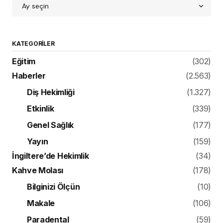
KATEGORILER
Eğitim
(302)
Haberler
(2.563)
Diş Hekimliği
(1.327)
Etkinlik
(339)
Genel Sağlık
(177)
Yayın
(159)
İngiltere’de Hekimlik
(34)
Kahve Molası
(178)
Bilginizi Ölçün
(10)
Makale
(106)
Paradental
(59)