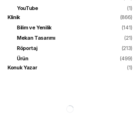
YouTube
(1)
Klinik
(866)
Bilim ve Yenilik
(141)
Mekan Tasarımı
(21)
Röportaj
(213)
Ürün
(499)
Konuk Yazar
(1)
DIŞ HEKIMLIĞI
HABERLER
Genel Anestezi Altında
Gerçekleştirilen Diş
Tedavilerinin