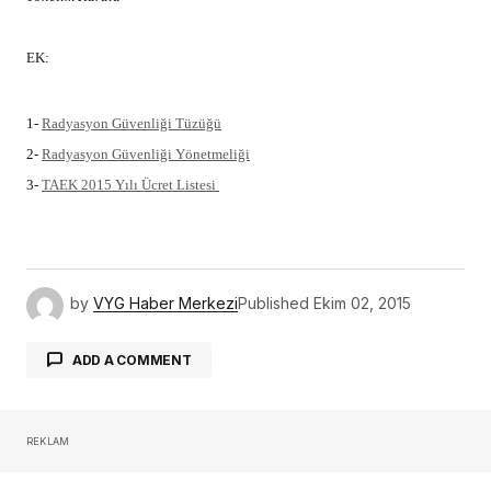
EK:
1-
Radyasyon Güvenliği Tüzüğü
2-
Radyasyon Güvenliği Yönetmeliği
3-
TAEK 2015 Yılı Ücret Listesi
by
VYG Haber Merkezi
Published
Ekim 02, 2015
ADD A COMMENT
REKLAM
oturum açmalısınız