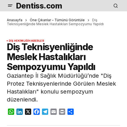
Dentiss.com
Anasayfa
Öne Çıkanlar – Tümünü Görüntüle
Diş
Teknisyenliğinde Meslek Hastalıkları Sempozyumu Yapıldı
DIŞ HEKIMLIĞI
HABERLER
Diş Teknisyenliğinde
Meslek Hastalıkları
Sempozyumu Yapıldı
Gaziantep İl Sağlık Müdürlüğü’nde "Diş
Protez Teknisyenlerinde Görülen Meslek
Hastalıkları" konulu sempozyum
düzenlendi.
WhatsApp
LinkedIn
X
Facebook
Telegram
Email
Print
Share