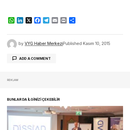
WhatsApp
LinkedIn
X
Facebook
Telegram
Email
Print
Share
by
VYG Haber Merkezi
Published
Kasım 10, 2015
ADD A COMMENT
REKLAM
oturum açmalısınız
BUNLAR DA İLGİNİZİ ÇEKEBİLİR