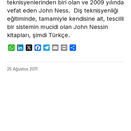
teknisyenlerinden biri olan ve 2009 yılında
vefat eden John Ness. Diş teknisyenliği
eğitiminde, tamamiyle kendisine ait, tescilli
bir sistemin mucidi olan John Nessin
kitapları, şimdi Türkçe.
WhatsApp
LinkedIn
X
Facebook
Telegram
Email
Print
Share
25 Ağustos 2011