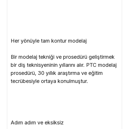
Adım adım ve eksiksiz
Yoğunlaştırılmış bilgiyi, sade bir anlatımla
öğreneceksiniz. Gözalıcı, anatomik yönden
hatasız sonuçlar için tam olarak ne yapmak
gerekiyor? Bu kitap, daylı modelin
hazırlanmasından başlayarak tam kontur
modelasyonun her bir basamağını size
gösteriyor. Bütün aşamalar boyunca,
fotoğraflar ve çizimler sayesinde asla
yolunuzu kaybetmeyecek ve
duraklamayacaksınız.