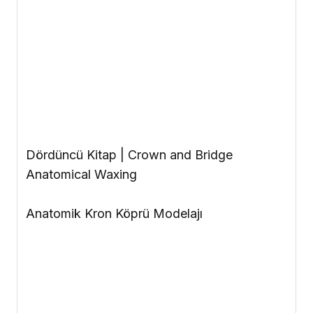
Her yönüyle tam kontur modelaj
Bir modelaj tekniği ve prosedürü geliştirmek
bir diş teknisyeninin yıllarını alır. PTC modelaj
prosedürü, 30 yıllık araştırma ve eğitim
tecrübesiyle ortaya konulmuştur.