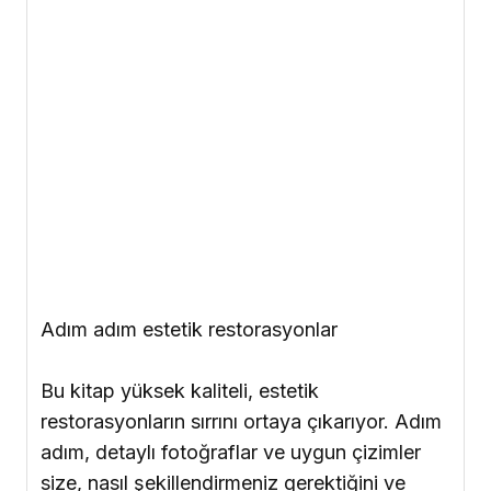
PTC Teknik Kitaplar Dizisinin bütün diğer
ciltleri gibi, burada da, her bir aşama uygun
görüntüler eşliğinde sunuluyor ve sizin her
adımı çok iyi anlamanız sağlanıyor.
Doğal Gülümsemenin Bilimi
Doğal Gülümsemenin Bilimi adlı eserimizin
üzerine inşa edilen bu kitapla doğal bir
gülümsemenin 10 bileşeninden her birini nasıl
yakalayacağınızı, bunun için gerekli yöntem