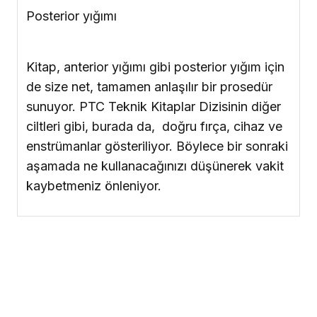
Altıncı Kitap
| Contouring Anterior Bridges
Ön Bölge Köprülerin Şekillendirilmesi