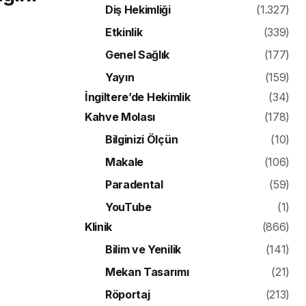
Diş Hekimliği
(1.327)
Etkinlik
(339)
Genel Sağlık
(177)
Yayın
(159)
İngiltere’de Hekimlik
(34)
Kahve Molası
(178)
Bilginizi Ölçün
(10)
Makale
(106)
Paradental
(59)
YouTube
(1)
Klinik
(866)
Bilim ve Yenilik
(141)
Mekan Tasarımı
(21)
Röportaj
(213)