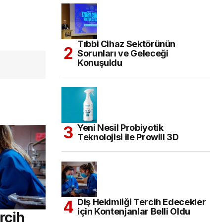
Tıbbi Cihaz Sektörünün
Sorunları ve Geleceği
Konuşuldu
Yeni Nesil Probiyotik
Teknolojisi ile Prowill 3D
Diş Hekimliği Tercih Edecekler
için Kontenjanlar Belli Oldu
rcih