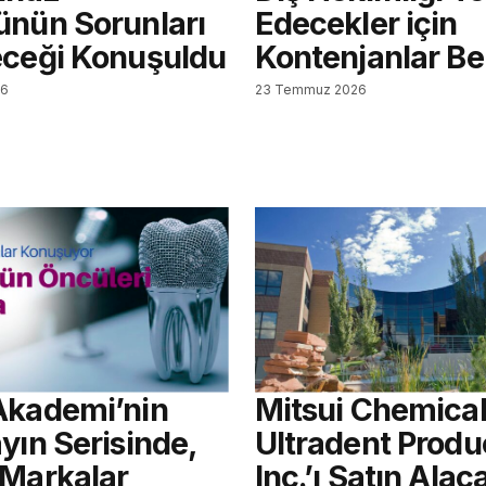
ünün Sorunları
Edecekler için
eceği Konuşuldu
Kontenjanlar Bel
26
23 Temmuz 2026
Akademi’nin
Mitsui Chemical
yın Serisinde,
Ultradent Produ
 Markalar
Inc.’ı Satın Alac