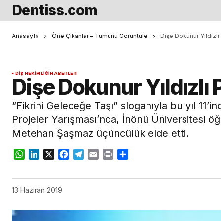
Dentiss.com
Anasayfa
Öne Çıkanlar – Tümünü Görüntüle
Dişe Dokunur Yıldızlı
DIŞ HEKIMLIĞI
HABERLER
Dişe Dokunur Yıldızlı 
“Fikrini Geleceğe Taşı” sloganıyla bu yıl 11’in
Projeler Yarışması’nda, İnönü Üniversitesi ö
Metehan Şaşmaz üçüncülük elde etti.
WhatsApp
LinkedIn
X
Facebook
Telegram
Email
Print
Share
13 Haziran 2019