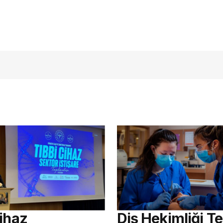
açmalısınız
Cihaz
Diş Hekimliği Te