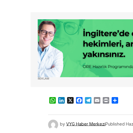
REKLAM
WhatsApp
LinkedIn
X
Facebook
Telegram
Email
Print
Share
by
VYG Haber Merkezi
Published
Haz