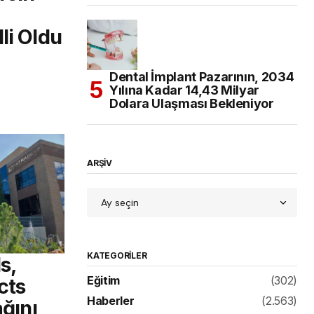
li Oldu
Dental İmplant Pazarının, 2034
Yılına Kadar 14,43 Milyar
Dolara Ulaşması Bekleniyor
ARŞİV
KATEGORILER
s,
Eğitim
(302)
cts
Haberler
(2.563)
ağını