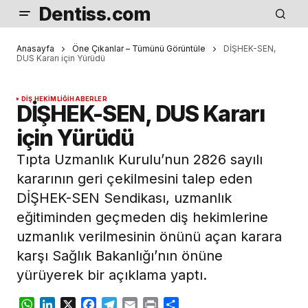
Dentiss.com
Anasayfa
Öne Çıkanlar – Tümünü Görüntüle
DİŞHEK-SEN,
DUS Kararı için Yürüdü
DIŞ HEKIMLIĞI
HABERLER
DİŞHEK-SEN, DUS Kararı
için Yürüdü
Tıpta Uzmanlık Kurulu’nun 2826 sayılı
kararının geri çekilmesini talep eden
DİŞHEK-SEN Sendikası, uzmanlık
eğitiminden geçmeden diş hekimlerine
uzmanlık verilmesinin önünü açan karara
karşı Sağlık Bakanlığı’nın önüne
yürüyerek bir açıklama yaptı.
WhatsApp
LinkedIn
X
Facebook
Telegram
Email
Print
Share