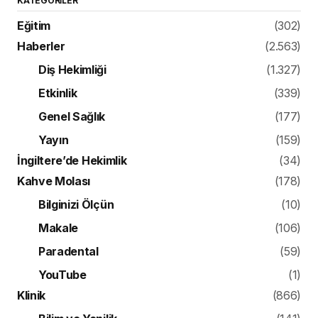
KATEGORILER
Eğitim
(302)
Haberler
(2.563)
Diş Hekimliği
(1.327)
Etkinlik
(339)
Genel Sağlık
(177)
Yayın
(159)
İngiltere’de Hekimlik
(34)
Kahve Molası
(178)
Bilginizi Ölçün
(10)
Makale
(106)
Paradental
(59)
YouTube
(1)
Klinik
(866)