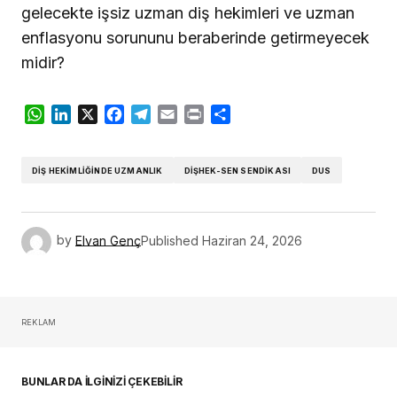
gelecekte işsiz uzman diş hekimleri ve uzman
enflasyonu sorununu beraberinde getirmeyecek
midir?
WhatsApp
LinkedIn
X
Facebook
Telegram
Email
Print
Share
DIŞ HEKIMLIĞINDE UZMANLIK
DİŞHEK-SEN SENDIKASI
DUS
by
Elvan Genç
Published
Haziran 24, 2026
REKLAM
BUNLAR DA İLGİNİZİ ÇEKEBİLİR