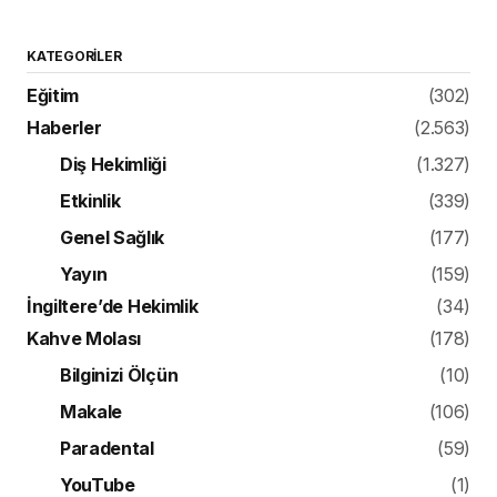
KATEGORILER
Eğitim
(302)
Haberler
(2.563)
Diş Hekimliği
(1.327)
Etkinlik
(339)
Genel Sağlık
(177)
Yayın
(159)
İngiltere’de Hekimlik
(34)
Kahve Molası
(178)
Bilginizi Ölçün
(10)
Makale
(106)
Paradental
(59)
YouTube
(1)